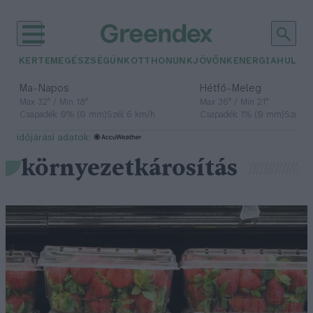
KERTEM
EGÉSZSÉGÜNK
OTTHONUNK
JÖVŐNK
ENERGIA
HULLA
–
–
Ma
Napos
Hétfő
Meleg
Max 32° / Min 18°
Max 36° / Min 21°
Csapadék: 0% (0 mm)
Szél: 6 km/h
Csapadék: 1% (0 mm)
Szél: 7
időjárási adatok:
környezetkárosítás