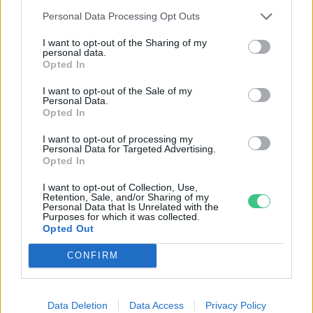
Personal Data Processing Opt Outs
Milliárdokat kell fizetnie a
Shellnek az afrikai
I want to opt-out of the Sharing of my
personal data.
olajszennyezéséért
Opted In
Greendex Szemle
I want to opt-out of the Sale of my
Personal Data.
Opted In
I want to opt-out of processing my
Illegálisan kitermelt fákból
Personal Data for Targeted Advertising.
készülhetett az IKEA gyerekbútora
Opted In
Greendex Szemle
I want to opt-out of Collection, Use,
Retention, Sale, and/or Sharing of my
Personal Data that Is Unrelated with the
Purposes for which it was collected.
Opted Out
Veszélyben a vándormadarak
CONFIRM
pihenőhelye
Greendex Szemle
Data Deletion
Data Access
Privacy Policy