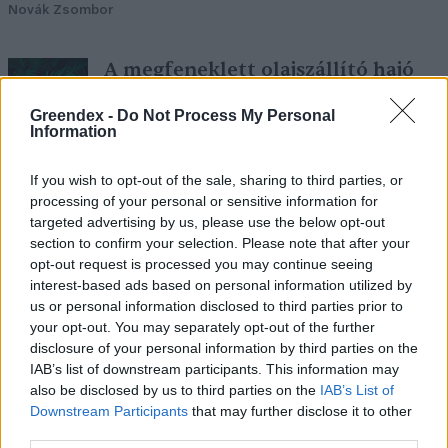
Novák Zsombor
A megfeneklett olajszállító hajó
katasztrófával fenyeget
Greendex -
Do Not Process My Personal
Greendex szemle
Information
If you wish to opt-out of the sale, sharing to third parties, or
Ukrajnának komoly környezeti
processing of your personal or sensitive information for
károkkal kell szembenéznie
targeted advertising by us, please use the below opt-out
section to confirm your selection. Please note that after your
Greendex szemle
opt-out request is processed you may continue seeing
interest-based ads based on personal information utilized by
us or personal information disclosed to third parties prior to
Hol vannak még érintetlen
your opt-out. You may separately opt-out of the further
tengerpartok?
disclosure of your personal information by third parties on the
IAB’s list of downstream participants. This information may
Greendex Szemle
also be disclosed by us to third parties on the
IAB’s List of
Downstream Participants
that may further disclose it to other
third parties.