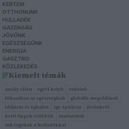
KERTEM
OTTHONUNK
HULLADÉK
GAZDASÁG
JÖVŐNK
EGÉSZSÉGÜNK
ENERGIA
GASZTRO
KÖZLEKEDÉS
Kiemelt témák
aszály ellen
egyél helyit
erdeink
fókuszban az egészségünk
globális megoldások
időjárás és éghajlat
így építkezz
jövőnkről
kerti tippek-trükkök
madaraink
mit tegyünk a hulladékkal