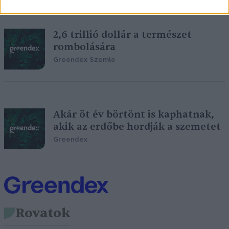
2,6 trillió dollár a természet
rombolására
Greendex Szemle
Akár öt év börtönt is kaphatnak,
akik az erdőbe hordják a szemetet
Greendex
Rovatok