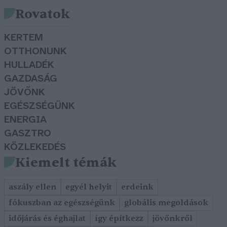
Rovatok
KERTEM
OTTHONUNK
HULLADÉK
GAZDASÁG
JÖVŐNK
EGÉSZSÉGÜNK
ENERGIA
GASZTRO
KÖZLEKEDÉS
Kiemelt témák
aszály ellen
egyél helyit
erdeink
fókuszban az egészségünk
globális megoldások
időjárás és éghajlat
így építkezz
jövőnkről