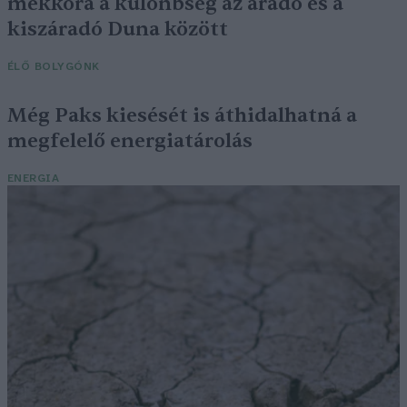
mekkora a különbség az áradó és a
kiszáradó Duna között
ÉLŐ BOLYGÓNK
Még Paks kiesését is áthidalhatná a
megfelelő energiatárolás
ENERGIA