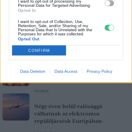
I want to opt-out of processing my
Personal Data for Targeted Advertising.
Opted In
I want to opt-out of Collection, Use,
Retention, Sale, and/or Sharing of my
Personal Data that Is Unrelated with the
Purposes for which it was collected.
Opted Out
Magyarország tele van gyönyörű növényekkel, így arborétumokkal
CONFIRM
is. A jó idő beköszöntével érdemes minél többet felkeresni.
Szedd magad őszibarack: itt vannak
Data Deletion
Data Access
Privacy Policy
a legjobb lelőhelyek!
SZEMLE
Négy éven belül valósággá
válhatnak az elektromos
repülőjáratok Európában