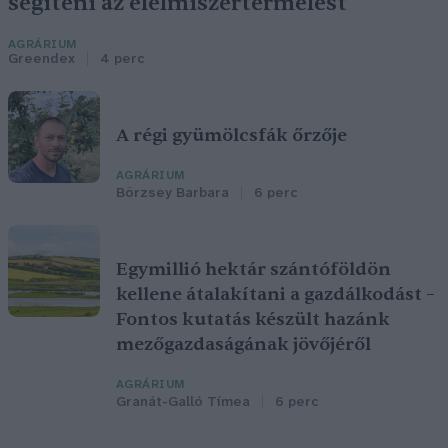
segíteni az élelmiszertermelést
AGRÁRIUM
Greendex
4 perc
A régi gyümölcsfák őrzője
AGRÁRIUM
Börzsey Barbara
6 perc
Egymillió hektár szántóföldön
kellene átalakítani a gazdálkodást –
Fontos kutatás készült hazánk
mezőgazdaságának jövőjéről
AGRÁRIUM
Granát-Galló Tímea
6 perc