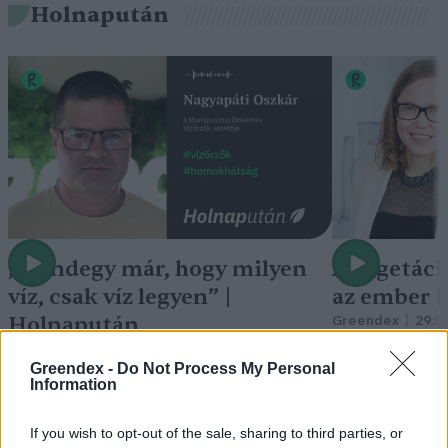
Holnapután
„Mindegy már, hogy milyen
A vegetáci
víz, csak víz legyen” |
az ember 
Holnapután
Greendex
29:5
Greendex
55:58
Greendex -
Do Not Process My Personal
Information
If you wish to opt-out of the sale, sharing to third parties, or