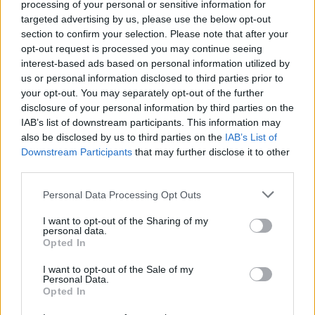
processing of your personal or sensitive information for
Nem csak növényrajongóknak!
targeted advertising by us, please use the below opt-out
section to confirm your selection. Please note that after your
– 8 arborétum, amelyet
opt-out request is processed you may continue seeing
interest-based ads based on personal information utilized by
érdemes meglátogatni
us or personal information disclosed to third parties prior to
your opt-out. You may separately opt-out of the further
Granát-Galló Tímea
5 perc
ÉLŐ BOLYGÓNK
disclosure of your personal information by third parties on the
IAB’s list of downstream participants. This information may
also be disclosed by us to third parties on the
IAB’s List of
Downstream Participants
that may further disclose it to other
third parties.
Personal Data Processing Opt Outs
I want to opt-out of the Sharing of my
personal data.
Opted In
I want to opt-out of the Sale of my
Personal Data.
Opted In