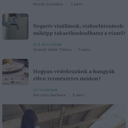
Novák Zsombor
2 perc
Negatív vízállások, vízkorlátozások:
miképp takarékoskodhatsz a vízzel?
ÉLŐ BOLYGÓNK
Granát-Galló Tímea
5 perc
Hogyan védekezzünk a hangyák
ellen természetes módon?
OTTHONUNK
Börzsey Barbara
5 perc