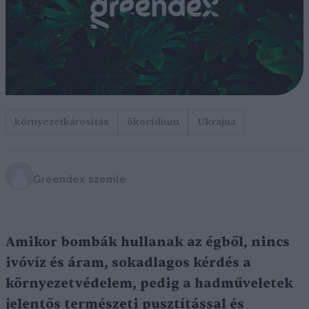
környezetkárosítás
ökocídium
Ukrajna
Greendex szemle
Amikor bombák hullanak az égből, nincs
ivóvíz és áram, sokadlagos kérdés a
környezetvédelem, pedig a hadműveletek
jelentős természeti pusztítással és