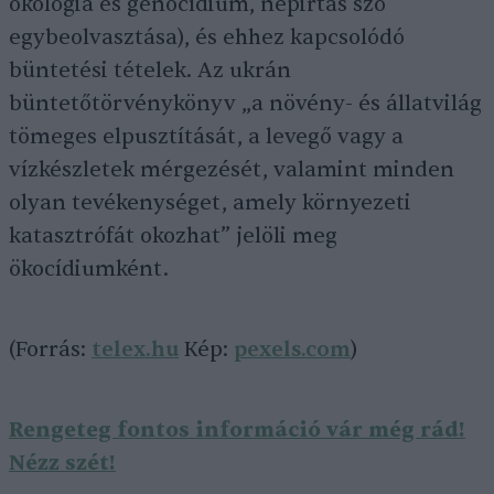
ökológia és genocídium, népirtás szó
egybeolvasztása), és ehhez kapcsolódó
büntetési tételek. Az ukrán
büntetőtörvénykönyv „a növény- és állatvilág
tömeges elpusztítását, a levegő vagy a
vízkészletek mérgezését, valamint minden
olyan tevékenységet, amely környezeti
katasztrófát okozhat” jelöli meg
ökocídiumként.
(Forrás:
telex.hu
Kép:
pexels.com
)
Rengeteg fontos információ vár még rád!
Nézz szét!