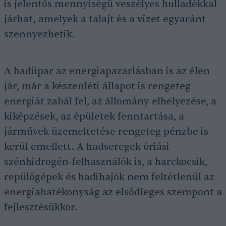
is jelentős mennyiségű veszélyes hulladékkal
járhat, amelyek a talajt és a vizet egyaránt
szennyezhetik.
A hadiipar az energiapazarlásban is az élen
jár, már a készenléti állapot is rengeteg
energiát zabál fel, az állomány elhelyezése, a
kiképzések, az épületek fenntartása, a
járművek üzemeltetése rengeteg pénzbe is
kerül emellett. A hadseregek óriási
szénhidrogén-felhasználók is, a harckocsik,
repülőgépek és hadihajók nem feltétlenül az
energiahatékonyság az elsődleges szempont a
fejlesztésükkor.