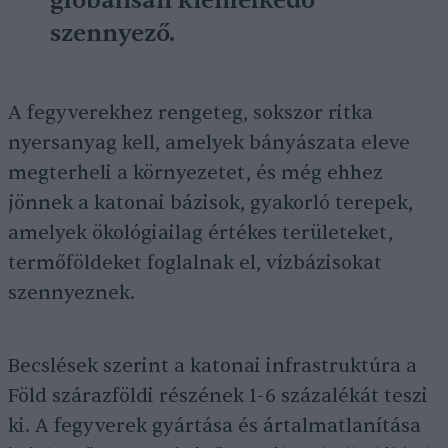
globálisan kiemelkedő
szennyező.
A fegyverekhez rengeteg, sokszor ritka
nyersanyag kell, amelyek bányászata eleve
megterheli a környezetet, és még ehhez
jönnek a katonai bázisok, gyakorló terepek,
amelyek ökológiailag értékes területeket,
termőföldeket foglalnak el, vízbázisokat
szennyeznek.
Becslések szerint a katonai infrastruktúra a
Föld szárazföldi részének 1-6 százalékát teszi
ki. A fegyverek gyártása és ártalmatlanítása