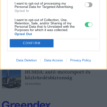
közúthálózat
I want to opt-out of processing my
Personal Data for Targeted Advertising.
Greendex szemle
Opted In
I want to opt-out of Collection, Use,
Retention, Sale, and/or Sharing of my
Personal Data that Is Unrelated with the
Purposes for which it was collected.
Opted Out
Előre jelzi a zöldhullámot egy új
bécsi közlekedési app
CONFIRM
Greendex szemle
Data Deletion
Data Access
Privacy Policy
HUMDA: autó-motorsport és
közlekedésbiztonság
Greendex