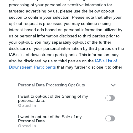
processing of your personal or sensitive information for
kampánya
targeted advertising by us, please use the below opt-out
Greendex Szemle
section to confirm your selection. Please note that after your
opt-out request is processed you may continue seeing
interest-based ads based on personal information utilized by
„A legfontosabb, hogy megtaláljuk
us or personal information disclosed to third parties prior to
hazánk és a közlekedők számára is
your opt-out. You may separately opt-out of the further
megfelelő közlekedési mixet” –
disclosure of your personal information by third parties on the
IAB’s list of downstream participants. This information may
Interjú (x)
also be disclosed by us to third parties on the
IAB’s List of
Greendex
Downstream Participants
that may further disclose it to other
third parties.
Dübörög az aratás – figyeljünk a
Personal Data Processing Opt Outs
mezőgazdasági gépekre az utakon!
I want to opt-out of the Sharing of my
Greendex Szemle
personal data.
Opted In
I want to opt-out of the Sale of my
Personal Data.
Opted In
Biztonságosabbá válik az európai