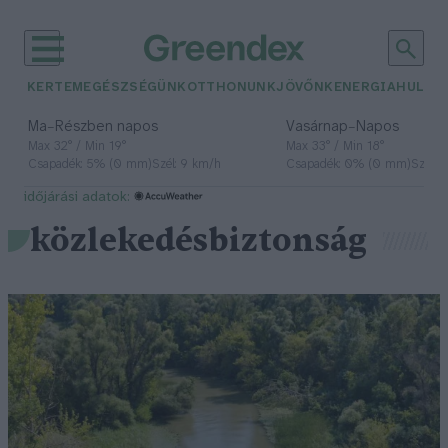
KERTEM
EGÉSZSÉGÜNK
OTTHONUNK
JÖVŐNK
ENERGIA
HULLA
–
–
Ma
Részben napos
Vasárnap
Napos
Max 32° / Min 19°
Max 33° / Min 18°
Csapadék: 5% (0 mm)
Szél: 9 km/h
Csapadék: 0% (0 mm)
Szél: 
időjárási adatok:
közlekedésbiztonság