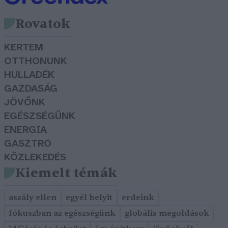
Rovatok
KERTEM
OTTHONUNK
HULLADÉK
GAZDASÁG
JÖVŐNK
EGÉSZSÉGÜNK
ENERGIA
GASZTRO
KÖZLEKEDÉS
Kiemelt témák
aszály ellen
egyél helyit
erdeink
fókuszban az egészségünk
globális megoldások