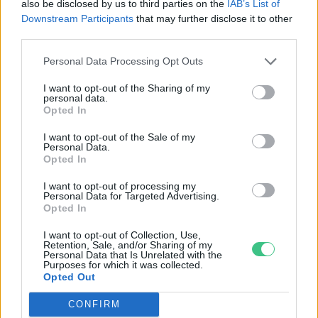
also be disclosed by us to third parties on the
IAB’s List of
SZEMLE
Downstream Participants
that may further disclose it to other
third parties.
Elképesztő felvétel mutatja meg,
Personal Data Processing Opt Outs
mekkora a különbség az áradó és a
kiszáradó Duna között
I want to opt-out of the Sharing of my
personal data.
Opted In
ÉLŐ BOLYGÓNK
I want to opt-out of the Sale of my
Personal Data.
Opted In
I want to opt-out of processing my
Personal Data for Targeted Advertising.
Opted In
I want to opt-out of Collection, Use,
Retention, Sale, and/or Sharing of my
Personal Data that Is Unrelated with the
Purposes for which it was collected.
Opted Out
CONFIRM