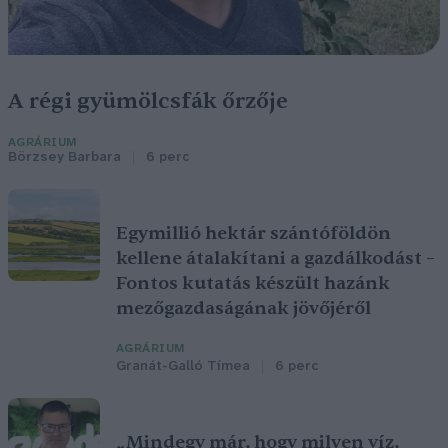
A régi gyümölcsfák őrzője
AGRÁRIUM
Börzsey Barbara
6 perc
Egymillió hektár szántóföldön
kellene átalakítani a gazdálkodást –
Fontos kutatás készült hazánk
mezőgazdaságának jövőjéről
AGRÁRIUM
Granát-Galló Tímea
6 perc
„Mindegy már, hogy milyen víz,