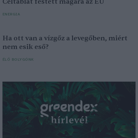
Céltáblát festett magára az EU
ENERGIA
Ha ott van a vízgőz a levegőben, miért
nem esik eső?
ÉLŐ BOLYGÓNK