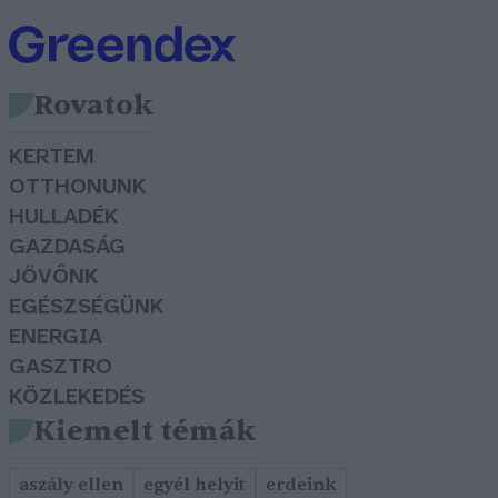
Rovatok
KERTEM
OTTHONUNK
HULLADÉK
GAZDASÁG
JÖVŐNK
EGÉSZSÉGÜNK
ENERGIA
GASZTRO
KÖZLEKEDÉS
Kiemelt témák
aszály ellen
egyél helyit
erdeink