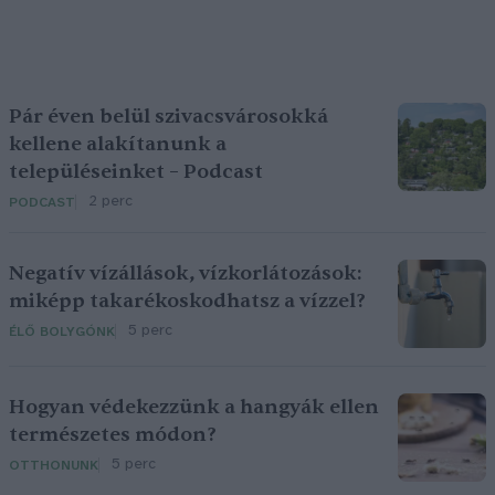
Pár éven belül szivacsvárosokká
kellene alakítanunk a
településeinket – Podcast
2 perc
PODCAST
Negatív vízállások, vízkorlátozások:
miképp takarékoskodhatsz a vízzel?
5 perc
ÉLŐ BOLYGÓNK
Hogyan védekezzünk a hangyák ellen
természetes módon?
5 perc
OTTHONUNK