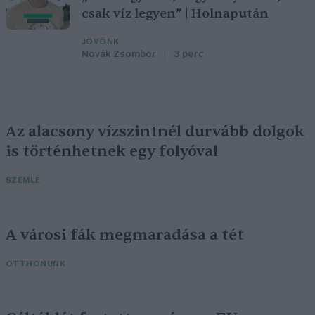
csak víz legyen” | Holnapután
JÖVŐNK
Novák Zsombor
3 perc
Az alacsony vízszintnél durvább dolgok
is történhetnek egy folyóval
SZEMLE
A városi fák megmaradása a tét
OTTHONUNK