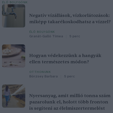
ÉLŐ BOLYGÓNK
Negatív vízállások, vízkorlátozások:
miképp takarékoskodhatsz a vízzel?
ÉLŐ BOLYGÓNK
Granát-Galló Tímea
5 perc
Hogyan védekezzünk a hangyák
ellen természetes módon?
OTTHONUNK
Börzsey Barbara
5 perc
Nyersanyag, amit millió tonna szám
pazarolunk el, holott több fronton
is segíteni az élelmiszertermelést