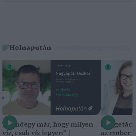
Holnapután
„Mindegy már, hogy milyen
A vegetáci
víz, csak víz legyen” |
az ember 