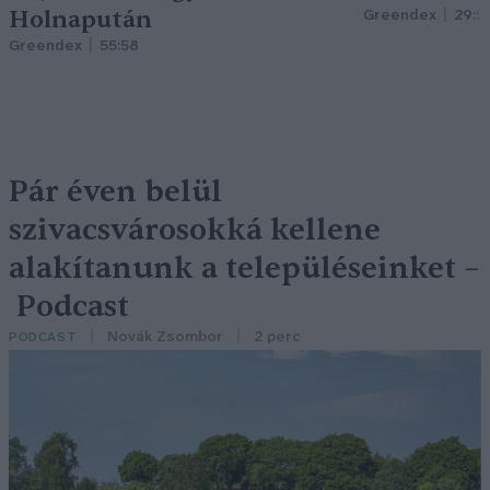
Holnapután
Greendex
29:5
Greendex
55:58
Pár éven belül
szivacsvárosokká kellene
alakítanunk a településeinket –
Podcast
Novák Zsombor
2 perc
PODCAST