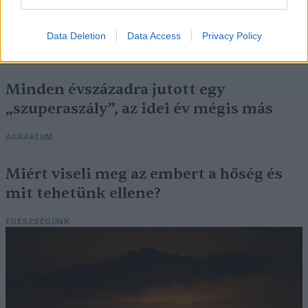
Még Paks kiesését is áthidalhatná a
megfelelő energiatárolás
Data Deletion
Data Access
Privacy Policy
ENERGIA
Minden évszázadra jutott egy
„szuperaszály”, az idei év mégis más
AGRÁRIUM
Miért viseli meg az embert a hőség és
mit tehetünk ellene?
EGÉSZSÉGÜNK