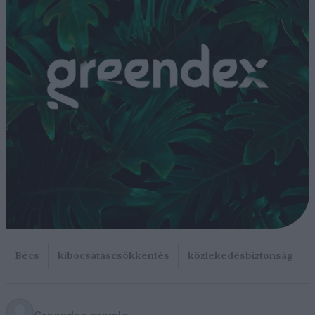
Bécs
kibocsátáscsökkentés
közlekedésbiztonság