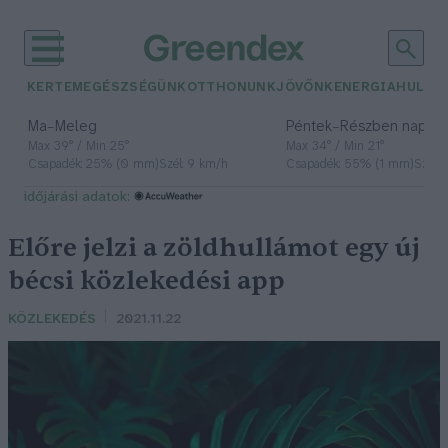
KERTEM
EGÉSZSÉGÜNK
OTTHONUNK
JÖVŐNK
ENERGIA
HULLA
–
–
Ma
Meleg
Péntek
Részben napos, 
Max 39° / Min 25°
Max 34° / Min 21°
Csapadék: 25% (0 mm)
Szél: 9 km/h
Csapadék: 55% (1 mm)
Szél: 
időjárási adatok:
Előre jelzi a zöldhullámot egy új
bécsi közlekedési app
KÖZLEKEDÉS
2021.11.22