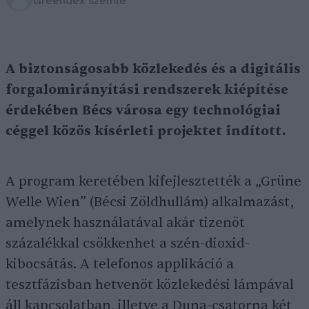
Greendex szemle
A biztonságosabb közlekedés és a digitális
forgalomirányítási rendszerek kiépítése
érdekében Bécs városa egy technológiai
céggel közös kísérleti projektet indított.
A program keretében kifejlesztették a „Grüne
Welle Wien” (Bécsi Zöldhullám) alkalmazást,
amelynek használatával akár tizenöt
százalékkal csökkenhet a szén-dioxid-
kibocsátás. A telefonos applikáció a
tesztfázisban hetvenöt közlekedési lámpával
áll kapcsolatban, illetve a Duna-csatorna két