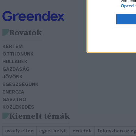
was col
Opted 
Rovatok
KERTEM
OTTHONUNK
HULLADÉK
GAZDASÁG
JÖVŐNK
EGÉSZSÉGÜNK
ENERGIA
GASZTRO
KÖZLEKEDÉS
Kiemelt témák
aszály ellen
egyél helyit
erdeink
fókuszban az e