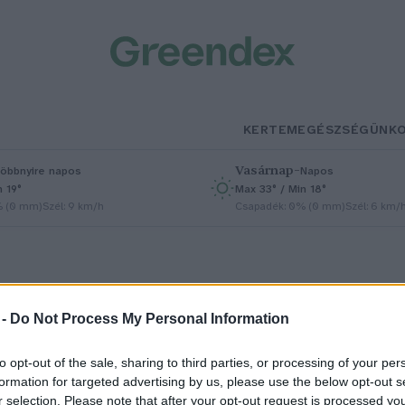
KERTEM
EGÉSZSÉGÜNK
Vasárnap
–
öbbnyire napos
Napos
n 19°
Max 33° / Min 18°
% (0 mm)
Szél: 9 km/h
Csapadék: 0% (0 mm)
Szél: 6 km/
etség
 -
Do Not Process My Personal Information
to opt-out of the sale, sharing to third parties, or processing of your per
z akkumulátoripar válhat a
formation for targeted advertising by us, please use the below opt-out s
r selection. Please note that after your opt-out request is processed y