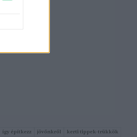
így építkezz
jövőnkről
kerti tippek-trükkök