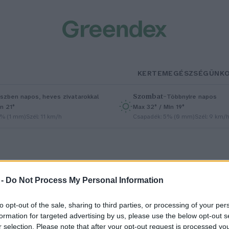
KERTEM
EGÉSZSÉGÜNK
Szombat
–
szben napos, heves zivatarokkal
Többnyire napos
n 21°
Max 32° / Min 19°
5% (1 mm)
Szél: 11 km/h
Csapadék: 5% (0 mm)
Szél: 9 km/
 -
Do Not Process My Personal Information
to opt-out of the sale, sharing to third parties, or processing of your per
élymulcs a gyakorlatban: úton
formation for targeted advertising by us, please use the below opt-out s
r selection. Please note that after your opt-out request is processed y