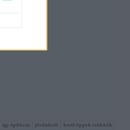
így építkezz
jövőnkről
kerti tippek-trükkök