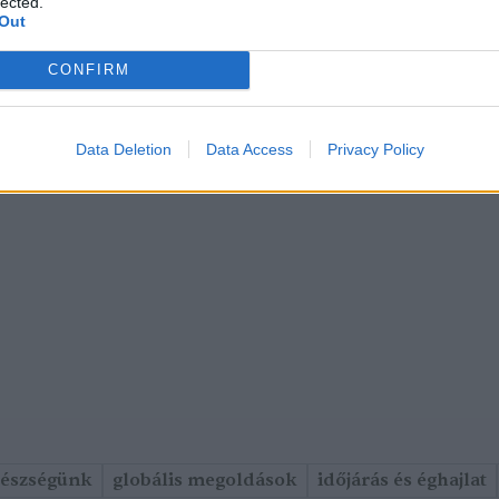
lected.
Out
CONFIRM
Data Deletion
Data Access
Privacy Policy
gészségünk
globális megoldások
időjárás és éghajlat