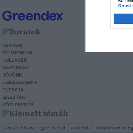
was col
Opted 
Rovatok
KERTEM
OTTHONUNK
HULLADÉK
GAZDASÁG
JÖVŐNK
EGÉSZSÉGÜNK
ENERGIA
GASZTRO
KÖZLEKEDÉS
Kiemelt témák
aszály ellen
egyél helyit
erdeink
fókuszban az e