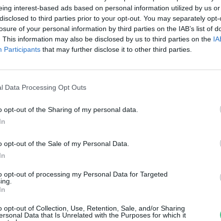
gy fenntarthatóbb kert felé
eing interest-based ads based on personal information utilized by us or
disclosed to third parties prior to your opt-out. You may separately opt-
anát-Galló Tímea
losure of your personal information by third parties on the IAB’s list of
. This information may also be disclosed by us to third parties on the
IA
Participants
that may further disclose it to other third parties.
l Data Processing Opt Outs
o opt-out of the Sharing of my personal data.
élymulcs: hogyan csináljuk,
In
iért jó?
o opt-out of the Sale of my Personal Data.
In
ilas Andrea
to opt-out of processing my Personal Data for Targeted
ing.
In
o opt-out of Collection, Use, Retention, Sale, and/or Sharing
ersonal Data that Is Unrelated with the Purposes for which it