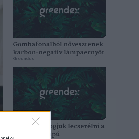
Gombafonalból növesztenek
karbon-negatív lámpaernyőt
Greendex
Gombával fogjuk lecserélni a
műanyagalapú
sonal or