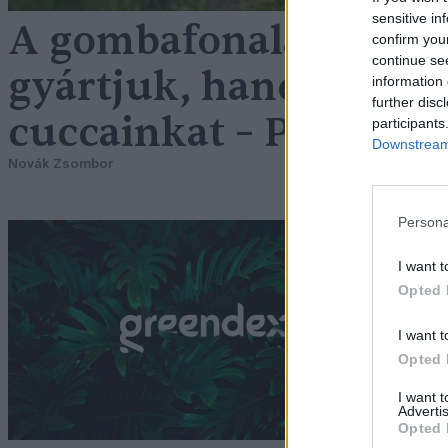
sensitive in
A gombafonalakkal át
confirm you
continue se
gyártjuk, hanem növe
information 
further disc
cuccainkat – Podcast
participants
Downstream 
Novák Zsombor
Persona
Í
I want t
Opted 
G
I want t
Opted 
I want 
Advertis
Opted 