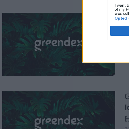
I want t
of my P
was col
A
Opted 
b
G
G
k
H
G