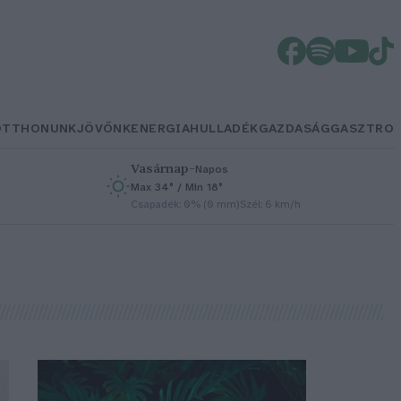
OTTHONUNK
JÖVŐNK
ENERGIA
HULLADÉK
GAZDASÁG
GASZTRO
Vasárnap
–
Napos
Max 34° / Min 18°
h
Csapadék: 0% (0 mm)
Szél: 6 km/h