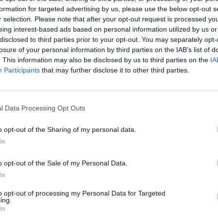
formation for targeted advertising by us, please use the below opt-out s
szőtt jövőben már nem
r selection. Please note that after your opt-out request is processed y
eing interest-based ads based on personal information utilized by us or
sztjük majd a
disclosed to third parties prior to your opt-out. You may separately opt-
losure of your personal information by third parties on the IAB’s list of
. This information may also be disclosed by us to third parties on the
IA
Participants
that may further disclose it to other third parties.
l Data Processing Opt Outs
gy lehet klímabarátabb a
o opt-out of the Sharing of my personal data.
mezőgazdaság
In
reendex Szemle
o opt-out of the Sale of my Personal Data.
In
to opt-out of processing my Personal Data for Targeted
ing.
In