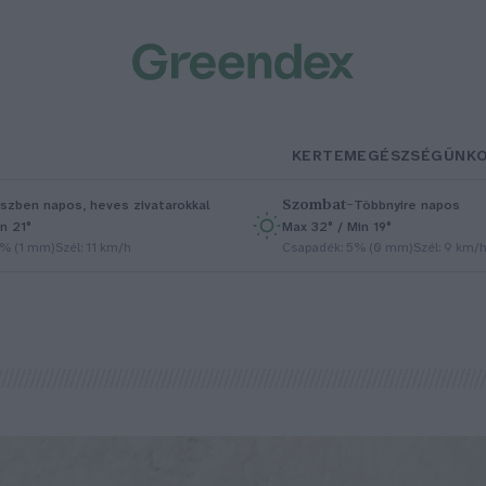
KERTEM
EGÉSZSÉGÜNK
Szombat
–
szben napos, heves zivatarokkal
Többnyire napos
n 21°
Max 32° / Min 19°
5% (1 mm)
Szél: 11 km/h
Csapadék: 5% (0 mm)
Szél: 9 km/