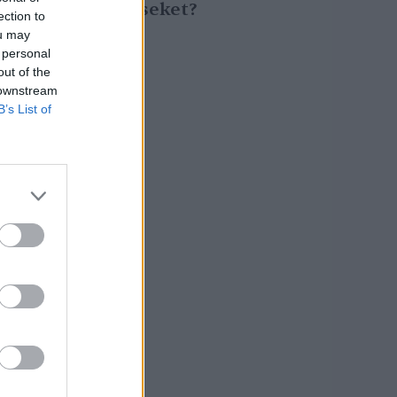
hőszigeteléseket?
ection to
Greendex Szemle
ou may
 personal
out of the
 downstream
B’s List of