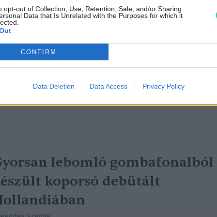
o opt-out of Collection, Use, Retention, Sale, and/or Sharing
ersonal Data that Is Unrelated with the Purposes for which it
lected.
z építőiparban is hódíthatnak a
Out
iológiailag lebomló anyagok
CONFIRM
reendex szemle
Data Deletion
Data Access
Privacy Policy
yorsan lebomló gombafonalból
észült koporsó debütált
ollandiában
reendex szemle