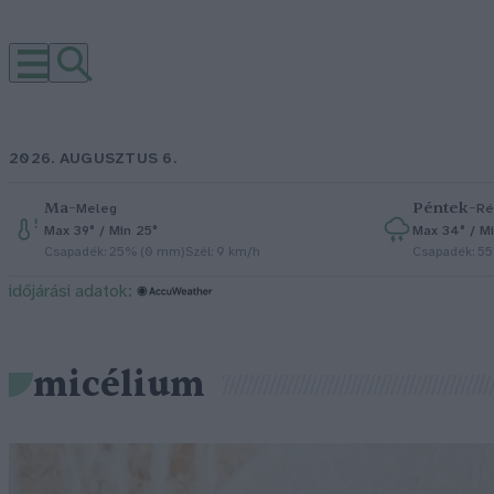
2026. AUGUSZTUS 6.
Ma
–
Péntek
–
Meleg
Ré
Max 39° / Min 25°
Max 34° / Mi
Csapadék: 25% (0 mm)
Szél: 9 km/h
Csapadék: 5
időjárási adatok:
micélium