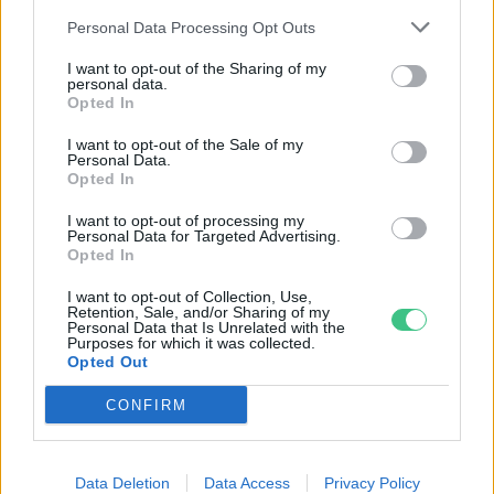
Greendex
Personal Data Processing Opt Outs
I want to opt-out of the Sharing of my
personal data.
Opted In
Az evolúció célba vette a
műanyaghulladékot
I want to opt-out of the Sale of my
Personal Data.
Greendex Szemle
Opted In
I want to opt-out of processing my
Personal Data for Targeted Advertising.
Új műanyagevő szuperenzim
Opted In
segíthet az újrahasznosító iparban
I want to opt-out of Collection, Use,
Greendex szemle
Retention, Sale, and/or Sharing of my
Personal Data that Is Unrelated with the
Purposes for which it was collected.
Opted Out
CONFIRM
Rovatok
Data Deletion
Data Access
Privacy Policy