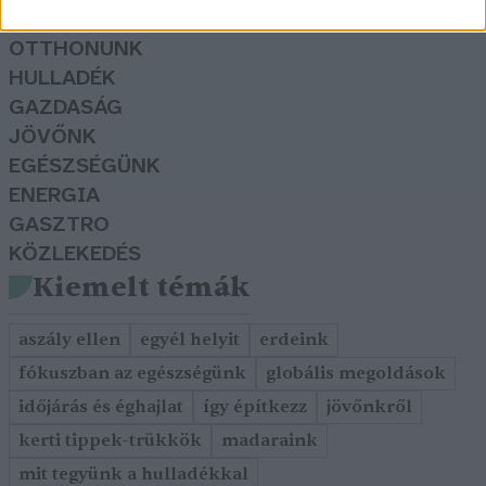
KERTEM
OTTHONUNK
HULLADÉK
GAZDASÁG
JÖVŐNK
EGÉSZSÉGÜNK
ENERGIA
GASZTRO
KÖZLEKEDÉS
Kiemelt témák
aszály ellen
egyél helyit
erdeink
fókuszban az egészségünk
globális megoldások
időjárás és éghajlat
így építkezz
jövőnkről
kerti tippek-trükkök
madaraink
mit tegyünk a hulladékkal