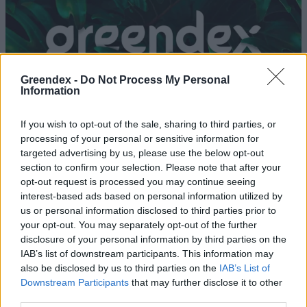
Greendex -
Do Not Process My Personal
Information
If you wish to opt-out of the sale, sharing to third parties, or
processing of your personal or sensitive information for
targeted advertising by us, please use the below opt-out
section to confirm your selection. Please note that after your
opt-out request is processed you may continue seeing
interest-based ads based on personal information utilized by
Szuperférgek segíthetnek a
us or personal information disclosed to third parties prior to
műanyagok lebontásában
your opt-out. You may separately opt-out of the further
disclosure of your personal information by third parties on the
Greendex
IAB’s list of downstream participants. This information may
also be disclosed by us to third parties on the
IAB’s List of
Downstream Participants
that may further disclose it to other
Napok alatt lebonthatják a
third parties.
műanyagot egy új enzimmel