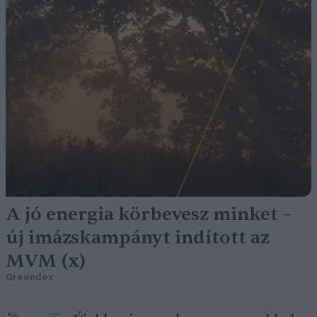
A jó energia körbevesz minket –
új imázskampányt indított az
MVM (x)
Greendex