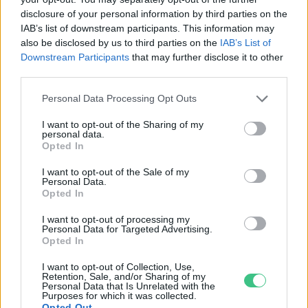
bemutató mintahálózatot épített
disclosure of your personal information by third parties on the
az MVM a Szegedi Vadasparkban
IAB’s list of downstream participants. This information may
also be disclosed by us to third parties on the
IAB’s List of
Greendex Szemle
Downstream Participants
that may further disclose it to other
third parties.
Personal Data Processing Opt Outs
Húszéves Magyarország
I want to opt-out of the Sharing of my
legnagyobb villamosenergia-
personal data.
nagykereskedője, az MVM Partner
Opted In
Greendex
I want to opt-out of the Sale of my
Personal Data.
Opted In
I want to opt-out of processing my
Idén is százmillió forinttal
Personal Data for Targeted Advertising.
Opted In
támogat gyermekeket segítő
alapítványokat az MVM Csoport
I want to opt-out of Collection, Use,
Retention, Sale, and/or Sharing of my
(x)
Personal Data that Is Unrelated with the
Purposes for which it was collected.
Greendex
Opted Out