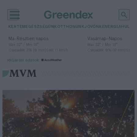
KERTEM
EGÉSZSÉGÜNK
OTTHONUNK
JÖVŐNK
ENERGIA
HULLA
–
–
Ma
Részben napos
Vasárnap
Napos
Max 32° / Min 18°
Max 32° / Min 18°
Csapadék: 3% (0 mm)
Szél: 11 km/h
Csapadék: 0% (0 mm)
Szél: 
időjárási adatok:
MVM