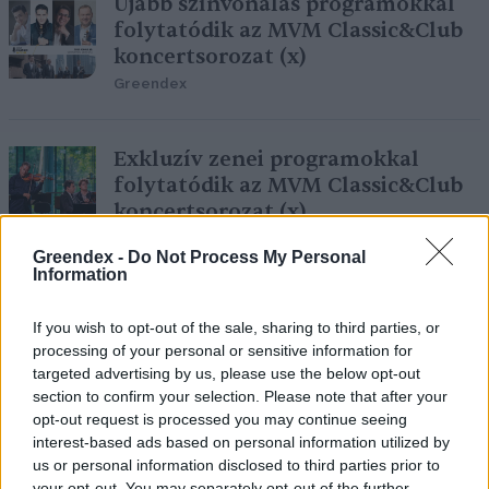
Újabb színvonalas programokkal
folytatódik az MVM Classic&Club
koncertsorozat (x)
Greendex
Exkluzív zenei programokkal
folytatódik az MVM Classic&Club
koncertsorozat (x)
Greendex
Greendex -
Do Not Process My Personal
Information
Háromezer megawatt fölé nőtt a
If you wish to opt-out of the sale, sharing to third parties, or
hazai ipari naperőművi kapacitás
processing of your personal or sensitive information for
Greendex Szemle
targeted advertising by us, please use the below opt-out
section to confirm your selection. Please note that after your
opt-out request is processed you may continue seeing
interest-based ads based on personal information utilized by
us or personal information disclosed to third parties prior to
A madárvédelmi eszközöket
your opt-out. You may separately opt-out of the further