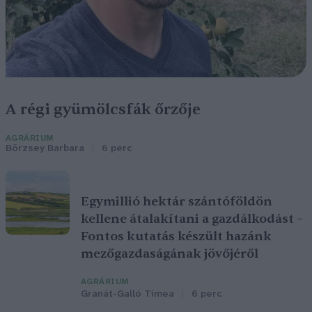
A régi gyümölcsfák őrzője
AGRÁRIUM
Börzsey Barbara
6 perc
Egymillió hektár szántóföldön
kellene átalakítani a gazdálkodást –
Fontos kutatás készült hazánk
mezőgazdaságának jövőjéről
AGRÁRIUM
Granát-Galló Tímea
6 perc