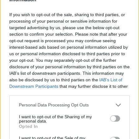
„Mindegy már, hogy milyen
A vegetáci
víz, csak víz legyen” |
az ember 
If you wish to opt-out of the sale, sharing to third parties, or
processing of your personal or sensitive information for
Holnapután
Greendex
29:5
targeted advertising by us, please use the below opt-out
Greendex
55:58
section to confirm your selection. Please note that after your
opt-out request is processed you may continue seeing
interest-based ads based on personal information utilized by
us or personal information disclosed to third parties prior to
your opt-out. You may separately opt-out of the further
disclosure of your personal information by third parties on the
Pár éven belül
IAB’s list of downstream participants. This information may
also be disclosed by us to third parties on the
IAB’s List of
szivacsvárosokká kellene
Downstream Participants
that may further disclose it to other
alakítanunk a településeinket –
third parties.
Podcast
Personal Data Processing Opt Outs
Novák Zsombor
2 perc
PODCAST
I want to opt-out of the Sharing of my
personal data.
Opted In
I want to opt-out of the Sale of my