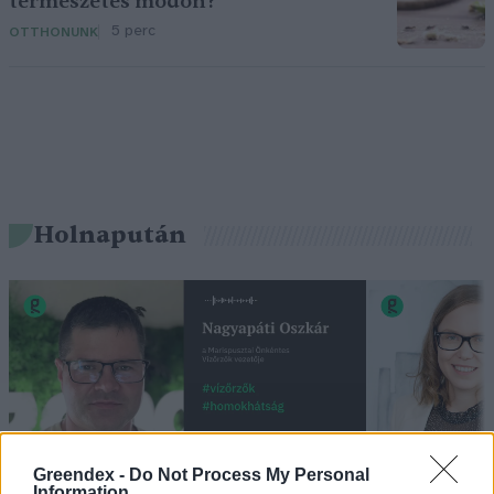
természetes módon?
5 perc
OTTHONUNK
Holnapután
Greendex -
Do Not Process My Personal
Information