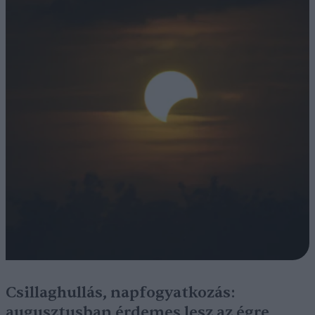
Csillaghullás, napfogyatkozás:
augusztusban érdemes lesz az égre