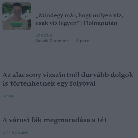
„Mindegy már, hogy milyen víz,
csak víz legyen” | Holnapután
JÖVŐNK
Novák Zsombor
3 perc
Az alacsony vízszintnél durvább dolgok
is történhetnek egy folyóval
SZEMLE
A városi fák megmaradása a tét
OTTHONUNK