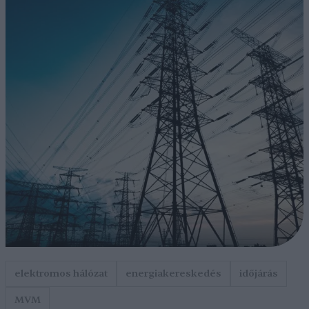
elektromos hálózat
energiakereskedés
időjárás
MVM