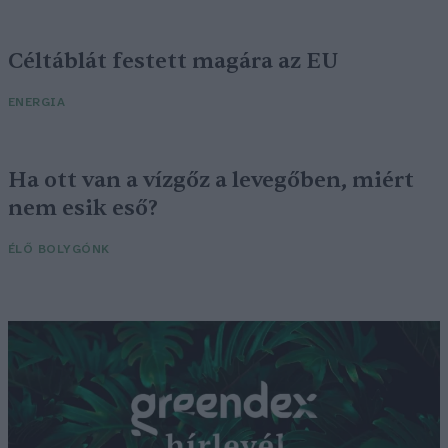
Céltáblát festett magára az EU
ENERGIA
Ha ott van a vízgőz a levegőben, miért
nem esik eső?
ÉLŐ BOLYGÓNK