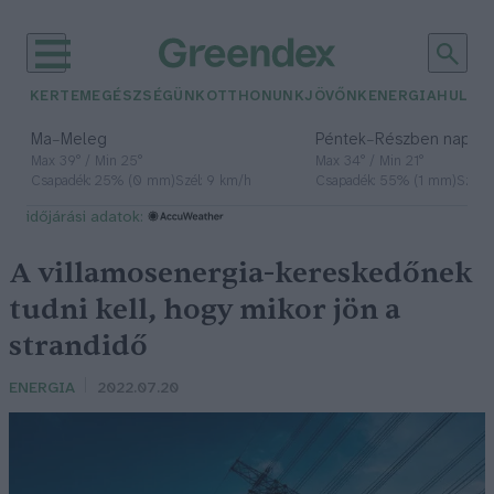
KERTEM
EGÉSZSÉGÜNK
OTTHONUNK
JÖVŐNK
ENERGIA
HULLA
–
–
Ma
Meleg
Péntek
Részben napos, 
Max 39° / Min 25°
Max 34° / Min 21°
Csapadék: 25% (0 mm)
Szél: 9 km/h
Csapadék: 55% (1 mm)
Szél: 
időjárási adatok:
A villamosenergia-kereskedőnek
tudni kell, hogy mikor jön a
strandidő
ENERGIA
2022.07.20