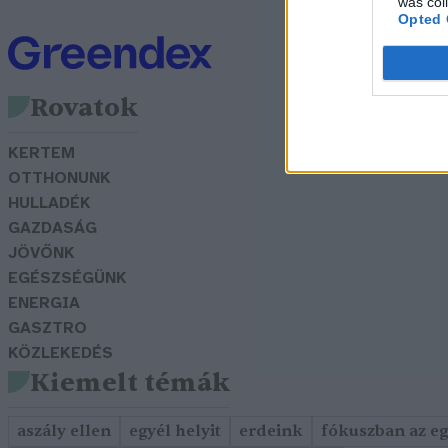
was col
Opted 
Rovatok
KERTEM
OTTHONUNK
HULLADÉK
GAZDASÁG
JÖVŐNK
EGÉSZSÉGÜNK
ENERGIA
GASZTRO
KÖZLEKEDÉS
Kiemelt témák
aszály ellen
egyél helyit
erdeink
fókuszban az e