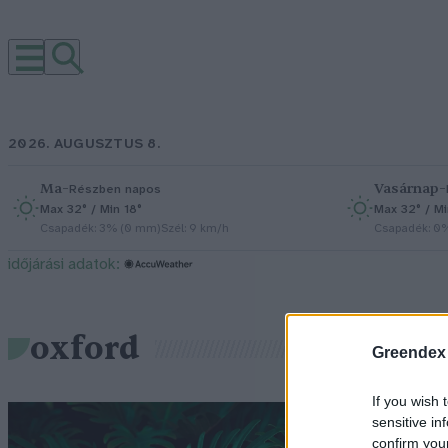
2026. AUGUSZTUS 8.
Ma
–
Vasárnap
–
Részben napos
Max 32° / Min 18°
Max 32° / Mi
Csapadék: 3% (0 mm)
Szél: 9 km/h
Csapadék: 0
időjárási adatok:
oxford
Greendex
If you wish 
A
sensitive in
confirm you