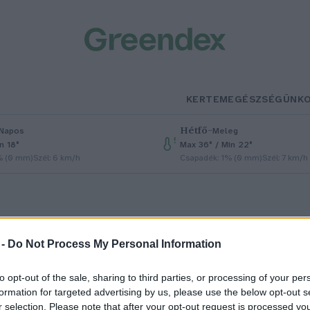
KERTEM
EGÉSZSÉGÜNK
Hétfő
–
Napos
Meleg
n 18°
Max 36° / Min 22°
% (0 mm)
Szél: 6 km/h
Csapadék: 1% (0 mm)
Szél: 7 km/h
 -
Do Not Process My Personal Information
to opt-out of the sale, sharing to third parties, or processing of your per
 klímaváltozás a világ
formation for targeted advertising by us, please use the below opt-out s
r selection. Please note that after your opt-out request is processed y