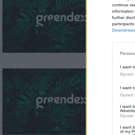
n
continue se
information 
G
further disc
participants
Downstream 
Persona
I want t
Ú
Opted 
p
I want t
Opted 
G
I want 
Advertis
Opted 
I want t
of my P