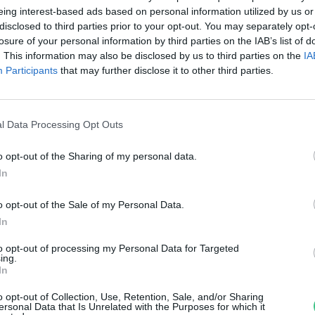
épességének 90%-át sújtja majd
eing interest-based ads based on personal information utilized by us or
disclosed to third parties prior to your opt-out. You may separately opt-
reendex szemle
losure of your personal information by third parties on the IAB’s list of
. This information may also be disclosed by us to third parties on the
IA
Participants
that may further disclose it to other third parties.
l Data Processing Opt Outs
o opt-out of the Sharing of my personal data.
jabb fenntartható növényi bőr 
In
iacon
o opt-out of the Sale of my Personal Data.
In
reendex szemle
to opt-out of processing my Personal Data for Targeted
ing.
In
o opt-out of Collection, Use, Retention, Sale, and/or Sharing
ersonal Data that Is Unrelated with the Purposes for which it