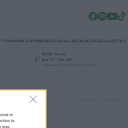
OTTHONUNK
JÖVŐNK
ENERGIA
HULLADÉK
GAZDASÁG
GASZTRO
Kedd
–
Meleg
Max 37° / Min 20°
Csapadék: 1% (0 mm)
Szél: 13 km/h
sonal or
ection to
ou may