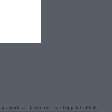
így építkezz
jövőnkről
kerti tippek-trükkök