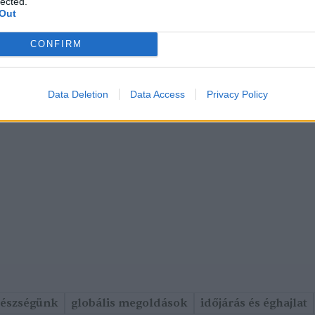
lected.
Out
CONFIRM
Data Deletion
Data Access
Privacy Policy
gészségünk
globális megoldások
időjárás és éghajlat