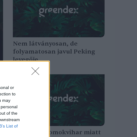
Nem látványosan, de
folyamatosan javul Peking
levegője
Greendex Szemle
sonal or
ection to
ou may
 personal
out of the
 downstream
B’s List of
Hatalmas homokvihar miatt