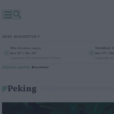
2026. AUGUSZTUS 7.
Ma
–
Szombat
–
Részben napos
R
Max 33° / Min 20°
Max 31° / Mi
Csapadék: 25% (0 mm)
Szél: 17 km/h
Csapadék: 5
időjárási adatok:
Peking