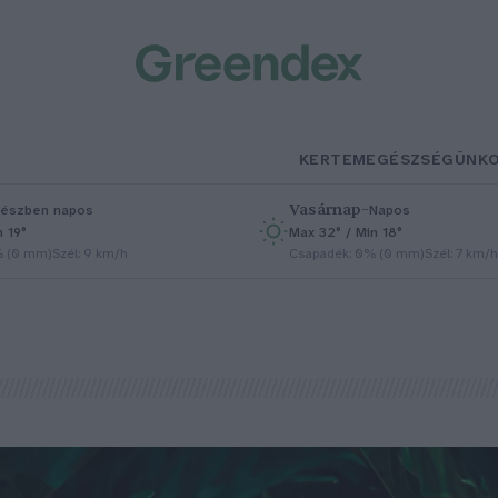
KERTEM
EGÉSZSÉGÜNK
Vasárnap
–
észben napos
Napos
n 19°
Max 32° / Min 18°
% (0 mm)
Szél: 9 km/h
Csapadék: 0% (0 mm)
Szél: 7 km/h