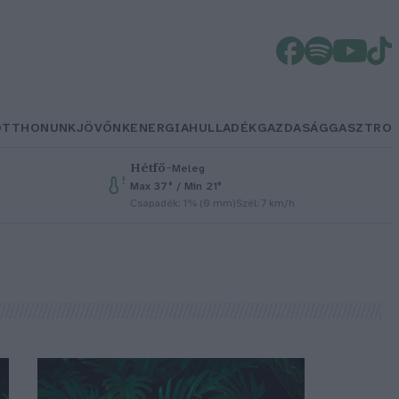
OTTHONUNK
JÖVŐNK
ENERGIA
HULLADÉK
GAZDASÁG
GASZTRO
Hétfő
–
Meleg
Max 37° / Min 21°
Csapadék: 1% (0 mm)
Szél: 7 km/h