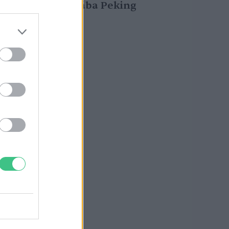
borult sárgába Peking
Greendex szemle