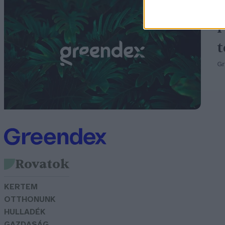
1
P
t
G
Rovatok
KERTEM
OTTHONUNK
HULLADÉK
GAZDASÁG