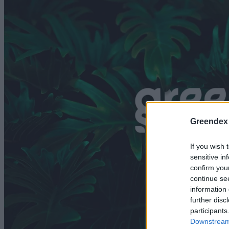
Greendex
If you wish 
sensitive in
confirm you
continue se
information 
further disc
participants
Downstream 