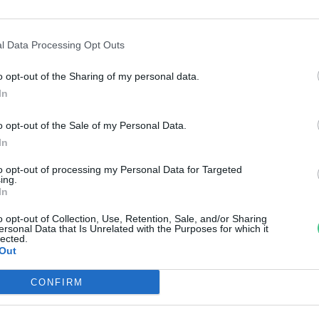
 a holnap kezdődő téli
l Data Processing Opt Outs
o opt-out of the Sharing of my personal data.
In
o opt-out of the Sale of my Personal Data.
öbb mint 200 millió fát ültettek
In
ekingben az elmúlt negyven
to opt-out of processing my Personal Data for Targeted
ing.
évben
In
reendex Szemle
o opt-out of Collection, Use, Retention, Sale, and/or Sharing
ersonal Data that Is Unrelated with the Purposes for which it
lected.
Out
CONFIRM