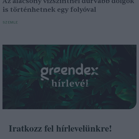
Az alacsony vízszintnél durvább dolgok
is történhetnek egy folyóval
SZEMLE
Iratkozz fel hírlevelünkre!