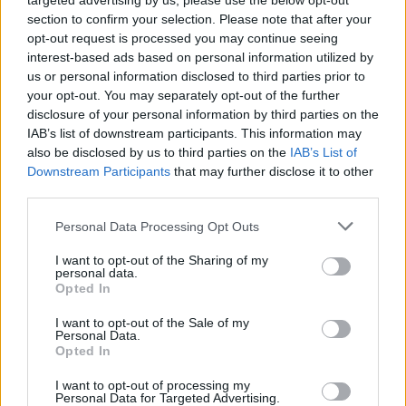
targeted advertising by us, please use the below opt-out
section to confirm your selection. Please note that after your
opt-out request is processed you may continue seeing
interest-based ads based on personal information utilized by
us or personal information disclosed to third parties prior to
Ezt a növényt már az őskorban is ismerték, a népi gyógyászatban
your opt-out. You may separately opt-out of the further
pedig ma is számos betegség ellen használják.
disclosure of your personal information by third parties on the
IAB’s list of downstream participants. This information may
also be disclosed by us to third parties on the
IAB’s List of
Születésnapi programokkal várja a
Downstream Participants
that may further disclose it to other
third parties.
hétvégén a közönséget a 160 éves
Fővárosi Állatkert
Personal Data Processing Opt Outs
ÉLŐ BOLYGÓNK
I want to opt-out of the Sharing of my
personal data.
Opted In
Szedd magad őszibarack: itt vannak
a legjobb lelőhelyek!
I want to opt-out of the Sale of my
Personal Data.
Opted In
SZEMLE
I want to opt-out of processing my
Personal Data for Targeted Advertising.