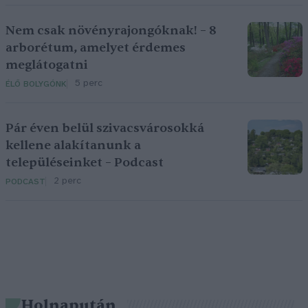
Nem csak növényrajongóknak! – 8
arborétum, amelyet érdemes
meglátogatni
5 perc
ÉLŐ BOLYGÓNK
Pár éven belül szivacsvárosokká
kellene alakítanunk a
településeinket – Podcast
2 perc
PODCAST
Holnapután