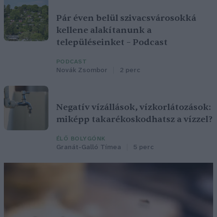
Pár éven belül szivacsvárosokká
kellene alakítanunk a
településeinket – Podcast
PODCAST
Novák Zsombor
2 perc
Negatív vízállások, vízkorlátozások:
miképp takarékoskodhatsz a vízzel?
ÉLŐ BOLYGÓNK
Granát-Galló Tímea
5 perc