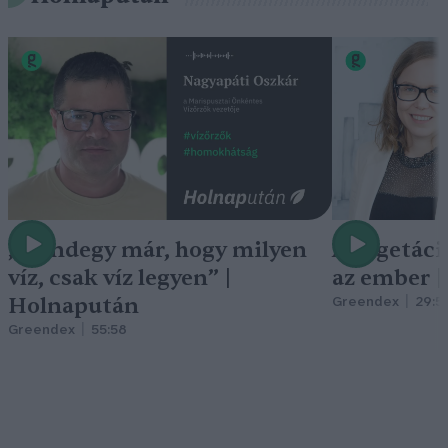
„Mindegy már, hogy milyen
A vegetáci
víz, csak víz legyen” |
az ember 
Holnapután
Greendex
29:5
Greendex
55:58