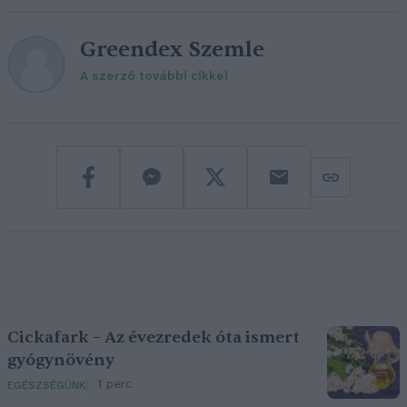
Greendex Szemle
A szerző további cikkei
Cickafark – Az évezredek óta ismert
gyógynövény
1 perc
EGÉSZSÉGÜNK