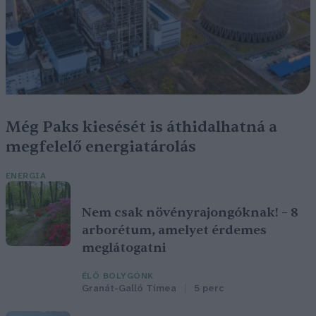
Még Paks kiesését is áthidalhatná a
megfelelő energiatárolás
ENERGIA
Nem csak növényrajongóknak! – 8
arborétum, amelyet érdemes
meglátogatni
ÉLŐ BOLYGÓNK
Granát-Galló Tímea
5 perc