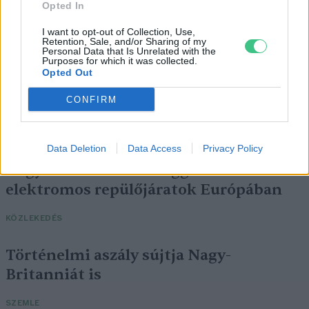
Opted In
I want to opt-out of Collection, Use,
Retention, Sale, and/or Sharing of my
Personal Data that Is Unrelated with the
Purposes for which it was collected.
Opted Out
CONFIRM
Data Deletion
Data Access
Privacy Policy
Négy éven belül valósággá válhatnak az
elektromos repülőjáratok Európában
KÖZLEKEDÉS
Történelmi aszály sújtja Nagy-
Britanniát is
SZEMLE