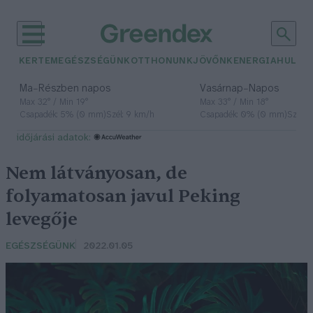
KERTEM
EGÉSZSÉGÜNK
OTTHONUNK
JÖVŐNK
ENERGIA
HULLA
–
–
Ma
Részben napos
Vasárnap
Napos
Max 32° / Min 19°
Max 33° / Min 18°
Csapadék: 5% (0 mm)
Szél: 9 km/h
Csapadék: 0% (0 mm)
Szél: 
időjárási adatok:
Nem látványosan, de
folyamatosan javul Peking
levegője
EGÉSZSÉGÜNK
2022.01.05