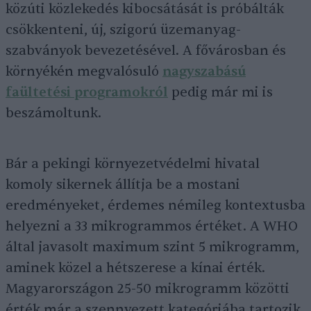
közúti közlekedés kibocsátását is próbálták
csökkenteni, új, szigorú üzemanyag-
szabványok bevezetésével. A fővárosban és
környékén megvalósuló
nagyszabású
faültetési programokról
pedig már mi is
beszámoltunk.
Bár a pekingi környezetvédelmi hivatal
komoly sikernek állítja be a mostani
eredményeket, érdemes némileg kontextusba
helyezni a 33 mikrogrammos értéket. A WHO
által javasolt maximum szint 5 mikrogramm,
aminek közel a hétszerese a kínai érték.
Magyarországon 25-50 mikrogramm közötti
érték már a szennyezett kategóriába tartozik,