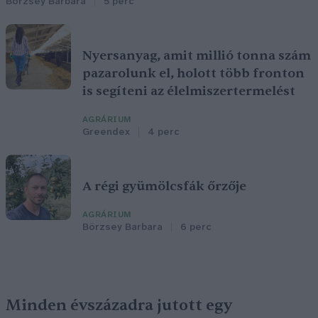
Börzsey Barbara
5 perc
Nyersanyag, amit millió tonna szám
pazarolunk el, holott több fronton
is segíteni az élelmiszertermelést
AGRÁRIUM
Greendex
4 perc
A régi gyümölcsfák őrzője
AGRÁRIUM
Börzsey Barbara
6 perc
Minden évszázadra jutott egy