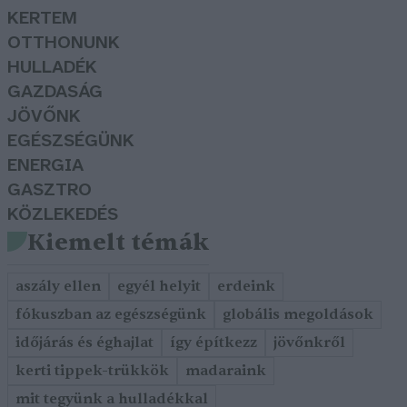
KERTEM
OTTHONUNK
HULLADÉK
GAZDASÁG
JÖVŐNK
EGÉSZSÉGÜNK
ENERGIA
GASZTRO
KÖZLEKEDÉS
Kiemelt témák
aszály ellen
egyél helyit
erdeink
fókuszban az egészségünk
globális megoldások
időjárás és éghajlat
így építkezz
jövőnkről
kerti tippek-trükkök
madaraink
mit tegyünk a hulladékkal