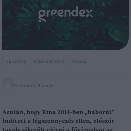
egészség
légszennyezés
Peking
Greendex Szemle
Azután, hogy Kína 2014-ben „háborút”
indított a légszennyezés ellen, először
tavaly sikerült elérni a fővárosban az