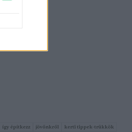
így építkezz
jövőnkről
kerti tippek-trükkök