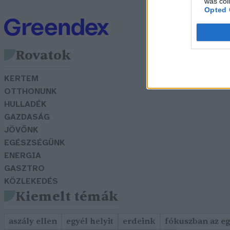
was col
Opted 
Rovatok
KERTEM
OTTHONUNK
HULLADÉK
GAZDASÁG
JÖVŐNK
EGÉSZSÉGÜNK
ENERGIA
GASZTRO
KÖZLEKEDÉS
Kiemelt témák
aszály ellen
egyél helyit
erdeink
fókuszban az e