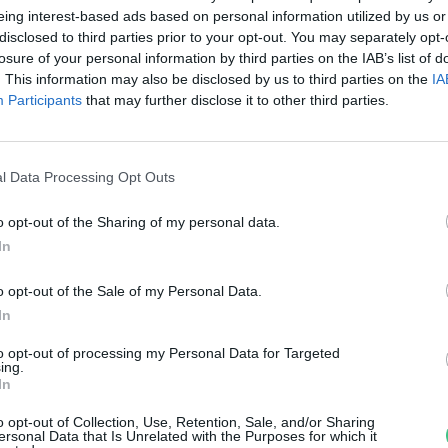
últheti jelentős csapadék
eing interest-based ads based on personal information utilized by us or
disclosed to third parties prior to your opt-out. You may separately opt-
reendex Szemle
losure of your personal information by third parties on the IAB’s list of
. This information may also be disclosed by us to third parties on the
IA
Participants
that may further disclose it to other third parties.
l Data Processing Opt Outs
o opt-out of the Sharing of my personal data.
 repce segítheti a
In
ioüzemanyag-gyártást
o opt-out of the Sale of my Personal Data.
In
reendex Szemle
to opt-out of processing my Personal Data for Targeted
ing.
In
o opt-out of Collection, Use, Retention, Sale, and/or Sharing
ersonal Data that Is Unrelated with the Purposes for which it