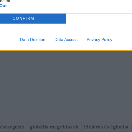
lected.
Out
CONFIRM
Data Deletion
Data Access
Privacy Policy
gészségünk
globális megoldások
időjárás és éghajlat