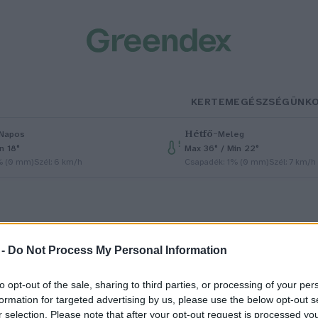
KERTEM
EGÉSZSÉGÜNK
Hétfő
–
Napos
Meleg
n 18°
Max 36° / Min 22°
% (0 mm)
Szél: 6 km/h
Csapadék: 1% (0 mm)
Szél: 7 km/h
 -
Do Not Process My Personal Information
to opt-out of the sale, sharing to third parties, or processing of your per
ontotta az őszi vetés termését a
formation for targeted advertising by us, please use the below opt-out s
r selection. Please note that after your opt-out request is processed y