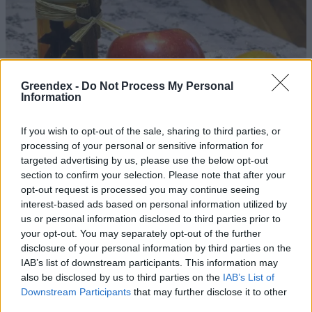
Greendex -
Do Not Process My Personal
Information
If you wish to opt-out of the sale, sharing to third parties, or
processing of your personal or sensitive information for
targeted advertising by us, please use the below opt-out
section to confirm your selection. Please note that after your
opt-out request is processed you may continue seeing
interest-based ads based on personal information utilized by
Az illatosítók egészségügyi
us or personal information disclosed to third parties prior to
kockázatairól
your opt-out. You may separately opt-out of the further
disclosure of your personal information by third parties on the
Greendex Szemle
IAB’s list of downstream participants. This information may
also be disclosed by us to third parties on the
IAB’s List of
A klímaváltozás a porral behurcolt
Downstream Participants
that may further disclose it to other
kórokozók számát is növelni fogja
third parties.