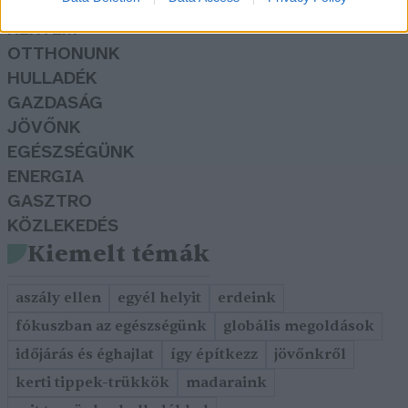
KERTEM
OTTHONUNK
HULLADÉK
GAZDASÁG
JÖVŐNK
EGÉSZSÉGÜNK
ENERGIA
GASZTRO
KÖZLEKEDÉS
Kiemelt témák
aszály ellen
egyél helyit
erdeink
fókuszban az egészségünk
globális megoldások
időjárás és éghajlat
így építkezz
jövőnkről
kerti tippek-trükkök
madaraink