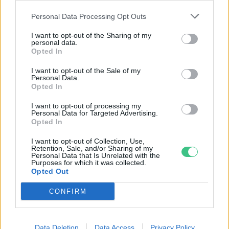
Magyarországon
Personal Data Processing Opt Outs
Greendex Szemle
I want to opt-out of the Sharing of my
personal data.
Opted In
Így kerüld el a fertőzéseket: ma
van a kézmosás világnapja
I want to opt-out of the Sale of my
Personal Data.
Greendex Szemle
Opted In
I want to opt-out of processing my
Personal Data for Targeted Advertising.
A Covid-19 mentális egészségünkre
Opted In
is hatással lehet, de van segítség
I want to opt-out of Collection, Use,
Retention, Sale, and/or Sharing of my
Greendex Szemle
Personal Data that Is Unrelated with the
Purposes for which it was collected.
Opted Out
CONFIRM
Rovatok
Data Deletion
Data Access
Privacy Policy