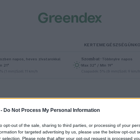
KERTEM
EGÉSZSÉGÜNK
Szombat
–
szben napos, heves zivatarokkal
Többnyire napos
n 21°
Max 32° / Min 19°
5% (1 mm)
Szél: 11 km/h
Csapadék: 5% (0 mm)
Szél: 9 km/
 -
Do Not Process My Personal Information
to opt-out of the sale, sharing to third parties, or processing of your per
esebeli lények után kapták
formation for targeted advertising by us, please use the below opt-out s
r selection. Please note that after your opt-out request is processed y