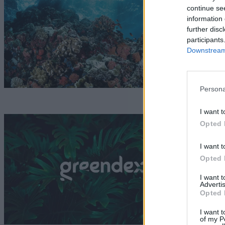
n
continue se
information 
t
further disc
participants
G
Downstream 
Persona
I want t
T
Opted 
e
I want t
Opted 
G
I want 
Advertis
Opted 
I want t
of my P