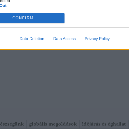
lected.
Out
CONFIRM
Data Deletion
Data Access
Privacy Policy
gészségünk
globális megoldások
időjárás és éghajlat