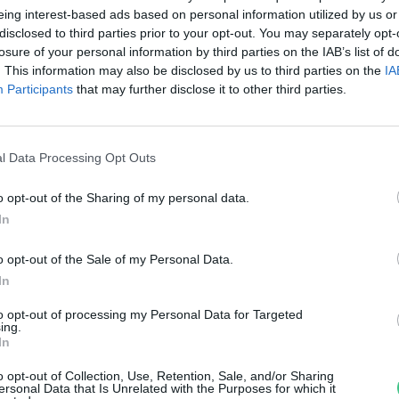
evüket a Japánban azonosított
eing interest-based ads based on personal information utilized by us or
disclosed to third parties prior to your opt-out. You may separately opt-
örpe tintahalak
losure of your personal information by third parties on the IAB’s list of
. This information may also be disclosed by us to third parties on the
IA
reendex Szemle
Participants
that may further disclose it to other third parties.
l Data Processing Opt Outs
o opt-out of the Sharing of my personal data.
intahalak ihlette
In
nergiahatékony ablakok
o opt-out of the Sale of my Personal Data.
In
reendex Szemle
to opt-out of processing my Personal Data for Targeted
ing.
In
o opt-out of Collection, Use, Retention, Sale, and/or Sharing
ersonal Data that Is Unrelated with the Purposes for which it