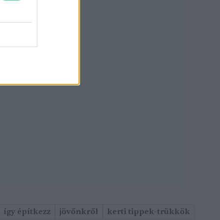
így építkezz
jövőnkről
kerti tippek-trükkök