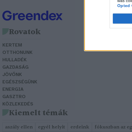
was col
Opted 
Rovatok
KERTEM
OTTHONUNK
HULLADÉK
GAZDASÁG
JÖVŐNK
EGÉSZSÉGÜNK
ENERGIA
GASZTRO
KÖZLEKEDÉS
Kiemelt témák
aszály ellen
egyél helyit
erdeink
fókuszban az e