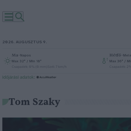
2026. AUGUSZTUS 9.
Ma
–
Hétfő
–
Napos
Mel
Max 32° / Min 18°
Max 36° / M
Csapadék: 0% (0 mm)
Szél: 7 km/h
Csapadék: 2
időjárási adatok:
Tom Szaky