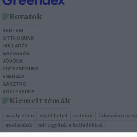
Rovatok
KERTEM
OTTHONUNK
HULLADÉK
GAZDASÁG
JÖVŐNK
EGÉSZSÉGÜNK
ENERGIA
GASZTRO
KÖZLEKEDÉS
Kiemelt témák
aszály ellen
egyél helyit
erdeink
fókuszban az e
madaraink
mit tegyünk a hulladékkal
Szerkesztőség