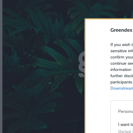
Greendex
If you wish 
sensitive in
confirm you
continue se
information 
further disc
participants
Downstream 
Persona
I want t
Opted 