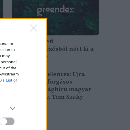
Egy művészeti
sonal or
kezdeményezésből nőtt ki a
ection to
HybridCycle
ou may
 personal
Greendex Szemle
out of the
Exkluzív bejelentés: Újra
 downstream
B’s List of
itthon a körforgásos
gazdaság világhírű magyar
fenegyereke, Tom Szaky
Greendex