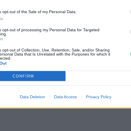
talizmus – Tom Szaky
o opt-out of the Sale of my Personal Data.
In
to opt-out of processing my Personal Data for Targeted
ing.
In
o opt-out of Collection, Use, Retention, Sale, and/or Sharing
agyar üzletember segít
ersonal Data that Is Unrelated with the Purposes for which it
lected.
Out
enntarthatóbbá tenni a
CONFIRM
cDonald’s-ot
reendex
Data Deletion
Data Access
Privacy Policy