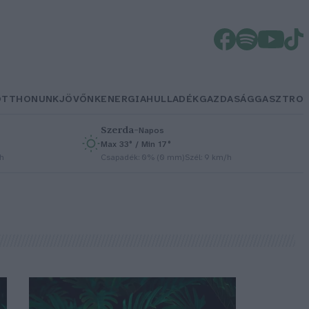
OTTHONUNK
JÖVŐNK
ENERGIA
HULLADÉK
GAZDASÁG
GASZTRO
Szerda
–
Napos
Max 33° / Min 17°
/h
Csapadék: 0% (0 mm)
Szél: 9 km/h