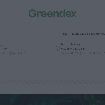
KERTEM
EGÉSZSÉGÜNK
Kedd
–
eg
Meleg
in 22°
Max 37° / Min 21°
% (0 mm)
Szél: 7 km/h
Csapadék: 0% (0 mm)
Szél: 13 km