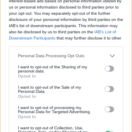
interest-based ads based on personal information utilized by
us or personal information disclosed to third parties prior to
Greendex Szemle
your opt-out. You may separately opt-out of the further
disclosure of your personal information by third parties on the
IAB’s list of downstream participants. This information may
Ne féljünk a tőrösdarazsaktól!
also be disclosed by us to third parties on the
IAB’s List of
Greendex Szemle
Downstream Participants
that may further disclose it to other
third parties.
Personal Data Processing Opt Outs
A tőrösdarazsak védelmére
I want to opt-out of the Sharing of my
personal data.
figyelmeztet a Magyar Madártani
Opted In
és Természetvédelmi Egyesület
I want to opt-out of the Sale of my
Greendex Szemle
Personal Data.
Opted In
I want to opt-out of processing my
Personal Data for Targeted Advertising.
Opted In
Segítség, lódarázs! Vagy mégsem?
Börzsey Barbara
I want to opt-out of Collection, Use,
Retention, Sale, and/or Sharing of my