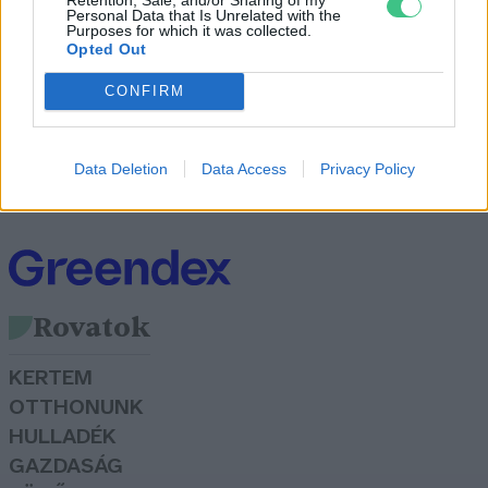
Personal Data that Is Unrelated with the
Purposes for which it was collected.
Opted Out
CONFIRM
Ne féljünk tőlük, ne üldözzük az
ártalmatlan tőrösdarazsakat!
Data Deletion
Data Access
Privacy Policy
Greendex Szemle
Rovatok
KERTEM
OTTHONUNK
HULLADÉK
GAZDASÁG