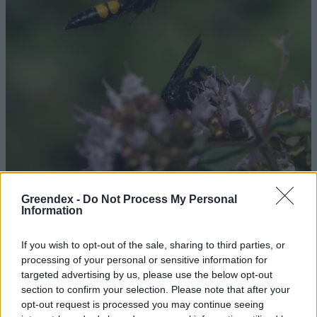
Greendex -
Do Not Process My Personal
Tőrösdarazsak nem csak XL-es
Information
méretben
If you wish to opt-out of the sale, sharing to third parties, or
Börzsey Barbara
2 perc
processing of your personal or sensitive information for
targeted advertising by us, please use the below opt-out
section to confirm your selection. Please note that after your
A tőrösdarazsak elpusztítása
opt-out request is processed you may continue seeing
felesleges és törvénytelen