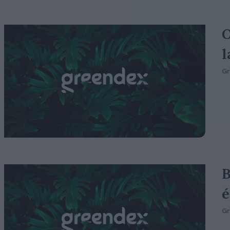
O
l
G
B
é
G