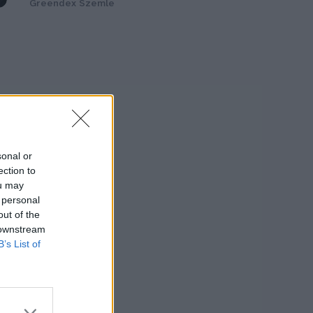
Greendex Szemle
a
sonal or
ection to
ou may
 personal
out of the
 downstream
B’s List of