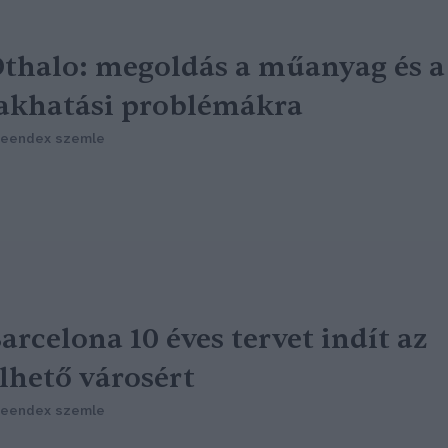
thalo: megoldás a műanyag és a
akhatási problémákra
reendex szemle
arcelona 10 éves tervet indít az
lhető városért
reendex szemle