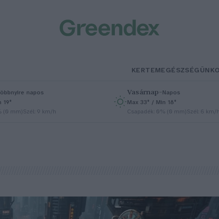
KERTEM
EGÉSZSÉGÜNK
Vasárnap
–
öbbnyire napos
Napos
n 19°
Max 33° / Min 18°
% (0 mm)
Szél: 9 km/h
Csapadék: 0% (0 mm)
Szél: 6 km/