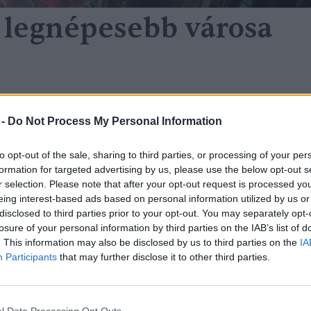
 legnépesebb városa
 közvilágítás is felelőssé tehető 
 -
Do Not Process My Personal Information
iodiverzitás visszaszorulásáért
reendex Szemle
to opt-out of the sale, sharing to third parties, or processing of your per
formation for targeted advertising by us, please use the below opt-out s
r selection. Please note that after your opt-out request is processed y
eing interest-based ads based on personal information utilized by us or
disclosed to third parties prior to your opt-out. You may separately opt-
losure of your personal information by third parties on the IAB’s list of
. This information may also be disclosed by us to third parties on the
IA
Participants
that may further disclose it to other third parties.
 lepkék védelme is fontos
l Data Processing Opt Outs