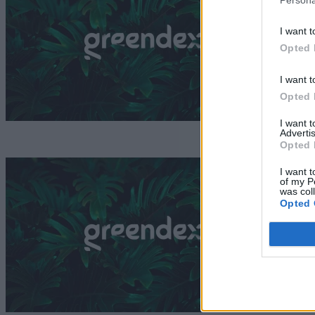
G
I want t
Opted 
I want t
Opted 
I want 
Advertis
Opted 
A
I want t
of my P
was col
k
Opted 
G