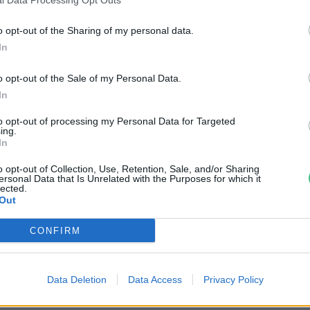
reendex szemle
o opt-out of the Sharing of my personal data.
In
o opt-out of the Sale of my Personal Data.
In
to opt-out of processing my Personal Data for Targeted
ing.
In
 város, ahonnan teljesen
o opt-out of Collection, Use, Retention, Sale, and/or Sharing
ersonal Data that Is Unrelated with the Purposes for which it
lected.
itiltják az autókat
Out
reendex szemle
CONFIRM
Data Deletion
Data Access
Privacy Policy