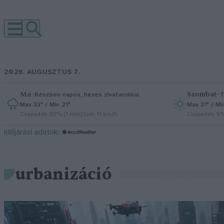
2026. AUGUSZTUS 7.
Ma
–
Szombat
–
Részben napos, heves zivatarokkal
T
Max 33° / Min 21°
Max 31° / Mi
Csapadék: 55% (1 mm)
Szél: 11 km/h
Csapadék: 5
időjárási adatok:
urbanizáció