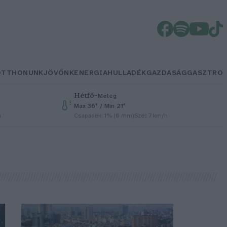
OTTHONUNK
JÖVŐNK
ENERGIA
HULLADÉK
GAZDASÁG
GASZTRO
Hétfő
–
Meleg
Max 36° / Min 21°
h
Csapadék: 1% (0 mm)
Szél: 7 km/h