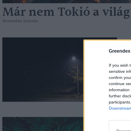
Már nem Tokió a világ
Greendex Szemle
A
Greendex
b
G
If you wish 
sensitive in
confirm you
continue se
information 
further disc
participants
Downstream 
A
Persona