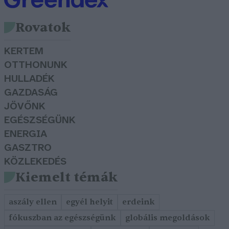
Rovatok
KERTEM
OTTHONUNK
HULLADÉK
GAZDASÁG
JÖVŐNK
EGÉSZSÉGÜNK
ENERGIA
GASZTRO
KÖZLEKEDÉS
Kiemelt témák
aszály ellen
egyél helyit
erdeink
fókuszban az egészségünk
globális megoldások