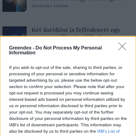
Greendex Szemle
Két üstököst is felfedezett egy
magyar csillagász júliusban
Greendex Szemle
Greendex -
Do Not Process My Personal
Information
If you wish to opt-out of the sale, sharing to third parties, or
Hamarosan négy égitest látványos
processing of your personal or sensitive information for
együttállása lesz megfigyelhető
targeted advertising by us, please use the below opt-out
Greendex Szemle
section to confirm your selection. Please note that after your
opt-out request is processed you may continue seeing
interest-based ads based on personal information utilized by
us or personal information disclosed to third parties prior to
your opt-out. You may separately opt-out of the further
Szeptemberben akár szabad
disclosure of your personal information by third parties on the
szemmel is látható lesz egy új
IAB’s list of downstream participants. This information may
üstökös
also be disclosed by us to third parties on the
IAB’s List of