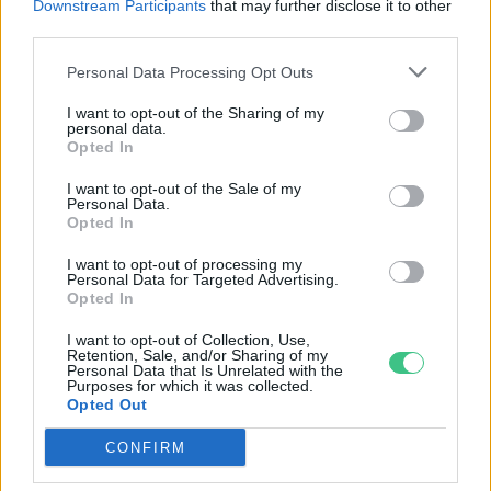
Downstream Participants
that may further disclose it to other
Greendex Szemle
third parties.
Personal Data Processing Opt Outs
Aszteroidák, üstökösök,
I want to opt-out of the Sharing of my
personal data.
meteoritok – Elpusztíthatnak
Opted In
minket?
I want to opt-out of the Sale of my
Cseh Orsolya
Personal Data.
Opted In
I want to opt-out of processing my
Personal Data for Targeted Advertising.
A neandervölgyi ember láthatta
Opted In
utoljára ezt az üstököst
I want to opt-out of Collection, Use,
Retention, Sale, and/or Sharing of my
Greendex Szemle
Personal Data that Is Unrelated with the
Purposes for which it was collected.
Opted Out
CONFIRM
Keresztül száguld a