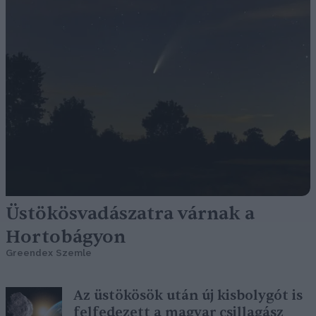
Üstökösvadászatra várnak a
Hortobágyon
Greendex Szemle
Az üstökösök után új kisbolygót is
felfedezett a magyar csillagász