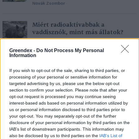
Novák Zsombor
Miért radioaktívabbak a
vaddisznók, mint más állatok?
Greendex Szemle
Greendex -
Do Not Process My Personal
Information
Veszélyes-e a vaddisznó?
If you wish to opt-out of the sale, sharing to third parties, or
Bódi Ábel
processing of your personal or sensitive information for
targeted advertising by us, please use the below opt-out
section to confirm your selection. Please note that after your
opt-out request is processed you may continue seeing
interest-based ads based on personal information utilized by
us or personal information disclosed to third parties prior to
„Szuperdisznók” fenyegetik az
your opt-out. You may separately opt-out of the further
őshonos fajokat Amerikában
disclosure of your personal information by third parties on the
Greendex Szemle
IAB’s list of downstream participants. This information may
also be disclosed by us to third parties on the
IAB’s List of