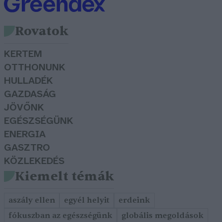
Rovatok
KERTEM
OTTHONUNK
HULLADÉK
GAZDASÁG
JÖVŐNK
EGÉSZSÉGÜNK
ENERGIA
GASZTRO
KÖZLEKEDÉS
Kiemelt témák
aszály ellen
egyél helyit
erdeink
fókuszban az egészségünk
globális megoldások