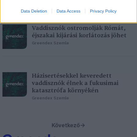
Data Deletion
Data Access
Privacy Policy
Vaddisznók ostromolják Rómát,
éjszakai kijárási korlátozás jöhet
Greendex Szemle
Házisertésekkel keveredett
vaddisznók élnek a fukusimai
katasztrófa környékén
Greendex Szemle
Következő
→