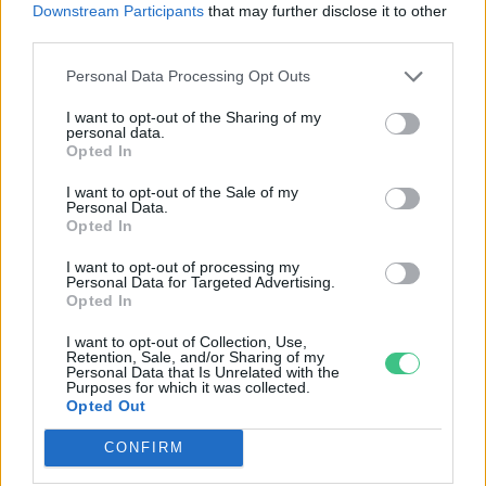
Downstream Participants
that may further disclose it to other
third parties.
Vaddisznótelep Gerendáson
Personal Data Processing Opt Outs
Greendex Szemle
I want to opt-out of the Sharing of my
personal data.
Opted In
I want to opt-out of the Sale of my
Personal Data.
Opted In
Lehet, hogy te is vaddisznókat
I want to opt-out of processing my
tartasz, csak nem tudsz róla!
Personal Data for Targeted Advertising.
Opted In
Bódi Ábel
I want to opt-out of Collection, Use,
Retention, Sale, and/or Sharing of my
Personal Data that Is Unrelated with the
Purposes for which it was collected.
Opted Out
Mit tegyek, ha vadat találok a
kertben?
CONFIRM
Bódi Ábel