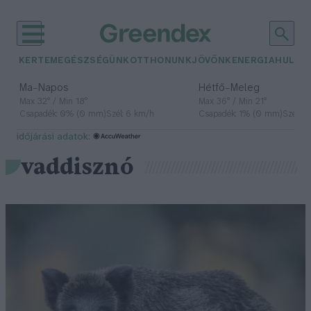
KERTEM
EGÉSZSÉGÜNK
OTTHONUNK
JÖVŐNK
ENERGIA
HULLA
–
–
Ma
Napos
Hétfő
Meleg
Max 32° / Min 18°
Max 36° / Min 21°
Csapadék: 0% (0 mm)
Szél: 6 km/h
Csapadék: 1% (0 mm)
Szél: 7
időjárási adatok:
vaddisznó