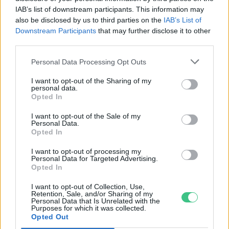
Újabb mérföldkőhöz érkezett a
IAB’s list of downstream participants. This information may
hazai vendéglátás és közétkeztetés
also be disclosed by us to third parties on the
IAB’s List of
Greendex Szemle
Downstream Participants
that may further disclose it to other
third parties.
Personal Data Processing Opt Outs
130 éves étlapok mesélnek az
éghajlatváltozásról
I want to opt-out of the Sharing of my
personal data.
Szemle
Opted In
I want to opt-out of the Sale of my
Personal Data.
Opted In
Melyik étterem kapja az idei
Gasztrohős Díjat?
I want to opt-out of processing my
Personal Data for Targeted Advertising.
Greendex Szemle
Opted In
I want to opt-out of Collection, Use,
Retention, Sale, and/or Sharing of my
Personal Data that Is Unrelated with the
Purposes for which it was collected.
Nagy változások jönnek a
Opted Out
vendéglátásban a