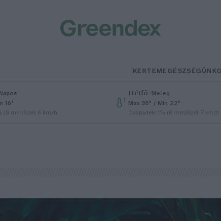
KERTEM
EGÉSZSÉGÜNK
Hétfő
–
Napos
Meleg
n 18°
Max 36° / Min 22°
% (0 mm)
Szél: 6 km/h
Csapadék: 1% (0 mm)
Szél: 7 km/h