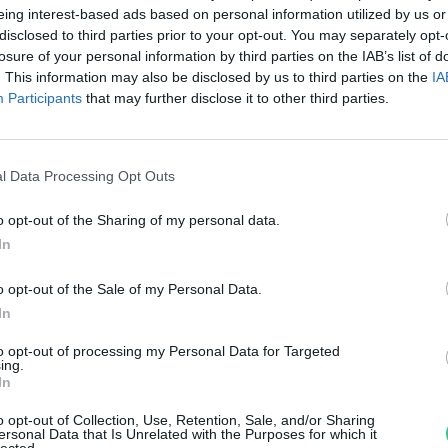
eing interest-based ads based on personal information utilized by us or
ium fejlesztésére
disclosed to third parties prior to your opt-out. You may separately opt-
losure of your personal information by third parties on the IAB’s list of
. This information may also be disclosed by us to third parties on the
IA
Participants
that may further disclose it to other third parties.
nspiráló történet a magyar
l Data Processing Opt Outs
idékről
o opt-out of the Sharing of my personal data.
reendex Szemle
In
o opt-out of the Sale of my Personal Data.
In
to opt-out of processing my Personal Data for Targeted
ing.
In
z EU vidék jövőképe
o opt-out of Collection, Use, Retention, Sale, and/or Sharing
ersonal Data that Is Unrelated with the Purposes for which it