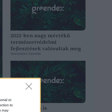
2022-ben nagy mértékű
természetvédelmi
fejlesztések valósultak meg
Greendex Szemle
sonal or
ection to
Egy kisváros is
ou may