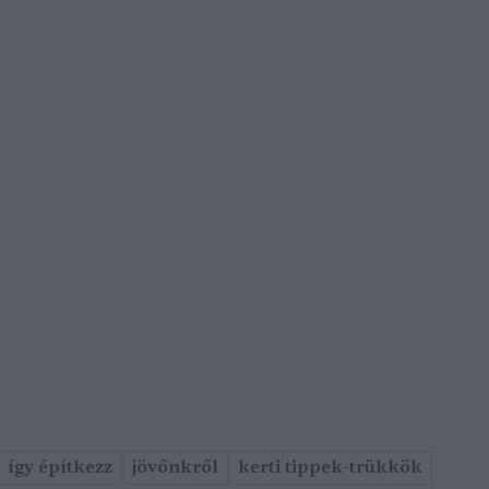
így építkezz
jövőnkről
kerti tippek-trükkök