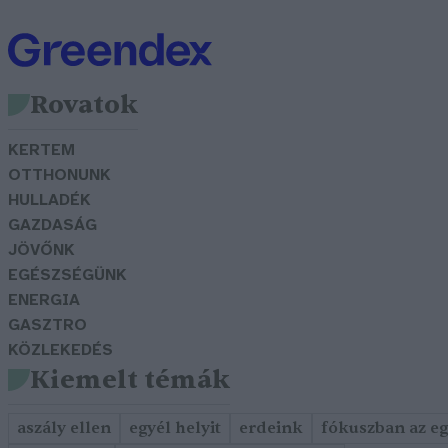
Rovatok
KERTEM
OTTHONUNK
HULLADÉK
GAZDASÁG
JÖVŐNK
EGÉSZSÉGÜNK
ENERGIA
GASZTRO
KÖZLEKEDÉS
Kiemelt témák
aszály ellen
egyél helyit
erdeink
fókuszban az e