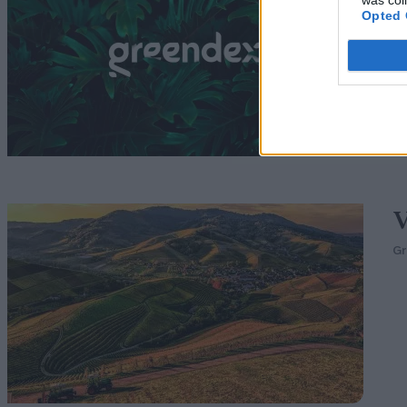
was col
G
Opted 
G