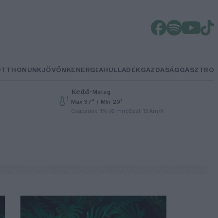
OTTHONUNK
JÖVŐNK
ENERGIA
HULLADÉK
GAZDASÁG
GASZTRO
Kedd
–
Meleg
Max 37° / Min 20°
Csapadék: 1% (0 mm)
Szél: 13 km/h