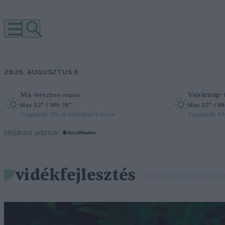
2026. AUGUSZTUS 8.
Ma
–
Vasárnap
–
Részben napos
Max 32° / Min 18°
Max 32° / Mi
Csapadék: 3% (0 mm)
Szél: 9 km/h
Csapadék: 0
időjárási adatok:
vidékfejlesztés