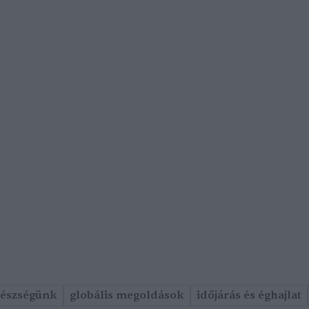
gészségünk
globális megoldások
időjárás és éghajlat