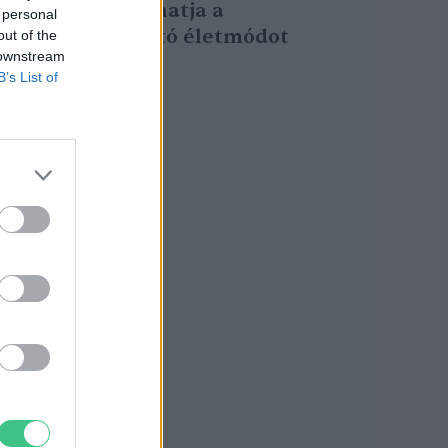
megvalósíthatja a
 personal
fenntartható életmódot
out of the
 downstream
Greendex Szemle
B’s List of