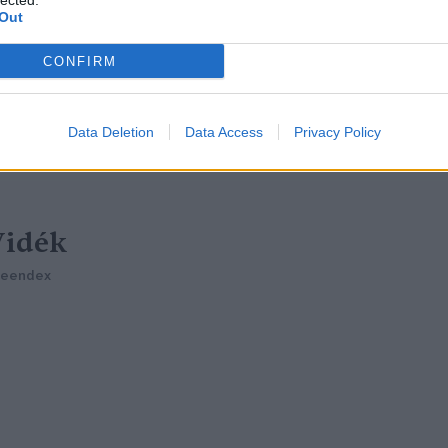
lected.
reendex
Out
CONFIRM
Data Deletion
Data Access
Privacy Policy
Vidék
reendex