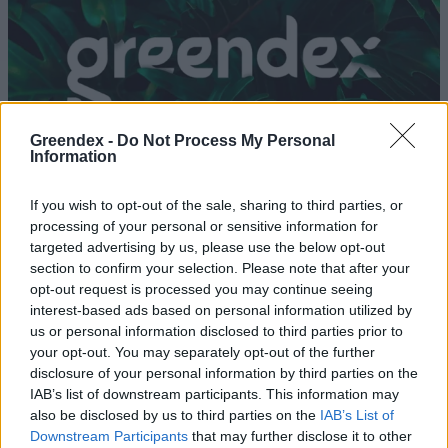
Greendex -
Do Not Process My Personal
Information
If you wish to opt-out of the sale, sharing to third parties, or
processing of your personal or sensitive information for
targeted advertising by us, please use the below opt-out
section to confirm your selection. Please note that after your
opt-out request is processed you may continue seeing
Az eddigi fővárosuk szép lassan
interest-based ads based on personal information utilized by
elsüllyed, ezért építenek egy újat
us or personal information disclosed to third parties prior to
your opt-out. You may separately opt-out of the further
az esőerdő helyén
disclosure of your personal information by third parties on the
Greendex szemle
IAB’s list of downstream participants. This information may
also be disclosed by us to third parties on the
IAB’s List of
Downstream Participants
that may further disclose it to other