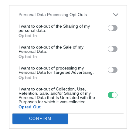
Ötletelj Budapestért – kéttucatnyi
third parties.
lehetőség, hogy zöld(ebb) legyen a
Personal Data Processing Opt Outs
város
Greendex szemle
I want to opt-out of the Sharing of my
personal data.
Opted In
Íme a legfenntarthatóbb városok
I want to opt-out of the Sale of my
listája
Personal Data.
Opted In
Greendex szemle
I want to opt-out of processing my
Personal Data for Targeted Advertising.
Opted In
Mit tanulhatunk Lahtitól, Európa
I want to opt-out of Collection, Use,
idei zöld fővárosától?
Retention, Sale, and/or Sharing of my
Personal Data that Is Unrelated with the
Greendex szemle
Purposes for which it was collected.
Opted Out
CONFIRM