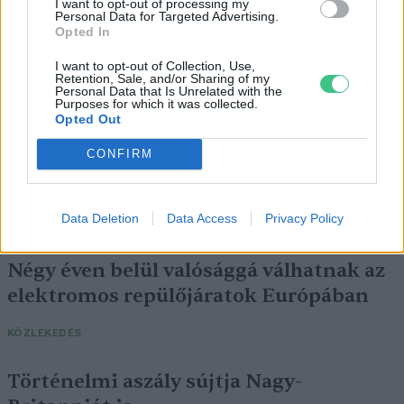
I want to opt-out of processing my
SZEMLE
Personal Data for Targeted Advertising.
Opted In
I want to opt-out of Collection, Use,
Retention, Sale, and/or Sharing of my
Personal Data that Is Unrelated with the
Purposes for which it was collected.
Opted Out
CONFIRM
Data Deletion
Data Access
Privacy Policy
Négy éven belül valósággá válhatnak az
elektromos repülőjáratok Európában
KÖZLEKEDÉS
Történelmi aszály sújtja Nagy-