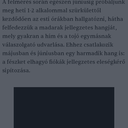
A felmérés során egészen júniusig próbáljunk
meg heti 1-2 alkalommal szürkülettől
kezdődően az esti órákban hallgatózni, hátha
felfedezzük a madarak jellegzetes hangját,
mely gyakran a hím és a tojó egymásnak
válaszolgató udvarlása. Ehhez csatlakozik
májusban és júniusban egy harmadik hang is:
a fészket elhagyó fiókák jellegzetes eleségkérő
sipítozása.