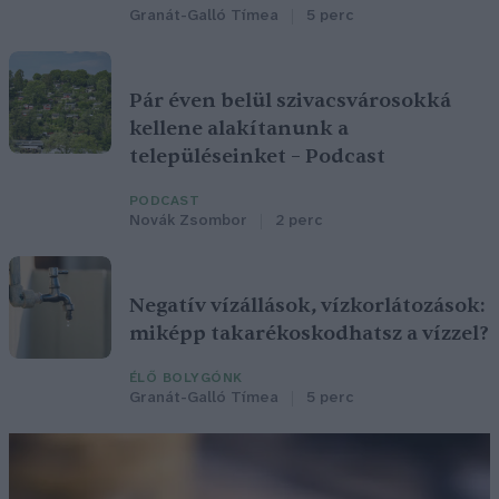
Granát-Galló Tímea
5 perc
Pár éven belül szivacsvárosokká
kellene alakítanunk a
településeinket – Podcast
PODCAST
Novák Zsombor
2 perc
Negatív vízállások, vízkorlátozások:
miképp takarékoskodhatsz a vízzel?
ÉLŐ BOLYGÓNK
Granát-Galló Tímea
5 perc