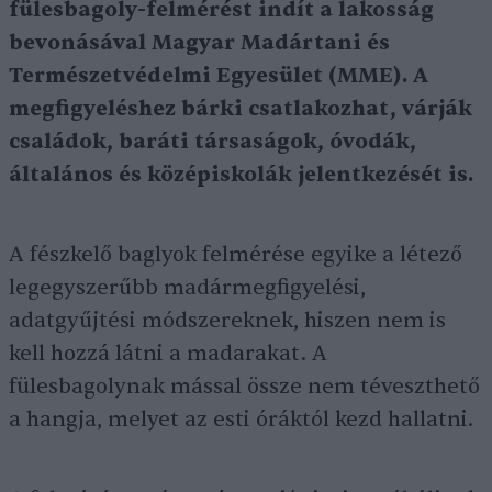
fülesbagoly-felmérést indít a lakosság
bevonásával Magyar Madártani és
Természetvédelmi Egyesület (MME). A
megfigyeléshez bárki csatlakozhat, várják
családok, baráti társaságok, óvodák,
általános és középiskolák jelentkezését is.
A fészkelő baglyok felmérése egyike a létező
legegyszerűbb madármegfigyelési,
adatgyűjtési módszereknek, hiszen nem is
kell hozzá látni a madarakat. A
fülesbagolynak mással össze nem téveszthető
a hangja, melyet az esti óráktól kezd hallatni.