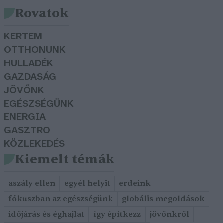
Rovatok
KERTEM
OTTHONUNK
HULLADÉK
GAZDASÁG
JÖVŐNK
EGÉSZSÉGÜNK
ENERGIA
GASZTRO
KÖZLEKEDÉS
Kiemelt témák
aszály ellen
egyél helyit
erdeink
fókuszban az egészségünk
globális megoldások
időjárás és éghajlat
így építkezz
jövőnkről