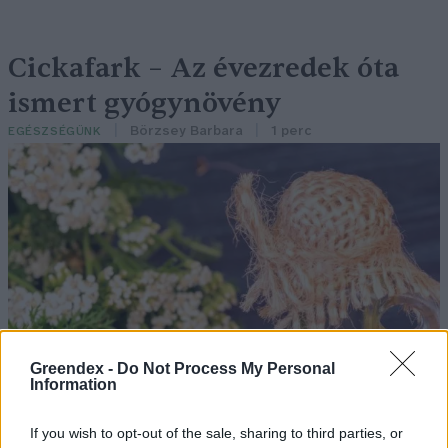
Cickafark – Az évezredek óta
ismert gyógynövény
Börzsey Barbara
1 perc
EGÉSZSÉGÜNK
Greendex -
Do Not Process My Personal
Information
If you wish to opt-out of the sale, sharing to third parties, or