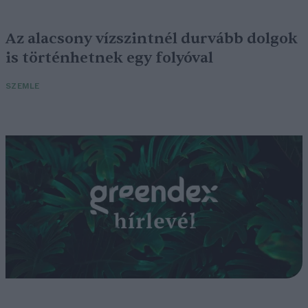
Az alacsony vízszintnél durvább dolgok
is történhetnek egy folyóval
SZEMLE