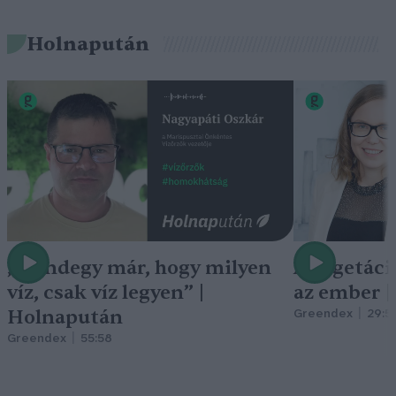
Holnapután
„Mindegy már, hogy milyen
A vegetáci
víz, csak víz legyen” |
az ember 
Holnapután
Greendex
29:5
Greendex
55:58