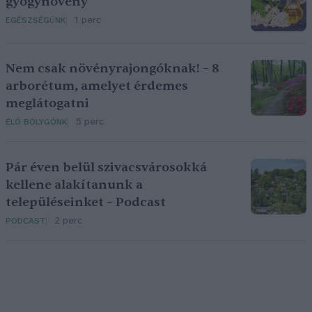
gyógynövény
1 perc
EGÉSZSÉGÜNK
Nem csak növényrajongóknak! – 8
arborétum, amelyet érdemes
meglátogatni
5 perc
ÉLŐ BOLYGÓNK
Pár éven belül szivacsvárosokká
kellene alakítanunk a
településeinket – Podcast
2 perc
PODCAST