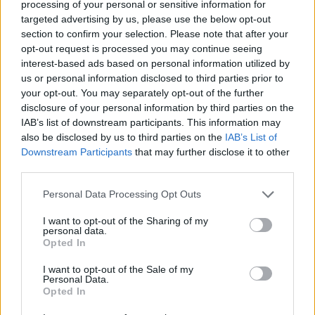
processing of your personal or sensitive information for
targeted advertising by us, please use the below opt-out
section to confirm your selection. Please note that after your
opt-out request is processed you may continue seeing
interest-based ads based on personal information utilized by
us or personal information disclosed to third parties prior to
your opt-out. You may separately opt-out of the further
Ezt a növényt már az őskorban is ismerték, a népi gyógyászatban
disclosure of your personal information by third parties on the
IAB’s list of downstream participants. This information may
pedig ma is számos betegség ellen használják.
also be disclosed by us to third parties on the
IAB’s List of
Downstream Participants
that may further disclose it to other
third parties.
Születésnapi programokkal várja a
hétvégén a közönséget a 160 éves
Personal Data Processing Opt Outs
Fővárosi Állatkert
I want to opt-out of the Sharing of my
personal data.
ÉLŐ BOLYGÓNK
Opted In
I want to opt-out of the Sale of my
Szedd magad őszibarack: itt vannak
Personal Data.
a legjobb lelőhelyek!
Opted In