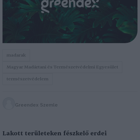
madarak
Magyar Madártani és Természetvédelmi Egyesület
természetvédelem
Greendex Szemle
Lakott területeken fészkelő erdei