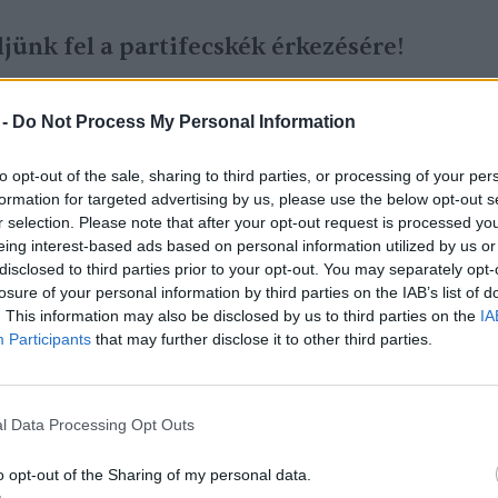
jünk fel a partifecskék érkezésére!
 -
Do Not Process My Personal Information
to opt-out of the sale, sharing to third parties, or processing of your per
formation for targeted advertising by us, please use the below opt-out s
ogramm repülő rovart fogyaszt el csak a
r selection. Please note that after your opt-out request is processed y
eing interest-based ads based on personal information utilized by us or
E számításai szerint Magyarországról akár
disclosed to third parties prior to your opt-out. You may separately opt-
t, ami azt jelenti, hogy legalább kétezer
losure of your personal information by third parties on the IAB’s list of
t terjesztő rovar marad évről évre
. This information may also be disclosed by us to third parties on the
IA
Participants
that may further disclose it to other third parties.
l Data Processing Opt Outs
lítását
, és megfordítását a meglévő
ek fokozott védelmével (a fészekleverések
o opt-out of the Sharing of my personal data.