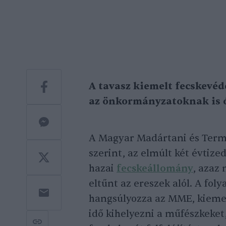
A tavasz kiemelt fecskevéd
az önkormányzatoknak is ór
A Magyar Madártani és Term
szerint, az elmúlt két évtiz
hazai
fecskeállomány
, azaz
eltűnt az ereszek alól. A fo
hangsúlyozza az MME, kiemel
idő kihelyezni a műfészkeket