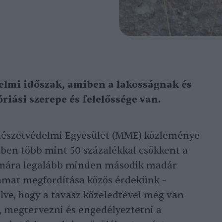
elmi időszak, amiben a lakosságnak és
iási szerepe és felelőssége van.
észetvédelmi Egyesület (MME) közleménye
edben több mint 50 százalékkal csökkent a
 mára legalább minden második madár
lyamat megfordítása közös érdekünk –
ve, hogy a tavasz közeledtével még van
, megtervezni és engedélyeztetni a