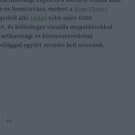
tarthatósági expón is a kiemelt témák közé
me és fenntartása, melyet a
Your Planet
igetből álló
tárlat
több mint 6500
t, és különleges vizuális megoldásokkal
tarthatósági és környezetvédelmi
ővilággal együtt szembe kell néznünk.