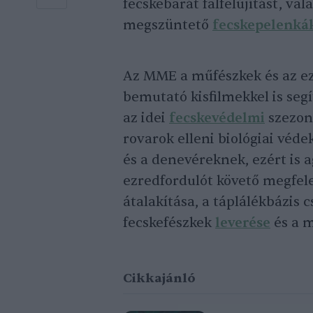
fecskebarát falfelújítást, va
megszüntető
fecskepelenká
Az MME a műfészkek és az ez
bemutató kisfilmekkel is seg
az idei
fecskevédelmi
szezonr
rovarok elleni biológiai véd
és a denevéreknek, ezért is 
ezredfordulót követő megfel
átalakítása, a táplálékbázis 
fecskefészkek
leverése
és a m
Cikkajánló