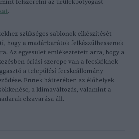
lamint felszerelni az ürülékpotyogást
kat
.
ekhez szükséges sablonok elkészítését
íti, hogy a madárbarátok felkészülhessenek
a. Az egyesület emlékeztetett arra, hogy a
ekezésben óriási szerepe van a fecskéknek
aggasztó a települési fecskeállomány
eződése. Ennek hátterében az élőhelyek
csökkenése, a klímaváltozás, valamint a
adarak elzavarása áll.