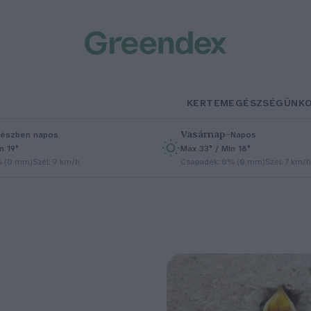
KERTEM
EGÉSZSÉGÜNK
Vasárnap
–
észben napos
Napos
n 19°
Max 33° / Min 18°
% (0 mm)
Szél: 9 km/h
Csapadék: 0% (0 mm)
Szél: 7 km/h