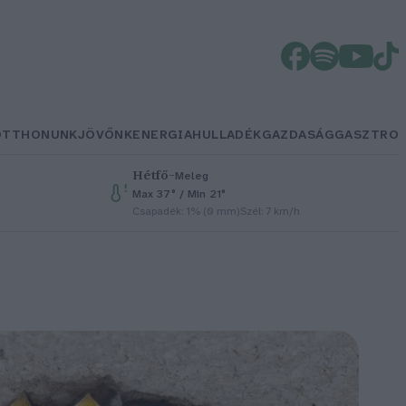
OTTHONUNK
JÖVŐNK
ENERGIA
HULLADÉK
GAZDASÁG
GASZTRO
Hétfő
–
Meleg
Max 37° / Min 21°
Csapadék: 1% (0 mm)
Szél: 7 km/h