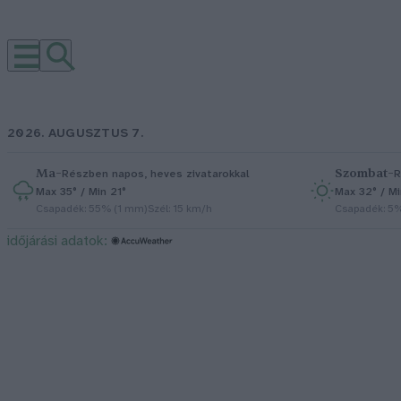
2026. AUGUSZTUS 7.
Ma
–
Szombat
–
Részben napos, heves zivatarokkal
R
Max 35° / Min 21°
Max 32° / Mi
Csapadék: 55% (1 mm)
Szél: 15 km/h
Csapadék: 5
időjárási adatok: