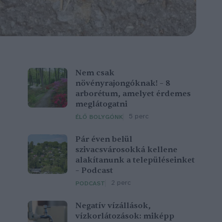
Nem csak
növényrajongóknak! – 8
arborétum, amelyet érdemes
meglátogatni
5 perc
ÉLŐ BOLYGÓNK
Pár éven belül
szivacsvárosokká kellene
alakítanunk a településeinket
– Podcast
2 perc
PODCAST
Negatív vízállások,
vízkorlátozások: miképp