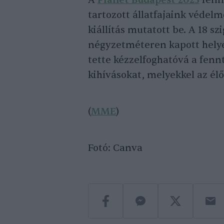
A
Planet Budapest 2023
fenn
tartozott állatfajaink védel
kiállítás mutatott be. A 18 sz
négyzetméteren kapott helye
tette kézzelfoghatóvá a fenn
kihívásokat, melyekkel az él
(
MME
)
Fotó: Canva