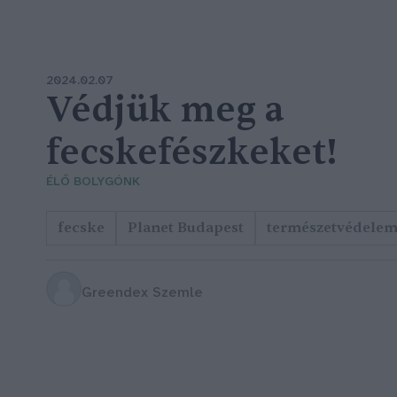
2024.02.07
Védjük meg a
fecskefészkeket!
ÉLŐ BOLYGÓNK
fecske
Planet Budapest
természetvédele
Greendex Szemle