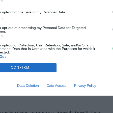
lamint az ezek mellé még március-
In
kekkel, sárgyűjtőhelyek létesítésével,
o opt-out of the Sale of my Personal Data.
egszüntető „fecskepelenkák”
In
ék esetében pedig költőfalaik felújításával
to opt-out of processing my Personal Data for Targeted
ing.
In
o opt-out of Collection, Use, Retention, Sale, and/or Sharing
ersonal Data that Is Unrelated with the Purposes for which it
lected.
Out
CONFIRM
nyörködhetünk még a fecskék
Data Deletion
Data Access
Privacy Policy