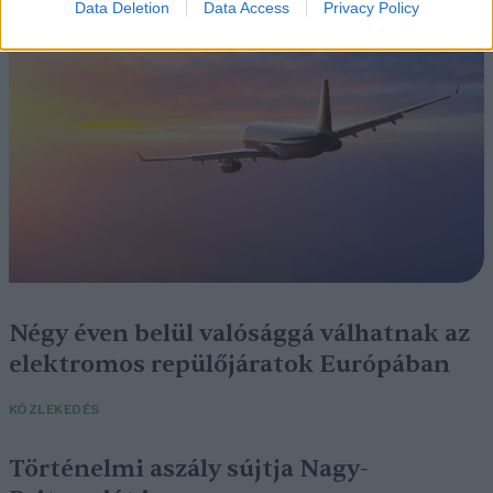
Data Deletion
Data Access
Privacy Policy
SZEMLE
Négy éven belül valósággá válhatnak az
elektromos repülőjáratok Európában
KÖZLEKEDÉS
Történelmi aszály sújtja Nagy-