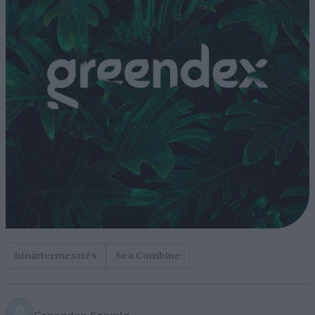
hínártermesztés
Sea Combine