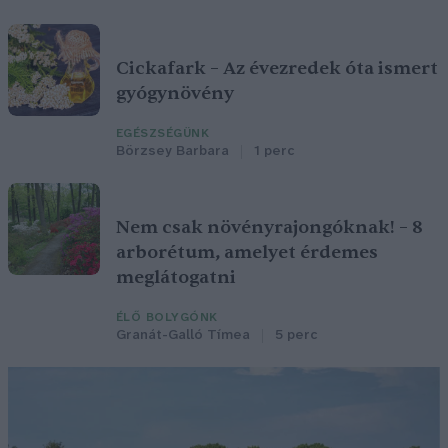
Cickafark – Az évezredek óta ismert
gyógynövény
EGÉSZSÉGÜNK
Börzsey Barbara
1 perc
Nem csak növényrajongóknak! – 8
arborétum, amelyet érdemes
meglátogatni
ÉLŐ BOLYGÓNK
Granát-Galló Tímea
5 perc