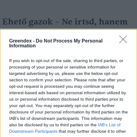
Ehető gazok – Ne irtsd, hanem
főzd meg őket!
Greendex -
Do Not Process My Personal
Granát-Galló Tímea
4 perc
ÉLŐ BOLYGÓNK
Information
If you wish to opt-out of the sale, sharing to third parties, or
processing of your personal or sensitive information for
targeted advertising by us, please use the below opt-out
section to confirm your selection. Please note that after your
opt-out request is processed you may continue seeing
interest-based ads based on personal information utilized by
us or personal information disclosed to third parties prior to
your opt-out. You may separately opt-out of the further
disclosure of your personal information by third parties on the
IAB’s list of downstream participants. This information may
also be disclosed by us to third parties on the
IAB’s List of
Downstream Participants
that may further disclose it to other