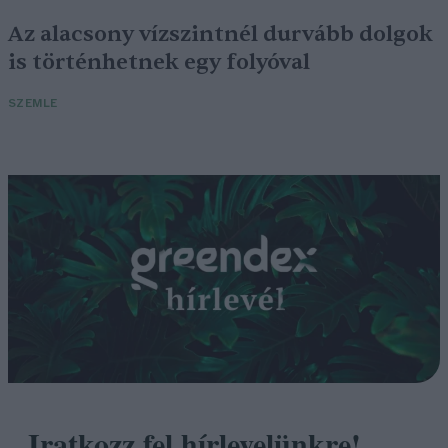
Az alacsony vízszintnél durvább dolgok
is történhetnek egy folyóval
SZEMLE
Iratkozz fel hírlevelünkre!