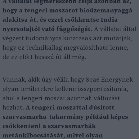
A vállalat legmerészebb célja azonban az,
hogy a tengeri moszatot bioüzemanyaggá
alakítsa át, és ezzel csökkentse India
nyersolajtól való függőségét.
A vállalat által
végzett tudományos kutatások azt mutatják,
hogy ez technikailag megvalósítható lenne,
de ez előtt hosszú út áll még.
Vannak, akik úgy vélik, hogy Sea6 Energynek
olyan területekre kellene összpontosítania,
ahol a tengeri moszat azonnali változást
hozhat.
A tengeri moszattal dúsított
szarvasmarha-takarmány például képes
csökkenteni a szarvasmarhák
metánkibocsátását, mivel olyan