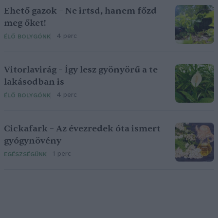
Ehető gazok – Ne irtsd, hanem főzd
meg őket!
4 perc
ÉLŐ BOLYGÓNK
Vitorlavirág – Így lesz gyönyörű a te
lakásodban is
4 perc
ÉLŐ BOLYGÓNK
Cickafark – Az évezredek óta ismert
gyógynövény
1 perc
EGÉSZSÉGÜNK