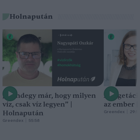
Holnapután
„Mindegy már, hogy milyen
A vegetáci
víz, csak víz legyen” |
az ember 
Holnapután
Greendex
29:5
Greendex
55:58