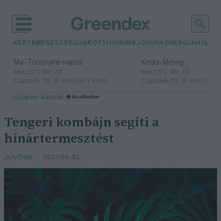
KERTEM
EGÉSZSÉGÜNK
OTTHONUNK
JÖVŐNK
ENERGIA
HULLA
–
–
Ma
Többnyire napos
Kedd
Meleg
Max 35° / Min 21°
Max 36° / Min 19°
Csapadék: 1% (0 mm)
Szél: 7 km/h
Csapadék: 2% (0 mm)
Szél: 
időjárási adatok:
Tengeri kombájn segíti a
hínártermesztést
JÖVŐNK
2023.04.02