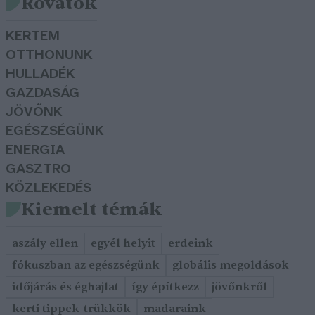
Rovatok
KERTEM
OTTHONUNK
HULLADÉK
GAZDASÁG
JÖVŐNK
EGÉSZSÉGÜNK
ENERGIA
GASZTRO
KÖZLEKEDÉS
Kiemelt témák
aszály ellen
egyél helyit
erdeink
fókuszban az egészségünk
globális megoldások
időjárás és éghajlat
így építkezz
jövőnkről
kerti tippek-trükkök
madaraink