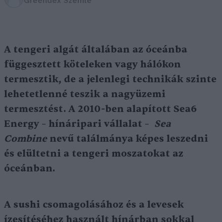
Greendex Szemle
A tengeri algát általában az óceánba
függesztett köteleken vagy hálókon
termesztik, de a jelenlegi technikák szinte
lehetetlenné teszik a nagyüzemi
termesztést. A 2010-ben alapított Sea6
Energy – hínáripari vállalat –
Sea
Combine
nevű találmánya képes leszedni
és elültetni a tengeri moszatokat az
óceánban.
A sushi csomagolásához és a levesek
ízesítéséhez használt hínárban sokkal