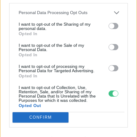
third parties.
Personal Data Processing Opt Outs
I want to opt-out of the Sharing of my
personal data.
Opted In
I want to opt-out of the Sale of my
A gyomok rendkívül sokoldalúak, mind életmódjukban, mind
Personal Data.
felhasználhatóságukban. Ráadásul a kertedet is támogathatják!
Opted In
I want to opt-out of processing my
Personal Data for Targeted Advertising.
Születésnapi programokkal várja a
Opted In
hétvégén a közönséget a 160 éves
I want to opt-out of Collection, Use,
Fővárosi Állatkert
Retention, Sale, and/or Sharing of my
Personal Data that Is Unrelated with the
Purposes for which it was collected.
ÉLŐ BOLYGÓNK
Opted Out
CONFIRM
Szedd magad őszibarack: itt vannak
a legjobb lelőhelyek!