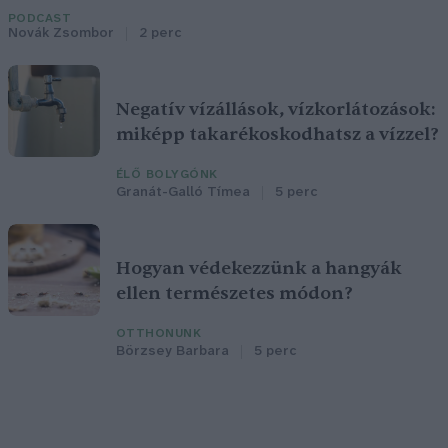
PODCAST
Novák Zsombor
2 perc
Negatív vízállások, vízkorlátozások:
miképp takarékoskodhatsz a vízzel?
ÉLŐ BOLYGÓNK
Granát-Galló Tímea
5 perc
Hogyan védekezzünk a hangyák
ellen természetes módon?
OTTHONUNK
Börzsey Barbara
5 perc