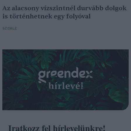
Az alacsony vízszintnél durvább dolgok
is történhetnek egy folyóval
SZEMLE
Iratkozz fel hírlevelünkre!