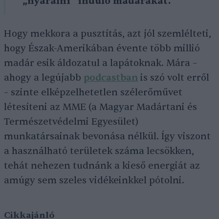
„nyaralni” induló madarakat.
Hogy mekkora a pusztítás, azt jól szemlélteti,
hogy Észak-Amerikában évente több millió
madár esik áldozatul a lapátoknak. Mára –
ahogy a legújabb
podcastban
is szó volt erről
– szinte elképzelhetetlen szélerőművet
létesíteni az MME (a Magyar Madártani és
Természetvédelmi Egyesület)
munkatársainak bevonása nélkül. Így viszont
a használható területek száma lecsökken,
tehát nehezen tudnánk a kieső energiát az
amúgy sem szeles vidékeinkkel pótolni.
Cikkajánló