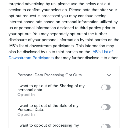
targeted advertising by us, please use the below opt-out
section to confirm your selection. Please note that after your
opt-out request is processed you may continue seeing
interest-based ads based on personal information utilized by
Magyarország tele van gyönyörű növényekkel, így arborétumokkal
us or personal information disclosed to third parties prior to
your opt-out. You may separately opt-out of the further
is. A jó idő beköszöntével érdemes minél többet felkeresni.
disclosure of your personal information by third parties on the
IAB’s list of downstream participants. This information may
also be disclosed by us to third parties on the
IAB’s List of
Születésnapi programokkal várja a
Downstream Participants
that may further disclose it to other
hétvégén a közönséget a 160 éves
third parties.
Fővárosi Állatkert
Personal Data Processing Opt Outs
ÉLŐ BOLYGÓNK
I want to opt-out of the Sharing of my
personal data.
Szedd magad őszibarack: itt vannak
Opted In
a legjobb lelőhelyek!
I want to opt-out of the Sale of my
Personal Data.
SZEMLE
Opted In
I want to opt-out of processing my