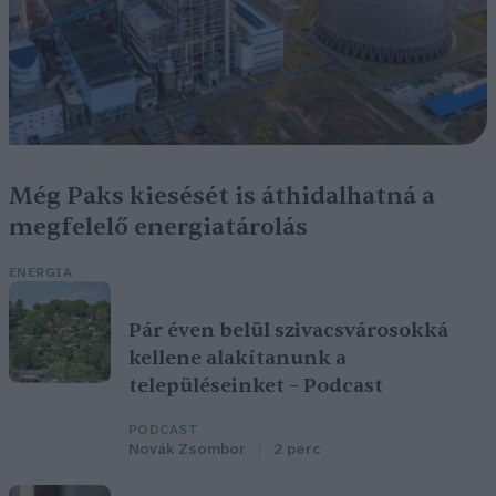
Még Paks kiesését is áthidalhatná a
megfelelő energiatárolás
ENERGIA
Pár éven belül szivacsvárosokká
kellene alakítanunk a
településeinket – Podcast
PODCAST
Novák Zsombor
2 perc