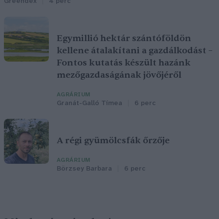
Greendex
4 perc
Egymillió hektár szántóföldön
kellene átalakítani a gazdálkodást –
Fontos kutatás készült hazánk
mezőgazdaságának jövőjéről
AGRÁRIUM
Granát-Galló Tímea
6 perc
A régi gyümölcsfák őrzője
AGRÁRIUM
Börzsey Barbara
6 perc