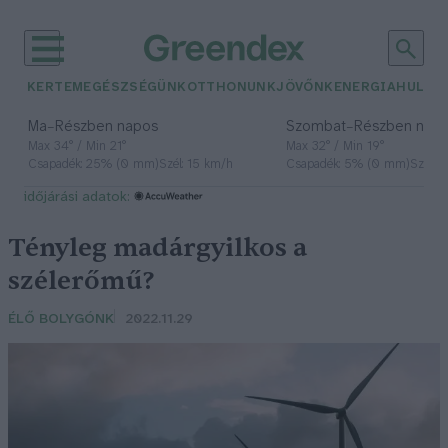
KERTEM
EGÉSZSÉGÜNK
OTTHONUNK
JÖVŐNK
ENERGIA
HULLA
–
–
Ma
Részben napos
Szombat
Részben nap
Max 34° / Min 21°
Max 32° / Min 19°
Csapadék: 25% (0 mm)
Szél: 15 km/h
Csapadék: 5% (0 mm)
Szél: 
időjárási adatok:
Tényleg madárgyilkos a
szélerőmű?
ÉLŐ BOLYGÓNK
2022.11.29