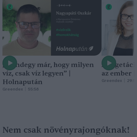
„Mindegy már, hogy milyen
A vegetáci
víz, csak víz legyen” |
az ember 
Holnapután
Greendex
29:5
Greendex
55:58
Nem csak növényrajongóknak!