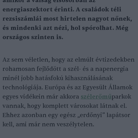
amikor a válság elsősorban az
energiaszektort érinti. A családok téli
rezsiszámlái most hirtelen nagyot
nőnek,
és mindenki azt nézi, hol spórolhat. Még
országos szinten is.
Az sem véletlen, hogy az elmúlt évtizedekben
rohamosan fejlődött a szél- és a napenergia
minél jobb hatásfokú kihasználásának
technológiája. Európa és az Egyesült Államok
egyes vidékein már akkora
szélerőmű
parkok
vannak, hogy komplett városokat látnak el.
Ehhez azonban egy egész „erdőnyi” lapátsor
kell, ami már nem veszélytelen.