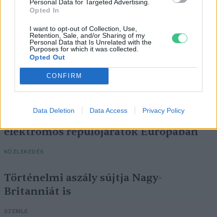
Personal Data for Targeted Advertising.
Opted In
I want to opt-out of Collection, Use,
Retention, Sale, and/or Sharing of my
Personal Data that Is Unrelated with the
Purposes for which it was collected.
Opted Out
CONFIRM
Data Deletion
Data Access
Privacy Policy
Négy éven belül valósággá válhatnak az
elektromos repülőjáratok Európában
KÖZLEKEDÉS
Történelmi aszály sújtja Nagy-
Britanniát is
SZEMLE