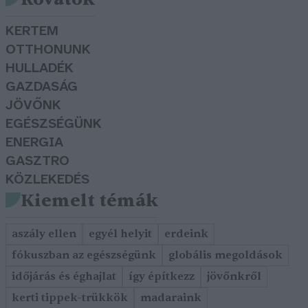
KERTEM
OTTHONUNK
HULLADÉK
GAZDASÁG
JÖVŐNK
EGÉSZSÉGÜNK
ENERGIA
GASZTRO
KÖZLEKEDÉS
Kiemelt témák
aszály ellen
egyél helyit
erdeink
fókuszban az egészségünk
globális megoldások
időjárás és éghajlat
így építkezz
jövőnkről
kerti tippek-trükkök
madaraink