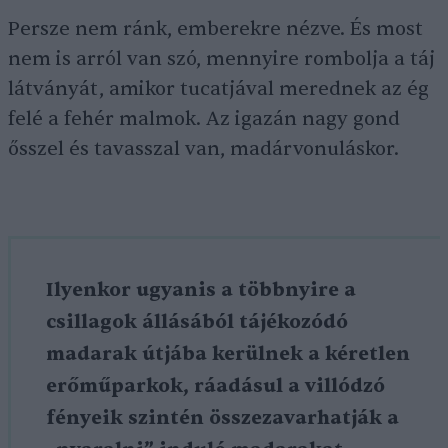
Persze nem ránk, emberekre nézve. És most
nem is arról van szó, mennyire rombolja a táj
látványát, amikor tucatjával merednek az ég
felé a fehér malmok. Az igazán nagy gond
ősszel és tavasszal van, madárvonuláskor.
Ilyenkor ugyanis a többnyire a
csillagok állásából tájékozódó
madarak útjába kerülnek a kéretlen
erőműparkok, ráadásul a villódzó
fényeik szintén összezavarhatják a