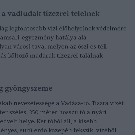
l a vadludak tízezrei telelnek
ilág legfontosabb vízi élőhelyeinek védelmére
 Ramsari-egyezmény hatálya alá
yan városi tava, melyen az őszi és téli
s költöző madarak tízezrei találnak
ség gyöngyszeme
kab nevezetessége a Vadása-tó. Tiszta vizét
ter széles, 350 méter hosszú tó a nyári
velt helye. Két tóból áll, a kisebb
gényes, sűrű erdő közepén fekszik, vízéből