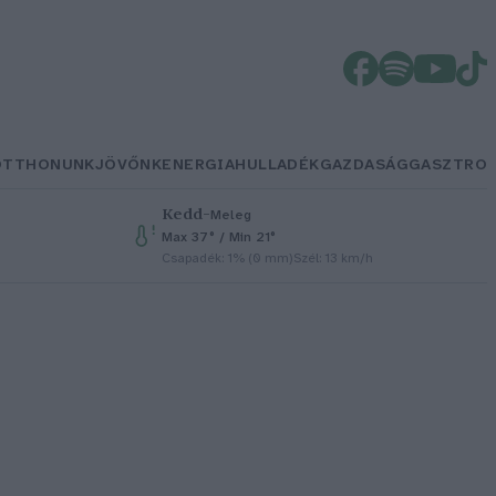
OTTHONUNK
JÖVŐNK
ENERGIA
HULLADÉK
GAZDASÁG
GASZTRO
Kedd
–
Meleg
Max 37° / Min 21°
Csapadék: 1% (0 mm)
Szél: 13 km/h