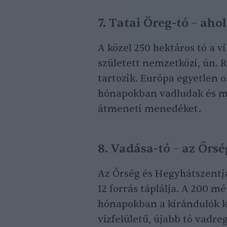
7. Tatai Öreg-tó – aho
A közel 250 hektáros tó a v
született nemzetközi, ún.
tartozik. Európa egyetlen ol
hónapokban vadludak és má
átmeneti menedéket.
8. Vadása-tó – az Őr
Az Őrség és Hegyhátszentja
12 forrás táplálja. A 200 mé
hónapokban a kirándulók ked
vízfelületű, újabb tó vadre