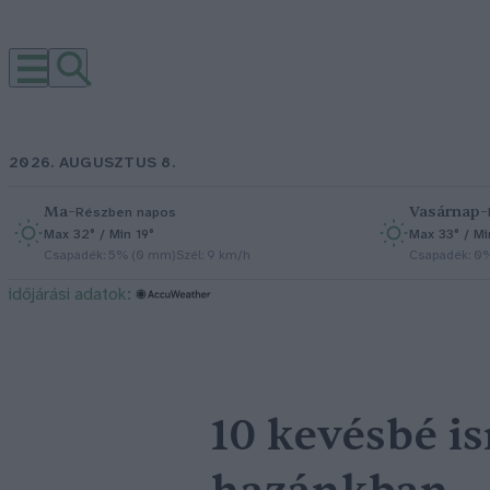
2026. AUGUSZTUS 8.
Ma
–
Vasárnap
–
Részben napos
Max 32° / Min 19°
Max 33° / Mi
Csapadék: 5% (0 mm)
Szél: 9 km/h
Csapadék: 0
időjárási adatok:
10 kevésbé i