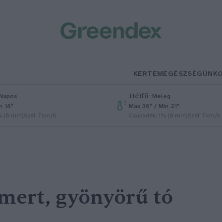
KERTEM
EGÉSZSÉGÜNK
Hétfő
–
Napos
Meleg
n 18°
Max 36° / Min 21°
% (0 mm)
Szél: 7 km/h
Csapadék: 1% (0 mm)
Szél: 7 km/h
smert, gyönyörű tó