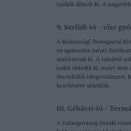
tuskók állnak ki. A nagyobb
9. Szelidi-tó – vize g
A kiskunsági Dunapataj köze
nyugalomba jutott futóhom
alakítottak ki. A talajból
jodid oldódik ki, ezért már
Ma inkább idegrendszeri, 
kezelésére ajánlják.
10. Gébárti-tó – Term
A Zalaegerszeg északi részé