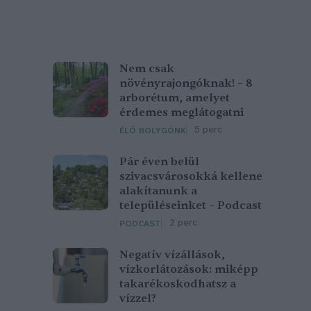
Nem csak
növényrajongóknak! – 8
arborétum, amelyet
érdemes meglátogatni
5 perc
ÉLŐ BOLYGÓNK
Pár éven belül
szivacsvárosokká kellene
alakítanunk a
településeinket – Podcast
2 perc
PODCAST
Negatív vízállások,
vízkorlátozások: miképp
takarékoskodhatsz a
vízzel?