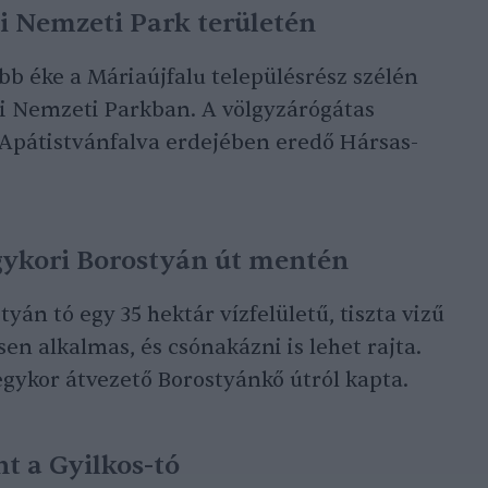
égi Nemzeti Park területén
bb éke a Máriaújfalu településrész szélén
gi Nemzeti Parkban. A völgyzárógátas
 Apátistvánfalva erdejében eredő Hársas-
egykori Borostyán út mentén
yán tó egy 35 hektár vízfelületű, tiszta vizű
sen alkalmas, és csónakázni is lehet rajta.
egykor átvezető Borostyánkő útról kapta.
nt a Gyilkos-tó