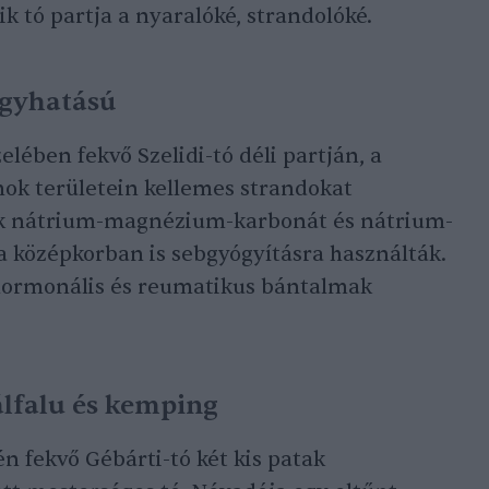
ik tó partja a nyaralóké, strandolóké.
yógyhatású
lében fekvő Szelidi-tó déli partján, a
ok területein kellemes strandokat
 sok nátrium-magnézium-karbonát és nátrium-
 a középkorban is sebgyógyításra használták.
hormonális és reumatikus bántalmak
álfalu és kemping
n fekvő Gébárti-tó két kis patak