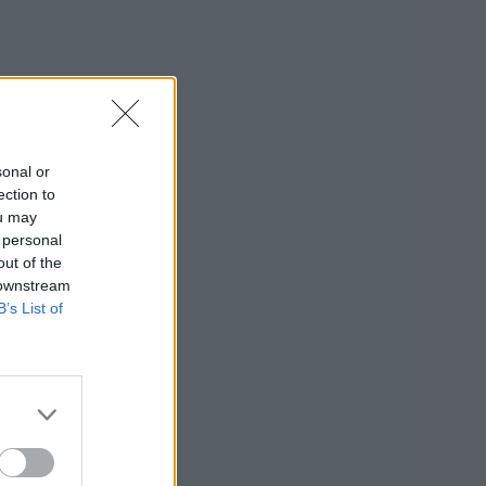
sonal or
ection to
ou may
 personal
out of the
 downstream
B’s List of