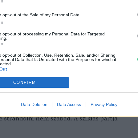
In
zabb mesterséges tava, 8 km hosszú, 26 km
duzzasztották fel egy völgyzáró gáttal a
o opt-out of the Sale of my Personal Data.
In
esedai-parkerdő arborétuma félszigetként
 tóba, egy száz méteres fahíd vezet be
to opt-out of processing my Personal Data for Targeted
ing.
rosligeti Malom-tó körül pedig egy
In
lálható.
o opt-out of Collection, Use, Retention, Sale, and/or Sharing
ersonal Data that Is Unrelated with the Purposes for which it
lected.
Out
a magyar „Kék lagúna”
CONFIRM
ávolságra, Tarcal mellett igazi kis
rkizkék színű Tarcali-tó egy bányató a Nagy-
Data Deletion
Data Access
Privacy Policy
nagyon tiszta, nyáron láblógatáshoz
e strandolni nem szabad. A sziklás partja