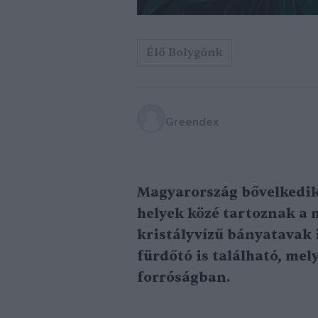
Élő Bolygónk
Greendex
Magyarország bővelkedik
helyek közé tartoznak a m
kristályvízű bányatavak
fürdőtó is található, mel
forróságban.