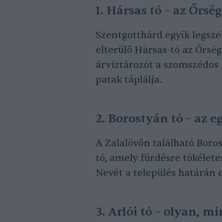
1. Hársas tó – az Őrs
Szentgotthárd egyik legsze
elterülő Hársas-tó az Őrsé
árvíztározót a szomszédos
patak táplálja.
2. Borostyán tó – az 
A Zalalövőn található Borost
tó, amely fürdésre tökélete
Nevét a település határán 
3. Arlói tó – olyan, mi