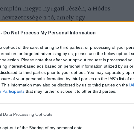
Zemplén megye nyugati részén, a Hódos-
ő nevezetessége a tó, amely egy
ezett, s amely igen ritka
 -
Do Not Process My Personal Information
n két ilyen tó van: az arlói és az erdélyi
to opt-out of the sale, sharing to third parties, or processing of your per
formation for targeted advertising by us, please use the below opt-out s
r selection. Please note that after your opt-out request is processed y
zó – a Bakony lábánál
eing interest-based ads based on personal information utilized by us or
disclosed to third parties prior to your opt-out. You may separately opt-
losure of your personal information by third parties on the IAB’s list of
lés a Bakony lábánál, 10 km-re Pápától. Az
. This information may also be disclosed by us to third parties on the
IA
tt 34 hektáros víztározótó vize gyorsan
Participants
that may further disclose it to other third parties.
sz beköszöntéig is kellemes meleg marad.
l Data Processing Opt Outs
rű arborétum a tó közepén
o opt-out of the Sharing of my personal data.