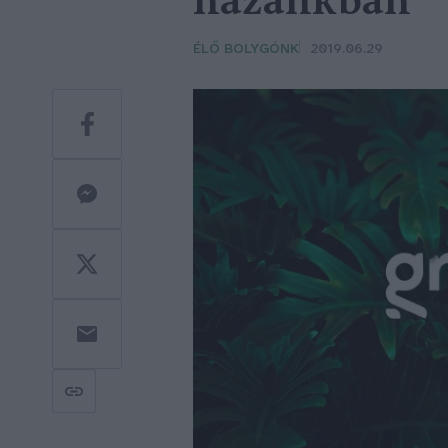
hazánkban
ÉLŐ BOLYGÓNK
2019.06.29