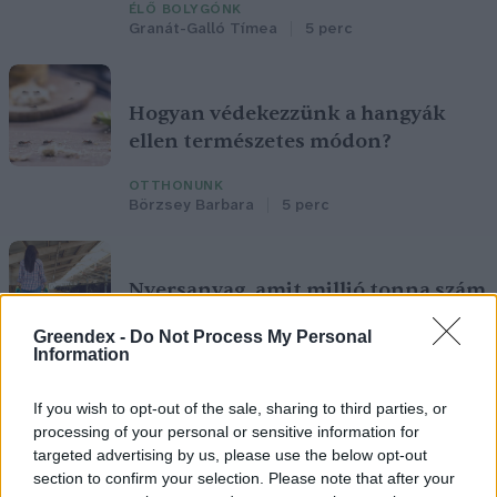
ÉLŐ BOLYGÓNK
Granát-Galló Tímea
5 perc
Hogyan védekezzünk a hangyák
ellen természetes módon?
OTTHONUNK
Börzsey Barbara
5 perc
Nyersanyag, amit millió tonna szám
pazarolunk el, holott több fronton
Greendex -
Do Not Process My Personal
is segíteni az élelmiszertermelést
Information
AGRÁRIUM
If you wish to opt-out of the sale, sharing to third parties, or
Greendex
4 perc
processing of your personal or sensitive information for
targeted advertising by us, please use the below opt-out
section to confirm your selection. Please note that after your