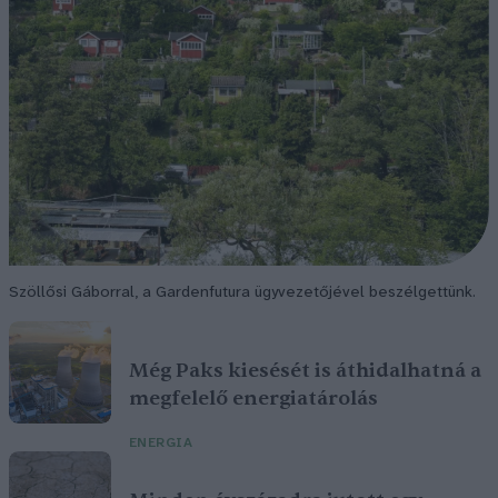
Szöllősi Gáborral, a Gardenfutura ügyvezetőjével beszélgettünk.
Még Paks kiesését is áthidalhatná a
megfelelő energiatárolás
ENERGIA