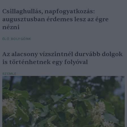
Csillaghullás, napfogyatkozás:
augusztusban érdemes lesz az égre
nézni
ÉLŐ BOLYGÓNK
Az alacsony vízszintnél durvább dolgok
is történhetnek egy folyóval
SZEMLE