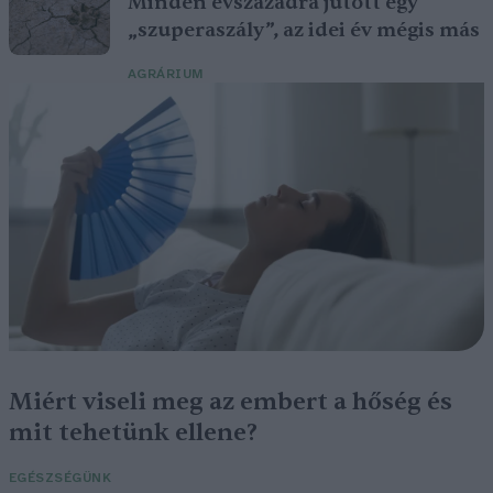
Minden évszázadra jutott egy
„szuperaszály”, az idei év mégis más
AGRÁRIUM
Miért viseli meg az embert a hőség és
mit tehetünk ellene?
EGÉSZSÉGÜNK