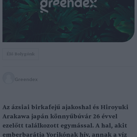
Élő Bolygónk
Greendex
Az ázsiai birkafejű ajakoshal és Hiroyuki
Arakawa japán könnyűbúvár 26 évvel
ezelőtt találkozott egymással. A hal, akit
emberbarátja Yorikónak hív, annak a víz