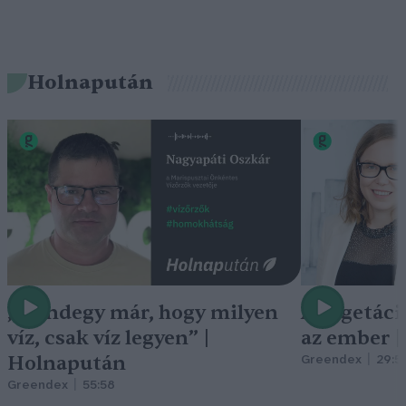
Holnapután
„Mindegy már, hogy milyen
A vegetáci
víz, csak víz legyen” |
az ember 
Holnapután
Greendex
29:5
Greendex
55:58