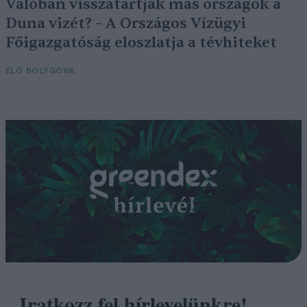
Valóban visszatartják más országok a
Duna vizét? – A Országos Vízügyi
Főigazgatóság eloszlatja a tévhiteket
ÉLŐ BOLYGÓNK
Iratkozz fel hírlevelünkre!