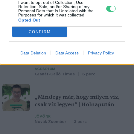
I want to opt-out of Collection, Use,
Retention, Sale, and/or Sharing of my
AGRÁRIUM
Personal Data that Is Unrelated with the
Börzsey Barbara
6 perc
Purposes for which it was collected.
Opted Out
CONFIRM
Egymillió hektár szántóföldön
kellene átalakítani a gazdálkodást –
Fontos kutatás készült hazánk
Data Deletion
Data Access
Privacy Policy
mezőgazdaságának jövőjéről
AGRÁRIUM
Granát-Galló Tímea
6 perc
„Mindegy már, hogy milyen víz,
csak víz legyen” | Holnapután
JÖVŐNK
Novák Zsombor
3 perc