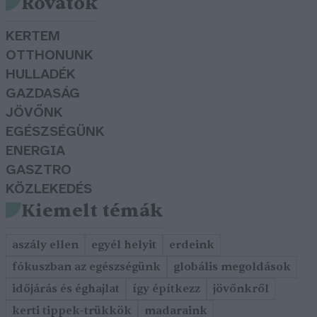
Rovatok
KERTEM
OTTHONUNK
HULLADÉK
GAZDASÁG
JÖVŐNK
EGÉSZSÉGÜNK
ENERGIA
GASZTRO
KÖZLEKEDÉS
Kiemelt témák
aszály ellen
egyél helyit
erdeink
fókuszban az egészségünk
globális megoldások
időjárás és éghajlat
így építkezz
jövőnkről
kerti tippek-trükkök
madaraink