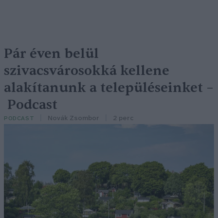
Pár éven belül
szivacsvárosokká kellene
alakítanunk a településeinket –
Podcast
Novák Zsombor
2 perc
PODCAST