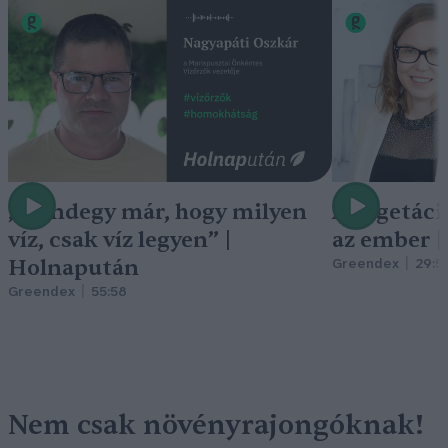
„Mindegy már, hogy milyen
A vegetáci
víz, csak víz legyen” |
az ember 
Holnapután
Greendex
29:5
Greendex
55:58
Nem csak növényrajongóknak!