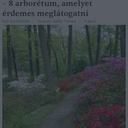
– 8 arborétum, amelyet
érdemes meglátogatni
Granát-Galló Tímea
5 perc
ÉLŐ BOLYGÓNK