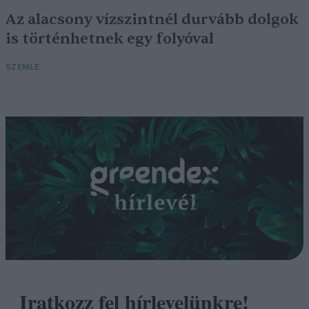
Az alacsony vízszintnél durvább dolgok
is történhetnek egy folyóval
SZEMLE
Iratkozz fel hírlevelünkre!