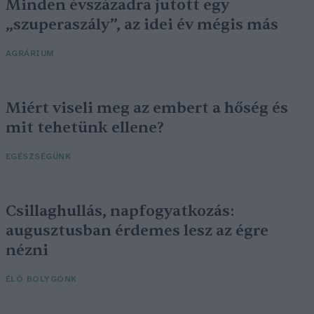
Minden évszázadra jutott egy
„szuperaszály”, az idei év mégis más
AGRÁRIUM
Miért viseli meg az embert a hőség és
mit tehetünk ellene?
EGÉSZSÉGÜNK
Csillaghullás, napfogyatkozás:
augusztusban érdemes lesz az égre
nézni
ÉLŐ BOLYGÓNK