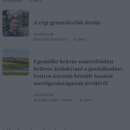
Greendex
4 perc
A régi gyümölcsfák őrzője
AGRÁRIUM
Börzsey Barbara
6 perc
Egymillió hektár szántóföldön
kellene átalakítani a gazdálkodást –
Fontos kutatás készült hazánk
mezőgazdaságának jövőjéről
AGRÁRIUM
Granát-Galló Tímea
6 perc