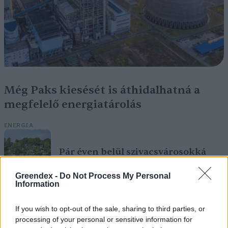
Még Paks kiesését is áthidalhatná a
megfelelő energiatárolás
ENERGIA
Pár éven belül szivacsvárosokká
kellene alakítanunk a
Greendex -
Do Not Process My Personal
településeinket – Podcast
Information
PODCAST
Novák Zsombor
2 perc
If you wish to opt-out of the sale, sharing to third parties, or
processing of your personal or sensitive information for