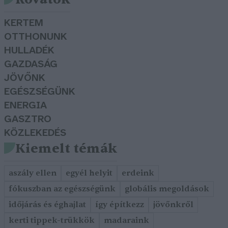
KERTEM
OTTHONUNK
HULLADÉK
GAZDASÁG
JÖVŐNK
EGÉSZSÉGÜNK
ENERGIA
GASZTRO
KÖZLEKEDÉS
Kiemelt témák
aszály ellen
egyél helyit
erdeink
fókuszban az egészségünk
globális megoldások
időjárás és éghajlat
így építkezz
jövőnkről
kerti tippek-trükkök
madaraink