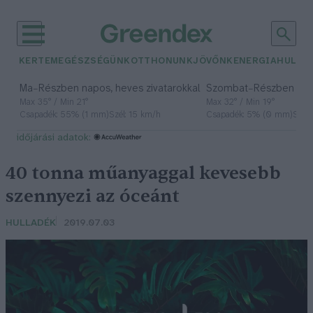
KERTEM
EGÉSZSÉGÜNK
OTTHONUNK
JÖVŐNK
ENERGIA
HULLA
–
–
Ma
Részben napos, heves zivatarokkal
Szombat
Részben na
Max 35° / Min 21°
Max 32° / Min 19°
Csapadék: 55% (1 mm)
Szél: 15 km/h
Csapadék: 5% (0 mm)
Szél:
időjárási adatok:
40 tonna műanyaggal kevesebb
szennyezi az óceánt
HULLADÉK
2019.07.03