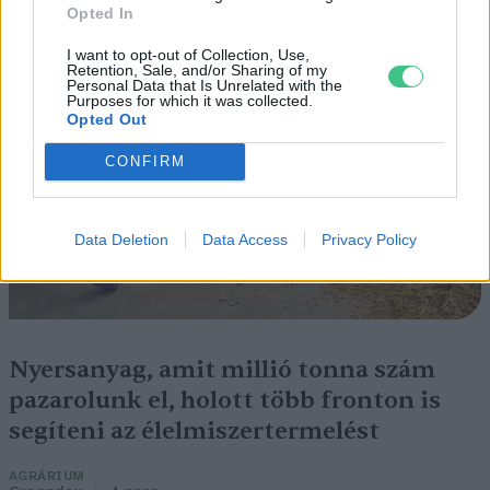
Opted In
I want to opt-out of Collection, Use,
Retention, Sale, and/or Sharing of my
Personal Data that Is Unrelated with the
Purposes for which it was collected.
Opted Out
CONFIRM
Data Deletion
Data Access
Privacy Policy
Nyersanyag, amit millió tonna szám
pazarolunk el, holott több fronton is
segíteni az élelmiszertermelést
AGRÁRIUM