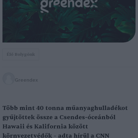
Élő Bolygónk
Greendex
Több mint 40 tonna műanyaghulladékot
gyűjtöttek össze a Csendes-óceánból
Hawaii és Kalifornia között
környezetvédők – adta hírül a CNN