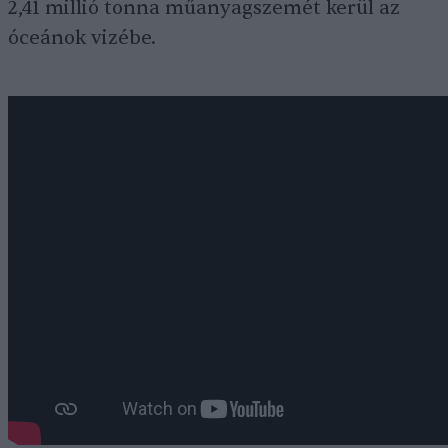
2,41 millió tonna műanyagszemét kerül az
óceánok vizébe.