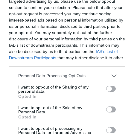
targeted advertising by us, please use the below opt-out
section to confirm your selection. Please note that after your
Negatív vízállások, vízkorlátozások:
opt-out request is processed you may continue seeing
miképp takarékoskodhatsz a vízzel?
interest-based ads based on personal information utilized by
us or personal information disclosed to third parties prior to
ÉLŐ BOLYGÓNK
your opt-out. You may separately opt-out of the further
Granát-Galló Tímea
5 perc
disclosure of your personal information by third parties on the
IAB’s list of downstream participants. This information may
also be disclosed by us to third parties on the
IAB’s List of
Hogyan védekezzünk a hangyák
Downstream Participants
that may further disclose it to other
third parties.
ellen természetes módon?
Personal Data Processing Opt Outs
OTTHONUNK
Börzsey Barbara
5 perc
I want to opt-out of the Sharing of my
personal data.
Opted In
I want to opt-out of the Sale of my
Personal Data.
Opted In
I want to opt-out of processing my
Personal Data for Targeted Advertising.