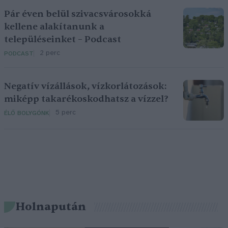
Pár éven belül szivacsvárosokká
kellene alakítanunk a
településeinket – Podcast
2 perc
PODCAST
Negatív vízállások, vízkorlátozások:
miképp takarékoskodhatsz a vízzel?
5 perc
ÉLŐ BOLYGÓNK
Holnapután