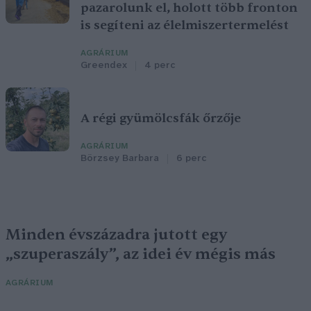
pazarolunk el, holott több fronton
is segíteni az élelmiszertermelést
AGRÁRIUM
Greendex
4 perc
A régi gyümölcsfák őrzője
AGRÁRIUM
Börzsey Barbara
6 perc
Minden évszázadra jutott egy
„szuperaszály”, az idei év mégis más
AGRÁRIUM