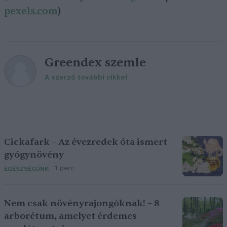
pexels.com
)
Greendex szemle
A szerző további cikkei
Cickafark – Az évezredek óta ismert
gyógynövény
1 perc
EGÉSZSÉGÜNK
Nem csak növényrajongóknak! – 8
arborétum, amelyet érdemes