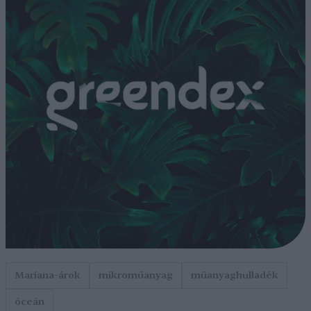
Mariana-árok
mikroműanyag
műanyaghulladék
óceán