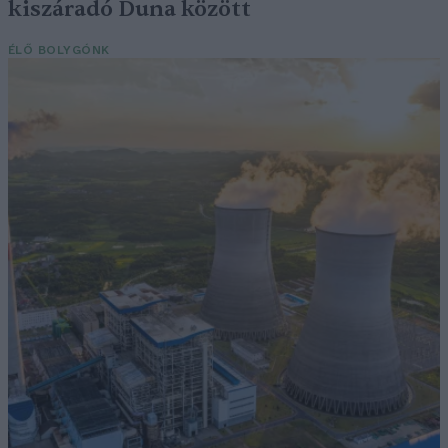
kiszáradó Duna között
ÉLŐ BOLYGÓNK