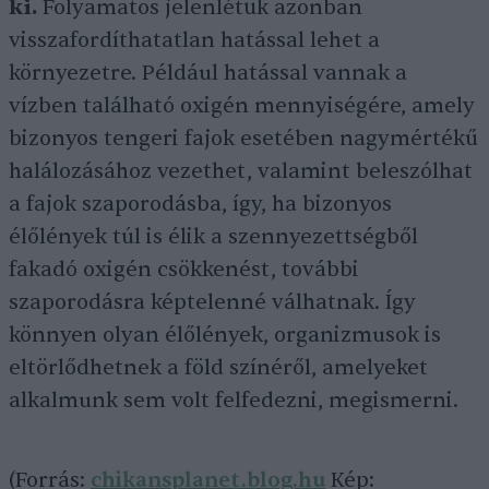
ki.
Folyamatos jelenlétük azonban
visszafordíthatatlan hatással lehet a
környezetre. Például hatással vannak a
vízben található oxigén mennyiségére, amely
bizonyos tengeri fajok esetében nagymértékű
halálozásához vezethet, valamint beleszólhat
a fajok szaporodásba, így, ha bizonyos
élőlények túl is élik a szennyezettségből
fakadó oxigén csökkenést, további
szaporodásra képtelenné válhatnak. Így
könnyen olyan élőlények, organizmusok is
eltörlődhetnek a föld színéről, amelyeket
alkalmunk sem volt felfedezni, megismerni.
(Forrás:
chikansplanet.blog.hu
Kép: