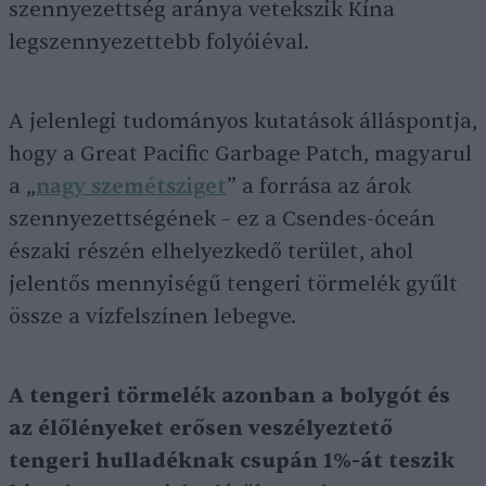
szennyezettség aránya vetekszik Kína
legszennyezettebb folyóiéval.
A jelenlegi tudományos kutatások álláspontja,
hogy a Great Pacific Garbage Patch, magyarul
a „
nagy szemétsziget
” a forrása az árok
szennyezettségének – ez a Csendes-óceán
északi részén elhelyezkedő terület, ahol
jelentős mennyiségű tengeri törmelék gyűlt
össze a vízfelszínen lebegve.
A tengeri törmelék azonban a bolygót és
az élőlényeket erősen veszélyeztető
tengeri hulladéknak csupán 1%-át teszik