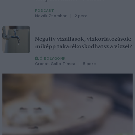
PODCAST
Novák Zsombor
2 perc
Negatív vízállások, vízkorlátozások:
miképp takarékoskodhatsz a vízzel?
ÉLŐ BOLYGÓNK
Granát-Galló Tímea
5 perc