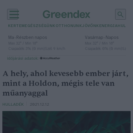
KERTEM
EGÉSZSÉGÜNK
OTTHONUNK
JÖVŐNK
ENERGIA
HULLA
–
–
Ma
Részben napos
Vasárnap
Napos
Max 32° / Min 18°
Max 32° / Min 18°
Csapadék: 3% (0 mm)
Szél: 9 km/h
Csapadék: 0% (0 mm)
Szél: 
időjárási adatok:
A hely, ahol kevesebb ember járt,
mint a Holdon, mégis tele van
műanyaggal
HULLADÉK
2021.12.12