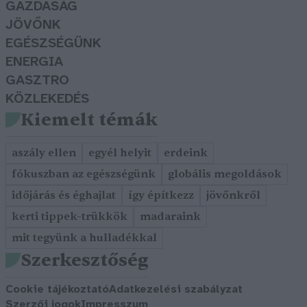
GAZDASÁG
JÖVŐNK
EGÉSZSÉGÜNK
ENERGIA
GASZTRO
KÖZLEKEDÉS
Kiemelt témák
aszály ellen
egyél helyit
erdeink
fókuszban az egészségünk
globális megoldások
időjárás és éghajlat
így építkezz
jövőnkről
kerti tippek-trükkök
madaraink
mit tegyünk a hulladékkal
Szerkesztőség
Cookie tájékoztató
Adatkezelési szabályzat
Szerzői jogok
Impresszum