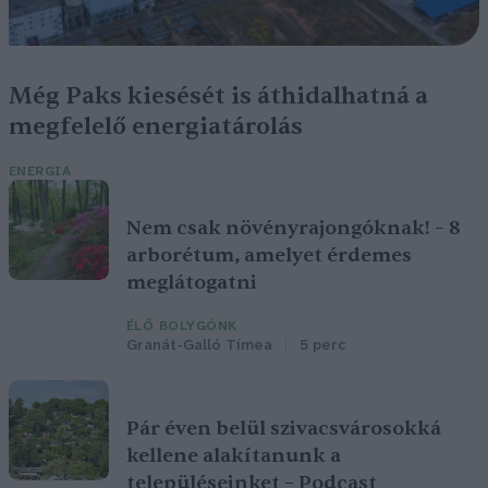
Még Paks kiesését is áthidalhatná a
megfelelő energiatárolás
ENERGIA
Nem csak növényrajongóknak! – 8
arborétum, amelyet érdemes
meglátogatni
ÉLŐ BOLYGÓNK
Granát-Galló Tímea
5 perc
Pár éven belül szivacsvárosokká
kellene alakítanunk a
településeinket – Podcast