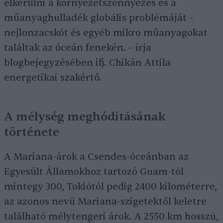
elkerülni a környezetszennyezés és a
műanyaghulladék globális problémáját –
nejlonzacskót és egyéb mikro műanyagokat
találtak az óceán fenekén. – írja
blogbejegyzésében ifj. Chikán Attila
energetikai szakértő.
A mélység meghódításának
története
A Mariana-árok a Csendes-óceánban az
Egyesült Államokhoz tartozó Guam-tól
mintegy 300, Tokiótól pedig 2400 kilométerre,
az azonos nevű Mariana-szigetektől keletre
található mélytengeri árok. A 2550 km hosszú,