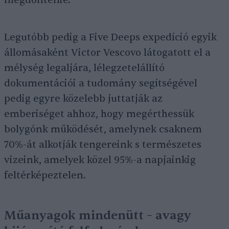
megdöntenie.
Legutóbb pedig a Five Deeps expedíció egyik
állomásaként Victor Vescovo látogatott el a
mélység legaljára, lélegzetelállító
dokumentációi a tudomány segítségével
pedig egyre közelebb juttatják az
emberiséget ahhoz, hogy megérthessük
bolygónk működését, amelynek csaknem
70%-át alkotják tengereink s természetes
vizeink, amelyek közel 95%-a napjainkig
feltérképeztelen.
Műanyagok mindenütt – avagy