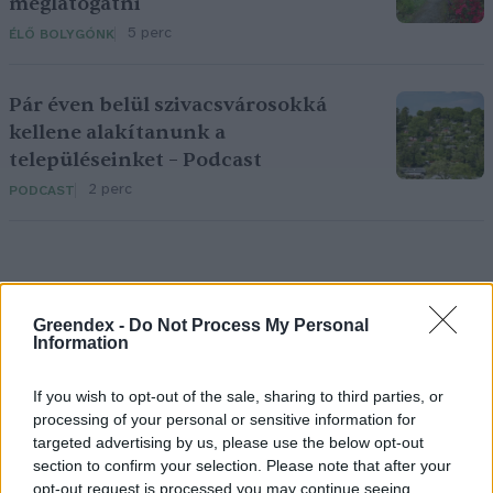
meglátogatni
5 perc
ÉLŐ BOLYGÓNK
Pár éven belül szivacsvárosokká
kellene alakítanunk a
településeinket – Podcast
2 perc
PODCAST
Greendex -
Do Not Process My Personal
Information
Holnapután
If you wish to opt-out of the sale, sharing to third parties, or
processing of your personal or sensitive information for
targeted advertising by us, please use the below opt-out
section to confirm your selection. Please note that after your
opt-out request is processed you may continue seeing