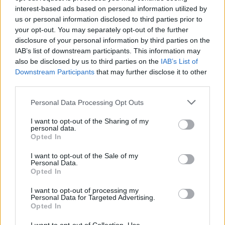
interest-based ads based on personal information utilized by
us or personal information disclosed to third parties prior to
your opt-out. You may separately opt-out of the further
disclosure of your personal information by third parties on the
IAB’s list of downstream participants. This information may
also be disclosed by us to third parties on the
IAB’s List of
Downstream Participants
that may further disclose it to other
„Mindegy már, hogy milyen
A vegetáci
third parties.
víz, csak víz legyen” |
az ember 
Personal Data Processing Opt Outs
Holnapután
Greendex
29:5
Greendex
55:58
I want to opt-out of the Sharing of my
personal data.
Opted In
I want to opt-out of the Sale of my
Personal Data.
Opted In
Cickafark – Az évezredek óta
I want to opt-out of processing my
Personal Data for Targeted Advertising.
ismert gyógynövény
Opted In
Börzsey Barbara
1 perc
EGÉSZSÉGÜNK