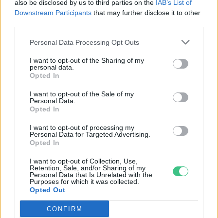
also be disclosed by us to third parties on the
IAB’s List of
Downstream Participants
that may further disclose it to other
third parties.
Personal Data Processing Opt Outs
A tejtermékekben is ott a
I want to opt-out of the Sharing of my
mikroműanyag
personal data.
Opted In
Greendex Szemle
I want to opt-out of the Sale of my
Personal Data.
Opted In
Riasztó mennyiségű
I want to opt-out of processing my
Personal Data for Targeted Advertising.
mikroműanyag van a levegőben
Opted In
Greendex Szemle
I want to opt-out of Collection, Use,
Retention, Sale, and/or Sharing of my
Personal Data that Is Unrelated with the
Purposes for which it was collected.
Opted Out
Ez elúszott! – Nincs több halacskás
CONFIRM
műanyag Ausztráliában