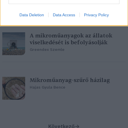
Greendex Szemle
Data Deletion
Data Access
Privacy Policy
A mikroműanyagok az állatok
viselkedését is befolyásolják
Greendex Szemle
Mikroműanyag-szűrő házilag
Hajas Gyula Bence
Következő
→