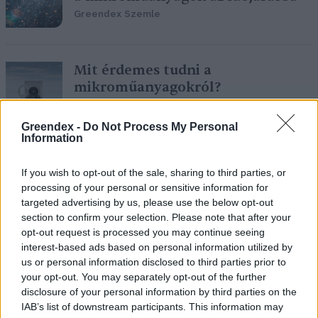
Greendex Szemle
Mit érdemes tudni a
mikroműanyagokról?
Greendex Szemle
Greendex -
Do Not Process My Personal
Information
Mikroműanyag a teánkban:
If you wish to opt-out of the sale, sharing to third parties, or
Hogyan kerül bele, és hogy
processing of your personal or sensitive information for
kerüljük el?
targeted advertising by us, please use the below opt-out
Greendex
section to confirm your selection. Please note that after your
opt-out request is processed you may continue seeing
interest-based ads based on personal information utilized by
us or personal information disclosed to third parties prior to
your opt-out. You may separately opt-out of the further
Több a mikroműanyag az erdőben,
disclosure of your personal information by third parties on the
mint a belvárosban
IAB’s list of downstream participants. This information may
Greendex Szemle