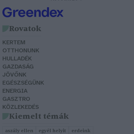
Rovatok
KERTEM
OTTHONUNK
HULLADÉK
GAZDASÁG
JÖVŐNK
EGÉSZSÉGÜNK
ENERGIA
GASZTRO
KÖZLEKEDÉS
Kiemelt témák
aszály ellen
egyél helyit
erdeink