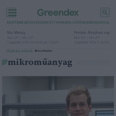
KERTEM
EGÉSZSÉGÜNK
OTTHONUNK
JÖVŐNK
ENERGIA
HULLA
–
–
Ma
Meleg
Péntek
Részben napos, 
Max 39° / Min 25°
Max 34° / Min 21°
Csapadék: 25% (0 mm)
Szél: 7 km/h
Csapadék: 55% (1 mm)
Szél: 
időjárási adatok:
mikroműanyag