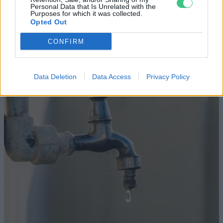
Negatív vízállások,
Personal Data that Is Unrelated with the
Purposes for which it was collected.
vízkorlátozások: miképp
Opted Out
takarékoskodhatsz a vízzel?
CONFIRM
Granát-Galló Tímea
5 perc
ÉLŐ BOLYGÓNK
Data Deletion
Data Access
Privacy Policy