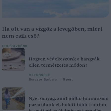
Ha ott van a vízgőz a levegőben, miért
nem esik eső?
ÉLŐ BOLYGÓNK
Hogyan védekezzünk a hangyák
ellen természetes módon?
OTTHONUNK
Börzsey Barbara
5 perc
Nyersanyag, amit millió tonna szám
pazarolunk el, holott több fronton
is segíteni az élelmiszertermelést