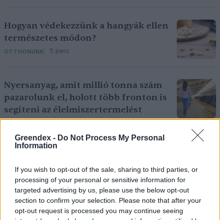
Hogyan védekezzünk a hangyák ellen
természetes módon?
5 perc
OTTHONUNK
Nyersanyag, amit millió tonna szám
pazarolunk el, holott több fronton is
segíteni az élelmiszertermelést
4 perc
AGRÁRIUM
Greendex -
Do Not Process My Personal
Information
If you wish to opt-out of the sale, sharing to third parties, or
processing of your personal or sensitive information for
targeted advertising by us, please use the below opt-out
section to confirm your selection. Please note that after your
Holnapután
opt-out request is processed you may continue seeing