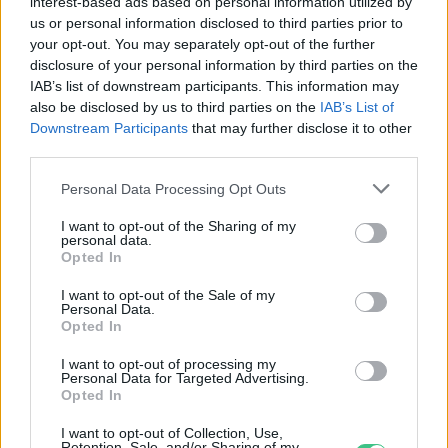
interest-based ads based on personal information utilized by
us or personal information disclosed to third parties prior to
your opt-out. You may separately opt-out of the further
disclosure of your personal information by third parties on the
IAB’s list of downstream participants. This information may
also be disclosed by us to third parties on the
IAB’s List of
Downstream Participants
that may further disclose it to other
third parties.
Personal Data Processing Opt Outs
I want to opt-out of the Sharing of my
„Mindegy már, hogy milyen
A vegetáci
personal data.
Opted In
víz, csak víz legyen” |
az ember 
Holnapután
Greendex
29:5
I want to opt-out of the Sale of my
Personal Data.
Greendex
55:58
Opted In
I want to opt-out of processing my
Personal Data for Targeted Advertising.
Opted In
I want to opt-out of Collection, Use,
Retention, Sale, and/or Sharing of my