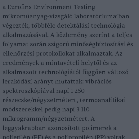
a Eurofins Environment Testing
mikroműanyag-vizsgáló laboratóriumaiban
végezték, többféle detektálási technológia
alkalmazásával. A közlemény szerint a teljes
folyamat során szigorú minőségbiztosítási és
ellenőrzési protokollokat alkalmaztak. Az
eredmények a mintavételi helytől és az
alkalmazott technológiától függően változó
lerakódási arányt mutattak: vibrációs
spektroszkópiával napi 1 250
részecske/négyzetmétert, termoanalitikai
módszerekkel pedig napi 3 110
mikrogramm/négyzetmétert. A
leggyakrabban azonosított polimerek a
polietilén (PE) és a polipropilén (PP) voltak,