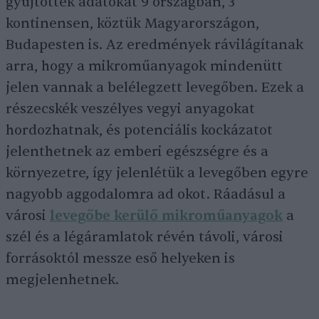
gyűjtöttek adatokat 9 országban, 3
kontinensen, köztük Magyarországon,
Budapesten is. Az eredmények rávilágítanak
arra, hogy a mikroműanyagok mindenütt
jelen vannak a belélegzett levegőben. Ezek a
részecskék veszélyes vegyi anyagokat
hordozhatnak, és potenciális kockázatot
jelenthetnek az emberi egészségre és a
környezetre, így jelenlétük a levegőben egyre
nagyobb aggodalomra ad okot. Ráadásul a
városi
levegőbe kerülő mikroműanyagok
a
szél és a légáramlatok révén távoli, városi
forrásoktól messze eső helyeken is
megjelenhetnek.