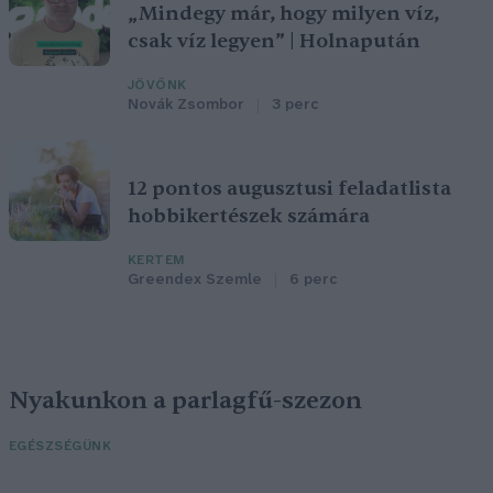
„Mindegy már, hogy milyen víz,
csak víz legyen” | Holnapután
JÖVŐNK
Novák Zsombor
3 perc
12 pontos augusztusi feladatlista
hobbikertészek számára
KERTEM
Greendex Szemle
6 perc
Nyakunkon a parlagfű-szezon
EGÉSZSÉGÜNK