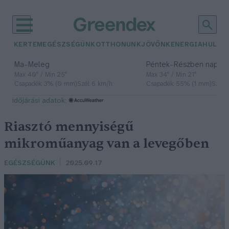
KERTEM
EGÉSZSÉGÜNK
OTTHONUNK
JÖVŐNK
ENERGIA
HULLA
–
–
Ma
Meleg
Péntek
Részben napos, 
Max 40° / Min 25°
Max 34° / Min 21°
Csapadék: 3% (0 mm)
Szél: 6 km/h
Csapadék: 55% (1 mm)
Szél: 
időjárási adatok:
Riasztó mennyiségű
mikroműanyag van a levegőben
EGÉSZSÉGÜNK
2025.09.17