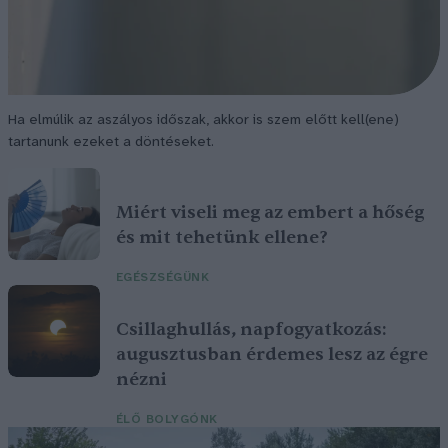
Ha elmúlik az aszályos időszak, akkor is szem előtt kell(ene)
tartanunk ezeket a döntéseket.
Miért viseli meg az embert a hőség
és mit tehetünk ellene?
EGÉSZSÉGÜNK
Csillaghullás, napfogyatkozás:
augusztusban érdemes lesz az égre
nézni
ÉLŐ BOLYGÓNK