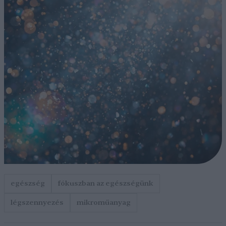
egészség
fókuszban az egészségünk
légszennyezés
mikroműanyag