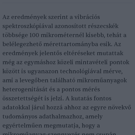
Az eredmények szerint a vibrációs
spektroszkópiával azonosított részecskék
többsége 100 mikrométernél kisebb, tehát a
belélegezhető mérettartományba esik. Az
eredmények jelentős eltéréseket mutattak
még az egymáshoz közeli mintavételi pontok
között is ugyanazon technológiával mérve,
ami a levegőben található mikroműanyagok
heterogenitását és a pontos mérés
összetettségét is jelzi. A kutatás fontos
adatokkal járul hozzá ahhoz az egyre növekvő
tudományos adathalmazhoz, amely
egyértelműen megmutatja, hogy a
mikroműanyag-szennyezés nem csupán