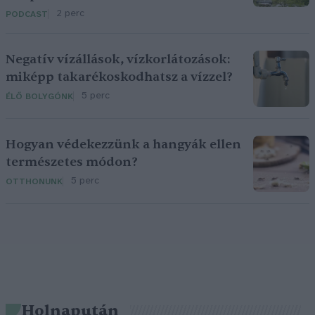
2 perc
PODCAST
Negatív vízállások, vízkorlátozások:
miképp takarékoskodhatsz a vízzel?
5 perc
ÉLŐ BOLYGÓNK
Hogyan védekezzünk a hangyák ellen
természetes módon?
5 perc
OTTHONUNK
Holnapután