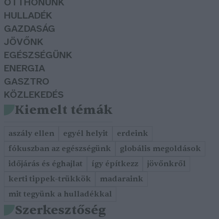
OTTHONUNK
HULLADÉK
GAZDASÁG
JÖVŐNK
EGÉSZSÉGÜNK
ENERGIA
GASZTRO
KÖZLEKEDÉS
Kiemelt témák
aszály ellen
egyél helyit
erdeink
fókuszban az egészségünk
globális megoldások
időjárás és éghajlat
így építkezz
jövőnkről
kerti tippek-trükkök
madaraink
mit tegyünk a hulladékkal
Szerkesztőség