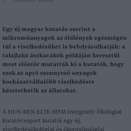
Greendex Szemle
Egy új magyar kutatás szerint a
mikroműanyagok az élőlények egészségén
túl a viselkedésüket is befolyásolhatják: a
talajlakó ászkarákok példáján keresztül
most először mutatták ki a kutatók, hogy
ezek az apró szennyező anyagok
kockázatvállalóbb viselkedésre
késztethetik az állatokat.
A HUN-REN-ELTE-MTM Integratív Ökológiai
Kutatócsoport kutatói egy új,
viselkedésökológiai és ökotoxikológiai