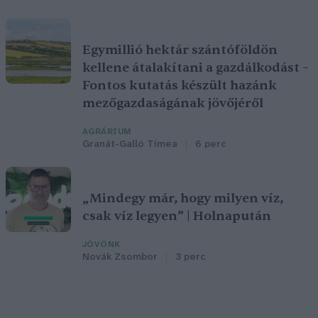
Egymillió hektár szántóföldön
kellene átalakítani a gazdálkodást –
Fontos kutatás készült hazánk
mezőgazdaságának jövőjéről
AGRÁRIUM
Granát-Galló Tímea
6 perc
„Mindegy már, hogy milyen víz,
csak víz legyen” | Holnapután
JÖVŐNK
Novák Zsombor
3 perc