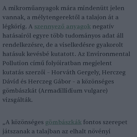
A mikroműanyagok mára mindenütt jelen
vannak, a mélytengerektől a talajon át a
légkörig. A
szennyező anyagok
negatív
hatásairól egyre több tudományos adat áll
rendelkezésre, de a viselkedésre gyakorolt
hatásuk kevésbé kutatott. Az Environmental
Pollution című folyóiratban megjelent
kutatás szerzői – Horváth Gergely, Herczeg
Dávid és Herczeg Gábor – a közönséges
gömbászkát (Armadillidium vulgare)
vizsgálták.
„A közönséges
gömbászkák
fontos szerepet
játszanak a talajban az elhalt növényi