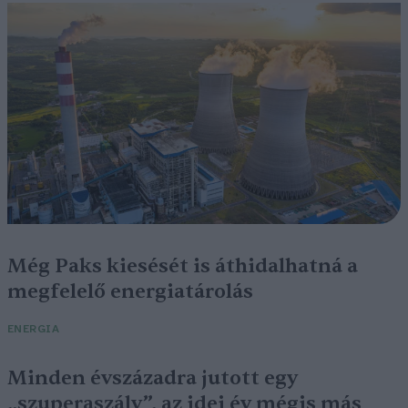
Még Paks kiesését is áthidalhatná a
megfelelő energiatárolás
ENERGIA
Minden évszázadra jutott egy
„szuperaszály”, az idei év mégis más