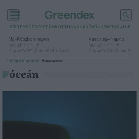
KERTEM
EGÉSZSÉGÜNK
OTTHONUNK
JÖVŐNK
ENERGIA
HULLA
–
–
Ma
Részben napos
Vasárnap
Napos
Max 32° / Min 18°
Max 32° / Min 18°
Csapadék: 3% (0 mm)
Szél: 11 km/h
Csapadék: 0% (0 mm)
Szél: 
időjárási adatok:
óceán