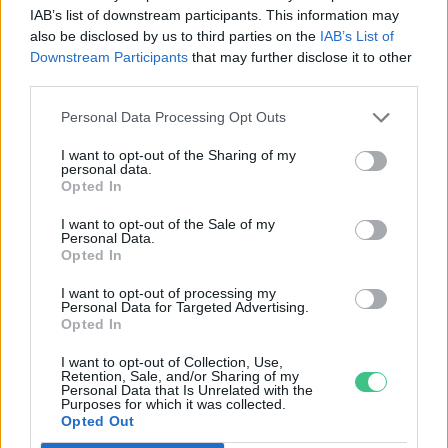
tengeri műanyag
IAB’s list of downstream participants. This information may
also be disclosed by us to third parties on the
IAB’s List of
Greendex Szemle
Downstream Participants
that may further disclose it to other
third parties.
Personal Data Processing Opt Outs
A világ legnagyobb óceáni
I want to opt-out of the Sharing of my
rezervátuma fellendítette a
personal data.
halszaporulatot
Opted In
Greendex szemle
I want to opt-out of the Sale of my
Personal Data.
Opted In
I want to opt-out of processing my
Kiderült, hogy melyik két állat él
Personal Data for Targeted Advertising.
Opted In
legtovább
Greendex szemle
I want to opt-out of Collection, Use,
Retention, Sale, and/or Sharing of my
Personal Data that Is Unrelated with the
Purposes for which it was collected.
Opted Out