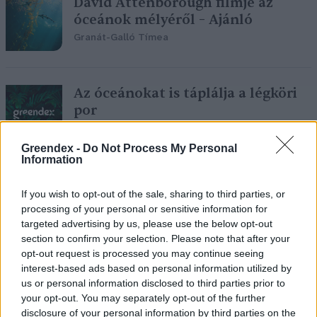
David Attenborough filmje az
óceánok mélyéről – Ajánló
Granát-Galló Tímea
Az óceánokat is táplálja a légköri
por
Greendex Szemle
Greendex -
Do Not Process My Personal
Information
Összehangolt kutatás indult az
If you wish to opt-out of the sale, sharing to third parties, or
Antarktiszi-félsziget közelében
processing of your personal or sensitive information for
Greendex szemle
targeted advertising by us, please use the below opt-out
section to confirm your selection. Please note that after your
opt-out request is processed you may continue seeing
interest-based ads based on personal information utilized by
us or personal information disclosed to third parties prior to
Egy láthatatlan gyilkos – a
your opt-out. You may separately opt-out of the further
halászfelszerelés a leghalálosabb
disclosure of your personal information by third parties on the