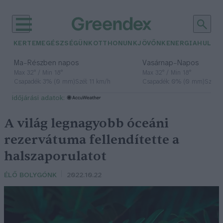
KERTEM
EGÉSZSÉGÜNK
OTTHONUNK
JÖVŐNK
ENERGIA
HULLA
–
–
Ma
Részben napos
Vasárnap
Napos
Max 32° / Min 18°
Max 32° / Min 18°
Csapadék: 3% (0 mm)
Szél: 11 km/h
Csapadék: 0% (0 mm)
Szél: 
időjárási adatok:
A világ legnagyobb óceáni
rezervátuma fellendítette a
halszaporulatot
ÉLŐ BOLYGÓNK
2022.10.22