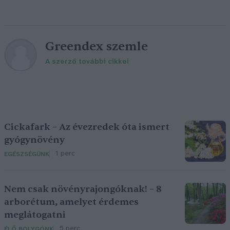
Greendex szemle
A szerző további cikkei
Cickafark – Az évezredek óta ismert
gyógynövény
1 perc
EGÉSZSÉGÜNK
Nem csak növényrajongóknak! – 8
arborétum, amelyet érdemes
meglátogatni
5 perc
ÉLŐ BOLYGÓNK