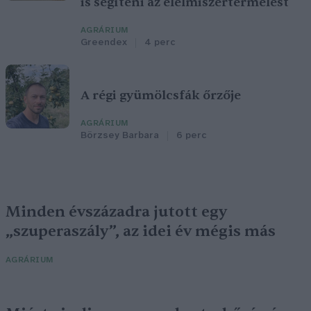
is segíteni az élelmiszertermelést
AGRÁRIUM
Greendex
4 perc
A régi gyümölcsfák őrzője
AGRÁRIUM
Börzsey Barbara
6 perc
Minden évszázadra jutott egy
„szuperaszály”, az idei év mégis más
AGRÁRIUM