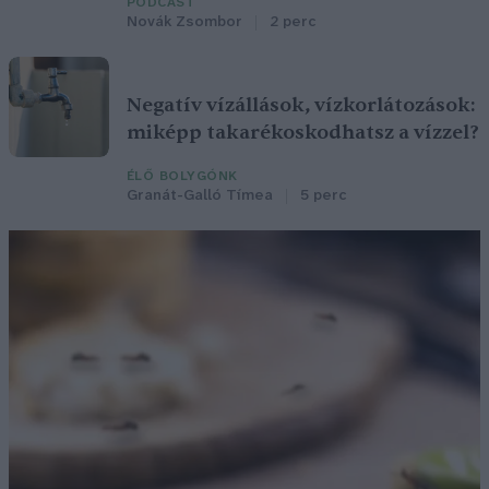
PODCAST
Novák Zsombor
2 perc
Negatív vízállások, vízkorlátozások:
miképp takarékoskodhatsz a vízzel?
ÉLŐ BOLYGÓNK
Granát-Galló Tímea
5 perc