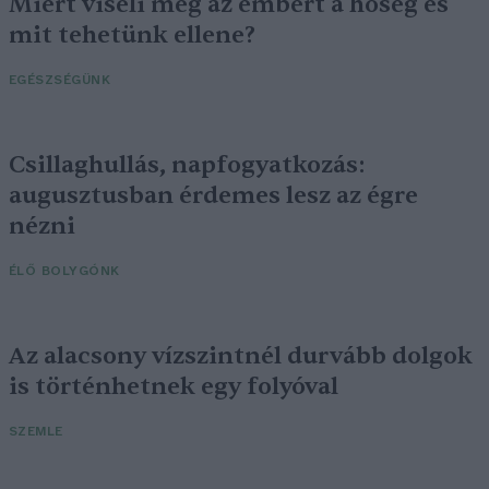
Miért viseli meg az embert a hőség és
mit tehetünk ellene?
EGÉSZSÉGÜNK
Csillaghullás, napfogyatkozás:
augusztusban érdemes lesz az égre
nézni
ÉLŐ BOLYGÓNK
Az alacsony vízszintnél durvább dolgok
is történhetnek egy folyóval
SZEMLE