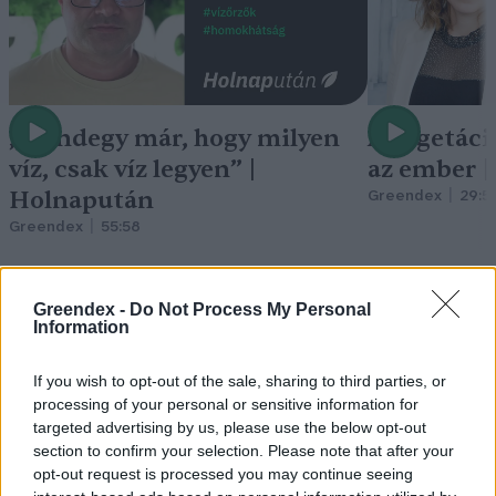
„Mindegy már, hogy milyen
A vegetáci
víz, csak víz legyen” |
az ember 
Holnapután
Greendex
29:5
Greendex
55:58
Greendex -
Do Not Process My Personal
Information
Cickafark – Az évezredek óta
If you wish to opt-out of the sale, sharing to third parties, or
ismert gyógynövény
processing of your personal or sensitive information for
targeted advertising by us, please use the below opt-out
Börzsey Barbara
1 perc
EGÉSZSÉGÜNK
section to confirm your selection. Please note that after your
opt-out request is processed you may continue seeing