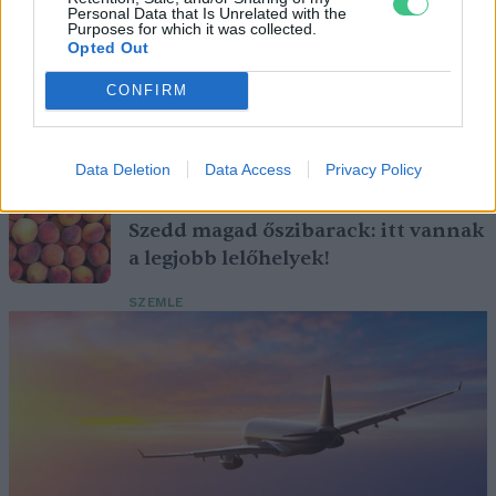
Personal Data that Is Unrelated with the
Purposes for which it was collected.
Opted Out
Születésnapi programokkal várja a
CONFIRM
hétvégén a közönséget a 160 éves
Fővárosi Állatkert
Data Deletion
Data Access
Privacy Policy
ÉLŐ BOLYGÓNK
Szedd magad őszibarack: itt vannak
a legjobb lelőhelyek!
SZEMLE