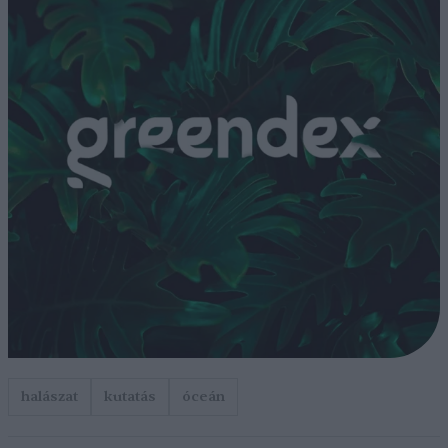
halászat
kutatás
óceán