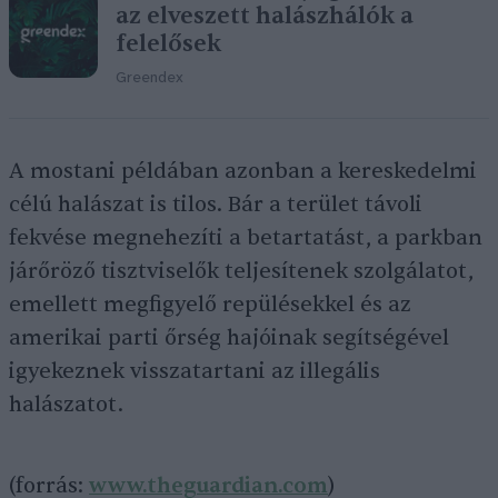
az elveszett halászhálók a
felelősek
Greendex
A mostani példában azonban a kereskedelmi
célú halászat is tilos. Bár a terület távoli
fekvése megnehezíti a betartatást, a parkban
járőröző tisztviselők teljesítenek szolgálatot,
emellett megfigyelő repülésekkel és az
amerikai parti őrség hajóinak segítségével
igyekeznek visszatartani az illegális
halászatot.
(forrás:
www.theguardian.com
)