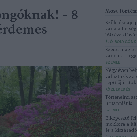
ngóknak! – 8
Születésnapi
 érdemes
várja a hétvé
160 éves Fővár
ÉLŐ BOLYGÓNK
Szedd magad ő
vannak a legjo
SZEMLE
Négy éven bel
válhatnak az 
repülőjárato
KÖZLEKEDÉS
Történelmi asz
Britanniát is
SZEMLE
Elképesztő fel
mekkora a kü
és a kiszárad