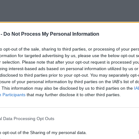
lógiai és természetvédelmi menedzsere
 -
Do Not Process My Personal Information
ovakat, malacokat és a szarvasmarhákat is
to opt-out of the sale, sharing to third parties, or processing of your per
onló célokra, mivel taposásuk és
formation for targeted advertising by us, please use the below opt-out s
lő növények virágzását.
r selection. Please note that after your opt-out request is processed y
eing interest-based ads based on personal information utilized by us or
disclosed to third parties prior to your opt-out. You may separately opt-
losure of your personal information by third parties on the IAB’s list of
. This information may also be disclosed by us to third parties on the
IA
Participants
that may further disclose it to other third parties.
ier)
l Data Processing Opt Outs
 vár még rád! Nézz szét!
o opt-out of the Sharing of my personal data.