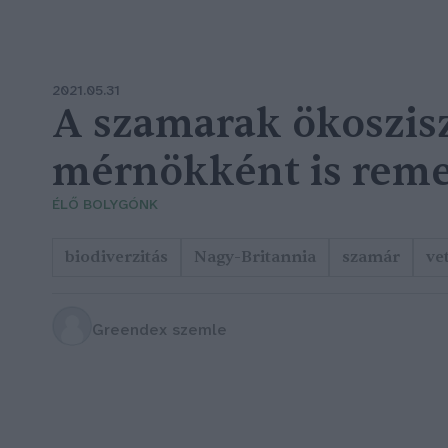
2021.05.31
A szamarak ökoszis
mérnökként is rem
ÉLŐ BOLYGÓNK
biodiverzitás
Nagy-Britannia
szamár
ve
Greendex szemle