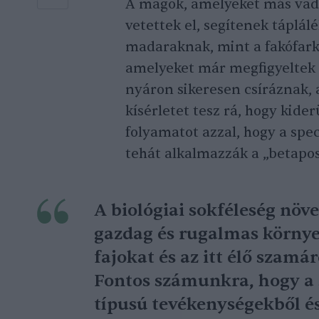
A magok, amelyeket más vadv
vetettek el, segítenek táplál
madaraknak, mint a fakófarkú
amelyeket már megfigyeltek 
nyáron sikeresen csíráznak, 
kísérletet tesz rá, hogy kider
folyamatot azzal, hogy a spec
tehát alkalmazzák a „betapos
A biológiai sokféleség növ
gazdag és rugalmas környe
fajokat és az itt élő szamár
Fontos számunkra, hogy a
típusú tevékenységekből é