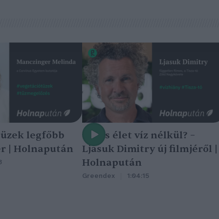
tüzek legfőbb
Nincs élet víz nélkül? –
r | Holnapután
Ljasuk Dimitry új filmjéről |
Holnapután
3
Greendex
1:04:15