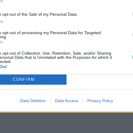
In
o opt-out of the Sale of my Personal Data.
In
to opt-out of processing my Personal Data for Targeted
ing.
In
o opt-out of Collection, Use, Retention, Sale, and/or Sharing
ersonal Data that Is Unrelated with the Purposes for which it
lected.
le
Out
CONFIRM
Data Deletion
Data Access
Privacy Policy