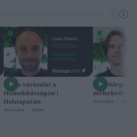
Nincs varázslat a
A méhlegelő 
Homokhátságon |
méhekről szól
Holnapután
Greendex
46:47
Greendex
50:00