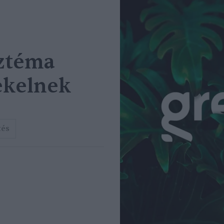
ztéma
ekelnek
tés