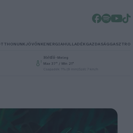
OTTHONUNK
JÖVŐNK
ENERGIA
HULLADÉK
GAZDASÁG
GASZTRO
Hétfő
–
Meleg
Max 37° / Min 21°
Csapadék: 1% (0 mm)
Szél: 7 km/h