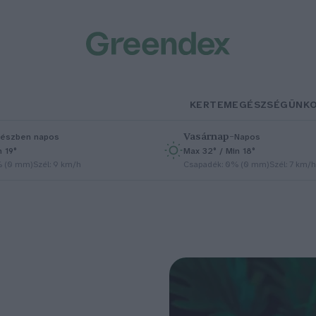
KERTEM
EGÉSZSÉGÜNK
Vasárnap
–
észben napos
Napos
n 19°
Max 32° / Min 18°
% (0 mm)
Szél: 9 km/h
Csapadék: 0% (0 mm)
Szél: 7 km/h