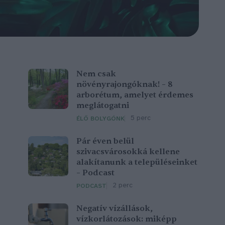
Nem csak
növényrajongóknak! – 8
arborétum, amelyet érdemes
meglátogatni
5 perc
ÉLŐ BOLYGÓNK
Pár éven belül
szivacsvárosokká kellene
alakítanunk a településeinket
– Podcast
2 perc
PODCAST
Negatív vízállások,
vízkorlátozások: miképp