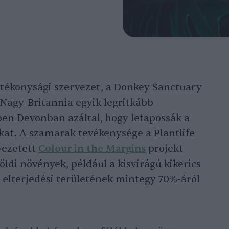
ótékonysági szervezet, a Donkey Sanctuary
Nagy-Britannia egyik legritkább
ben Devonban azáltal, hogy letapossák a
ákat. A szamarak tevékenysége a Plantlife
vezetett
Colour in the Margins
projekt
földi növények, például a kisvirágú kikerics
i elterjedési területének mintegy 70%-áról