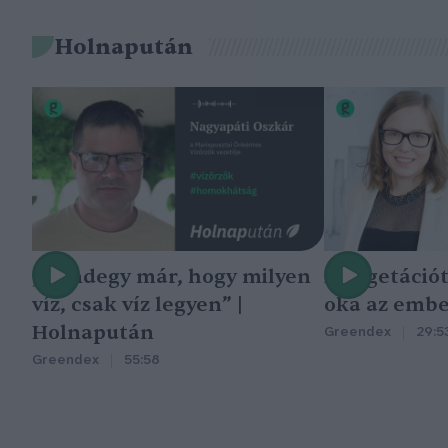
Holnapután
„Mindegy már, hogy milyen
A vegetáció
víz, csak víz legyen” |
oka az embe
Holnapután
Greendex
29:5
Greendex
55:58