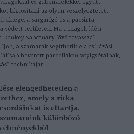
irágokkal és gabonafélékkel együtt
ékot biztosítani az olyan veszélyeztetett
 cinege, a sárgarigó és a pacsirta,
a védett területen. Ha a magok idén
a Donkey Sanctuary jövő tavasszal
üljön, a szamarak segíthetik-e a csírázási
iálisan bevetett parcellákon végigsétálnak,
ás” technikáját.
elése elengedhetetlen a
zethez, amely a ritka
csordáinkat is eltartja.
 szamaraink különböző
s élményekből