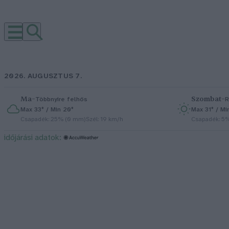
2026. AUGUSZTUS 7.
Ma
–
Szombat
–
Többnyire felhős
R
Max 33° / Min 20°
Max 31° / Mi
Csapadék: 25% (0 mm)
Szél: 19 km/h
Csapadék: 5
időjárási adatok: