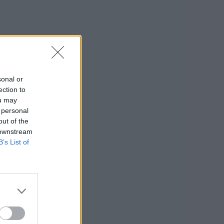
sonal or
ection to
ou may
 personal
out of the
 downstream
B’s List of