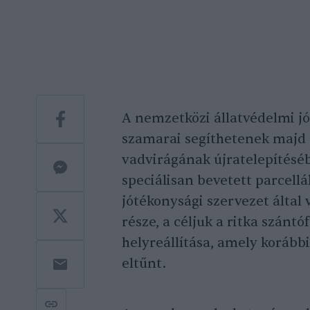
A nemzetközi állatvédelmi j
szamarai segíthetenek majd 
vadvirágának újratelepítésé
speciálisan bevetett parcell
jótékonysági szervezet által 
része, a céljuk a ritka szántó
helyreállítása, amely korább
eltűnt.