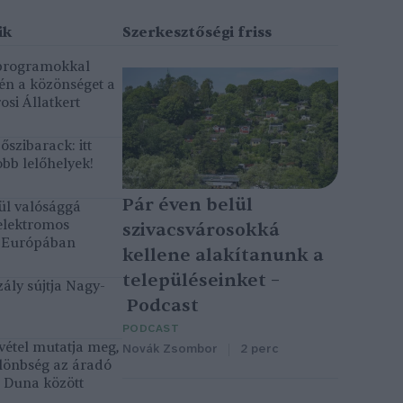
 programokkal
gén a közönséget a
osi Állatkert
szibarack: itt
bb lelőhelyek!
Pár éven belül
ül valósággá
elektromos
szivacsvárosokká
k Európában
kellene alakítanunk a
településeinket –
ály sújtja Nagy-
Podcast
PODCAST
vétel mutatja meg,
Novák Zsombor
2 perc
lönbség az áradó
ó Duna között