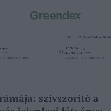
KERTEM
EGÉSZSÉGÜNK
Hétfő
–
Napos
Meleg
n 18°
Max 36° / Min 22°
% (0 mm)
Szél: 6 km/h
Csapadék: 1% (0 mm)
Szél: 7 km/h
rámája: szívszorító a