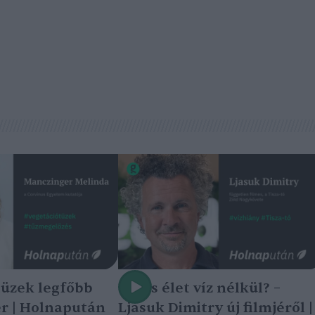
tüzek legfőbb
Nincs élet víz nélkül? –
r | Holnapután
Ljasuk Dimitry új filmjéről |