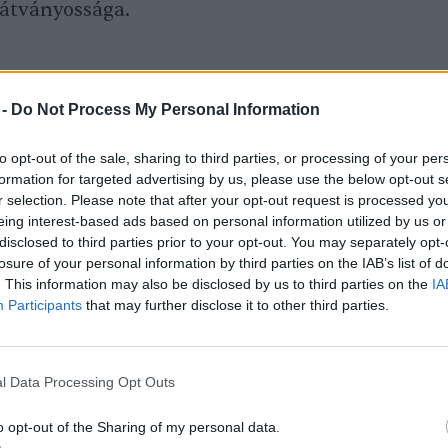
látványossága.
vízesés alatt lévő Kariba-gátnál a világ
 csak 15 százalékos a töltöttsége.
 -
Do Not Process My Personal Information
 megszokott vízjárás esetén itt termelik meg
to opt-out of the sale, sharing to third parties, or processing of your per
tének java részét, ez most azonban
formation for targeted advertising by us, please use the below opt-out s
r selection. Please note that after your opt-out request is processed y
csúcskapacitásának tizedén dolgozik az erőmű,
eing interest-based ads based on personal information utilized by us or
iszter a napokban azt mondta, veszélyesen
disclosed to third parties prior to your opt-out. You may separately opt-
losure of your personal information by third parties on the IAB’s list of
z, amikor teljesen fel kell hagyniuk az
. This information may also be disclosed by us to third parties on the
IA
Participants
that may further disclose it to other third parties.
 a klímaváltozást okolják a Viktória-
l Data Processing Opt Outs
örökség része jelenleg így néz ki:
o opt-out of the Sharing of my personal data.