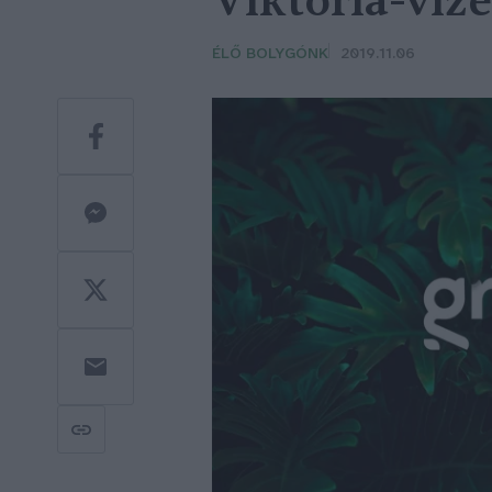
Viktória-víze
ÉLŐ BOLYGÓNK
2019.11.06