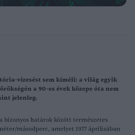
tória-vízesést sem kíméli: a világ egyik
görökségén a 90-es évek közepe óta nem
mint jelenleg.
a bizonyos határok között természetes
bméter/másodperc, amelyet 1977 áprilisában