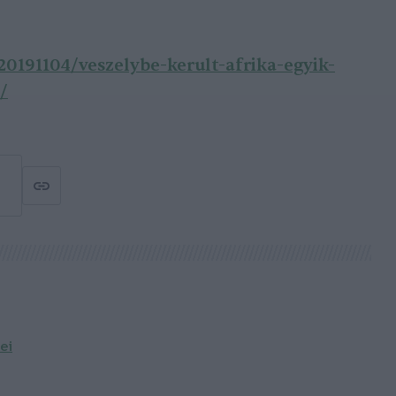
/20191104/veszelybe-kerult-afrika-egyik-
/
ei