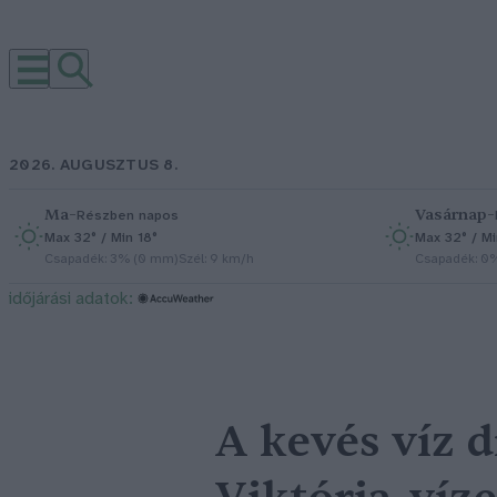
2026. AUGUSZTUS 8.
Ma
–
Vasárnap
–
Részben napos
Max 32° / Min 18°
Max 32° / Mi
Csapadék: 3% (0 mm)
Szél: 9 km/h
Csapadék: 0
időjárási adatok:
A kevés víz d