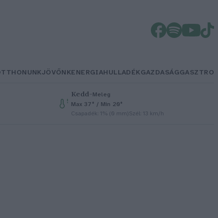
OTTHONUNK
JÖVŐNK
ENERGIA
HULLADÉK
GAZDASÁG
GASZTRO
Kedd
–
Meleg
Max 37° / Min 20°
Csapadék: 1% (0 mm)
Szél: 13 km/h