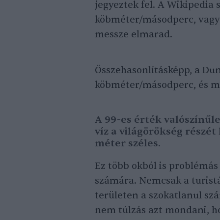
jegyeztek fel. A Wikipedia 
köbméter/másodperc, vagyis
messze elmarad.
Összehasonlításképp, a Du
köbméter/másodperc, és még
A 99-es érték valószínűle
víz a világörökség részét
méter széles.
Ez több okból is problémá
számára. Nemcsak a turist
területen a szokatlanul szá
nem túlzás azt mondani, h