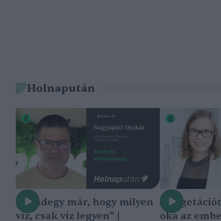
Holnapután
„Mindegy már, hogy milyen
A vegetáció
víz, csak víz legyen” |
oka az embe