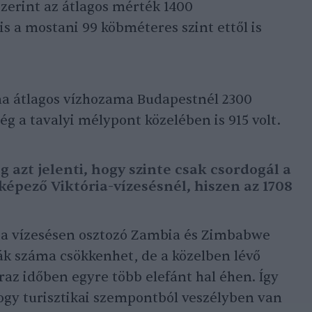
szerint az átlagos mérték 1400
 a mostani 99 köbméteres szint ettől is
na átlagos vízhozama Budapestnél 2300
 a tavalyi mélypont közelében is 915 volt.
g azt jelenti, hogy szinte csak csordogál a
 képező Viktória-vízesésnél, hiszen az 1708
s a vízesésen osztozó Zambia és Zimbabwe
ák száma csökkenhet, de a közelben lévő
raz időben egyre több elefánt hal éhen. Így
ogy turisztikai szempontból veszélyben van