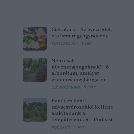
Cickafark – Az évezredek
óta ismert gyógynövény
1 perc
EGÉSZSÉGÜNK
Nem csak
növényrajongóknak! – 8
arborétum, amelyet
érdemes meglátogatni
5 perc
ÉLŐ BOLYGÓNK
Pár éven belül
szivacsvárosokká kellene
alakítanunk a
településeinket – Podcast
2 perc
PODCAST