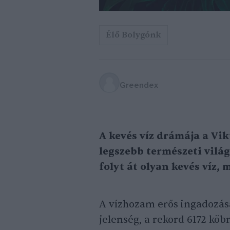
Élő Bolygónk
Greendex
A kevés víz drámája a Vik
legszebb természeti vilá
folyt át olyan kevés víz, 
A vízhozam erős ingadozás
jelenség, a rekord 6172 kö