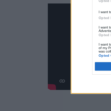
Opted 
I want t
Opted 
I want 
Advertis
Opted 
I want t
of my P
was col
Opted 