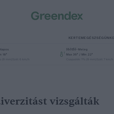
KERTEM
EGÉSZSÉGÜNK
Hétfő
–
Napos
Meleg
n 18°
Max 36° / Min 22°
% (0 mm)
Szél: 6 km/h
Csapadék: 1% (0 mm)
Szél: 7 km/h
iverzitást vizsgálták