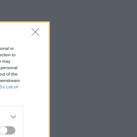
sonal or
ection to
ou may
 personal
out of the
 downstream
B’s List of