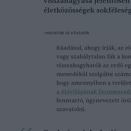
visszahagyása jelentősen
életközösségek sokféleség
–mutattak rá a kutatók
Ráadásul, ahogy írják, az e
vagy szabálytalan fák a ko
visszahagyhatók az erdő eg
menedékül szolgálni számos
hogy amennyiben a terület
a élővilágának fennmarad
fenntartó, úgynevezett ör
szavatolni.