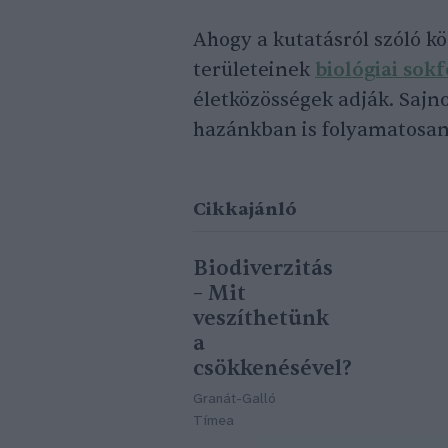
Ahogy a kutatásról szóló kö
területeinek
biológiai sok
életközösségek adják. Sajn
hazánkban is folyamatosan
Cikkajánló
Biodiverzitás
– Mit
veszíthetünk
a
csökkenésével?
Granát-Galló
Tímea