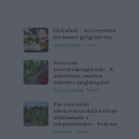
Cickafark – Az évezredek
óta ismert gyógynövény
1 perc
EGÉSZSÉGÜNK
Nem csak
növényrajongóknak! – 8
arborétum, amelyet
érdemes meglátogatni
5 perc
ÉLŐ BOLYGÓNK
Pár éven belül
szivacsvárosokká kellene
alakítanunk a
településeinket – Podcast
2 perc
PODCAST