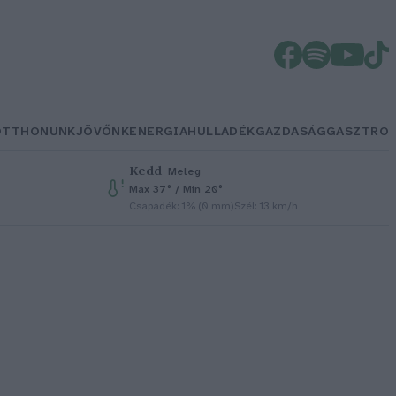
OTTHONUNK
JÖVŐNK
ENERGIA
HULLADÉK
GAZDASÁG
GASZTRO
Kedd
–
Meleg
Max 37° / Min 20°
Csapadék: 1% (0 mm)
Szél: 13 km/h