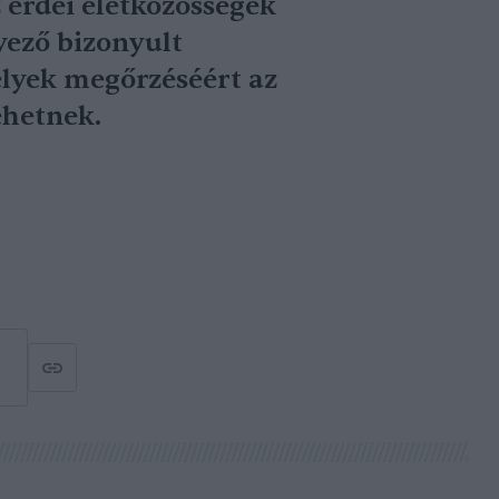
erdei életközösségek
yező bizonyult
lyek megőrzéséért az
ehetnek.