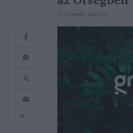
az Őrségben
OTTHONUNK
2021.10.13