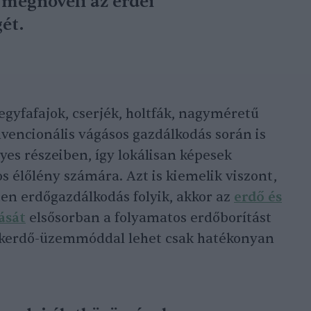
 megnöveli az erdei
ét.
legyfafajok, cserjék, holtfák, nagyméretű
nvencionális vágásos gazdálkodás során is
yes részeiben, így lokálisan képesek
 élőlény számára. Azt is kiemelik viszont,
en erdőgazdálkodás folyik, akkor az
erdő és
ását
elsősorban a folyamatos erdőborítást
ökerdő-üzemmóddal lehet csak hatékonyan