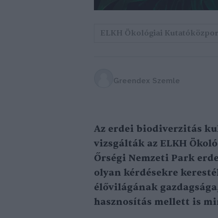
ELKH Ökológiai Kutatóközpo
Greendex Szemle
Az erdei biodiverzitás k
vizsgálták az ELKH Ökoló
Őrségi Nemzeti Park erde
olyan kérdésekre keresték
élővilágának gazdagsága,
hasznosítás mellett is m