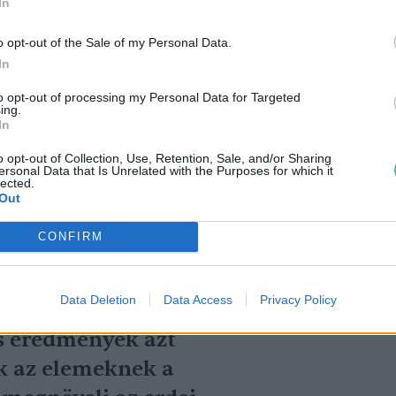
In
úrák megmaradását.
o opt-out of the Sale of my Personal Data.
In
unkatársa
to opt-out of processing my Personal Data for Targeted
ing.
In
ták, hogy az erdei biodiverzitás
tározóbb tényező az erdőállomány egyes
o opt-out of Collection, Use, Retention, Sale, and/or Sharing
ersonal Data that Is Unrelated with the Purposes for which it
éldául a cserjeszintnek, illetve a holtfának a
lected.
Out
CONFIRM
dálkodás során a
Data Deletion
Data Access
Privacy Policy
okszor eltávolítják az
s eredmények azt
k az elemeknek a