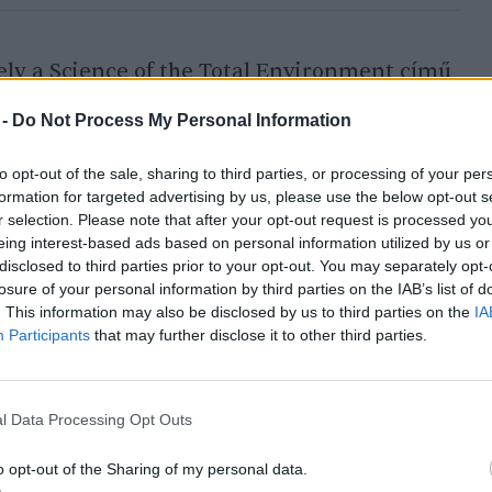
ely a Science of the Total Environment című
 ezért arra keresi a választ, hogy ezt a
 -
Do Not Process My Personal Information
tne megállítani, visszafordítani.
to opt-out of the sale, sharing to third parties, or processing of your per
formation for targeted advertising by us, please use the below opt-out s
kell tárnunk, hogy
r selection. Please note that after your opt-out request is processed y
eing interest-based ads based on personal information utilized by us or
ezők az erdőkben,
disclosed to third parties prior to your opt-out. You may separately opt-
losure of your personal information by third parties on the IAB’s list of
ntosságú a különböző
. This information may also be disclosed by us to third parties on the
IA
kező lépésként a cél
Participants
that may further disclose it to other third parties.
művelési rendszerek
azdálkodási folyamat
l Data Processing Opt Outs
sek biztosítani a
o opt-out of the Sharing of my personal data.
lmények érvényesülését