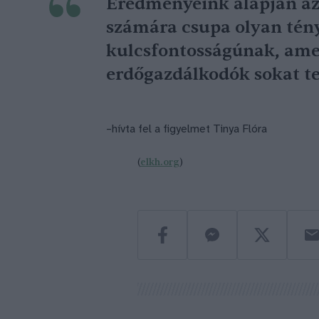
Eredményeink alapján az 
számára csupa olyan tén
kulcsfontosságúnak, ame
erdőgazdálkodók sokat t
–hívta fel a figyelmet Tinya Flóra
(
elkh.org
)