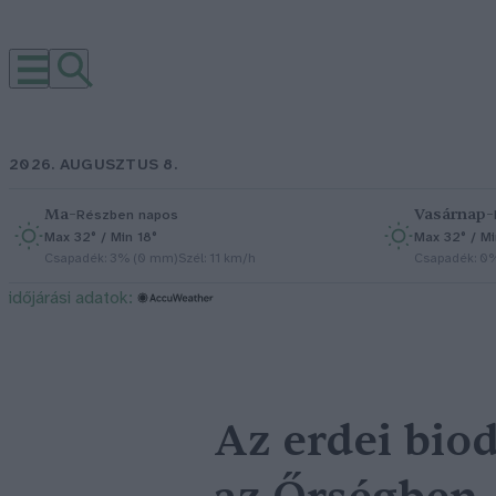
2026. AUGUSZTUS 8.
Ma
–
Vasárnap
–
Részben napos
Max 32° / Min 18°
Max 32° / Mi
Csapadék: 3% (0 mm)
Szél: 11 km/h
Csapadék: 0
időjárási adatok:
Az erdei biod