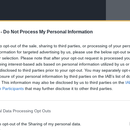
 -
Do Not Process My Personal Information
to opt-out of the sale, sharing to third parties, or processing of your per
formation for targeted advertising by us, please use the below opt-out s
mikor visszanézte a fent látható felvételt,
r selection. Please note that after your opt-out request is processed y
eing interest-based ads based on personal information utilized by us or
disclosed to third parties prior to your opt-out. You may separately opt-
losure of your personal information by third parties on the IAB’s list of
. This information may also be disclosed by us to third parties on the
IA
etlen pickupos áttért az ő sávjába, és a
Participants
that may further disclose it to other third parties.
térő manőverrel megakadályozta.
nikai adottságaiknak is köszönhetik
l Data Processing Opt Outs
k arra gondolni, hogy az előrendelés
több mint 10 000 darabra fizették ki az
o opt-out of the Sharing of my personal data.