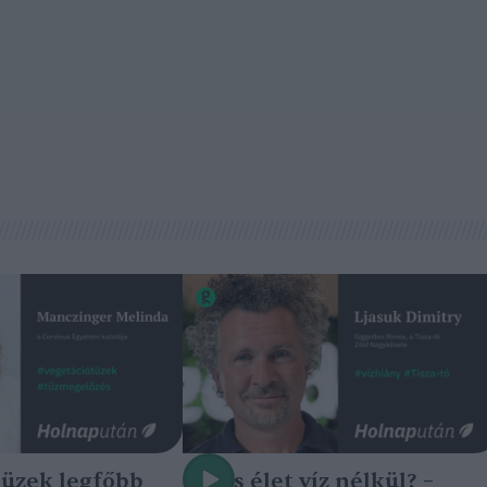
tüzek legfőbb
Nincs élet víz nélkül? –