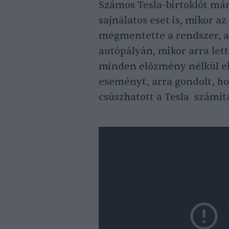
Számos Tesla-birtoklót má
sajnálatos eset is, mikor az
megmentette a rendszer, ak
autópályán, mikor arra lett
minden előzmény nélkül el
eseményt, arra gondolt, h
csúszhatott a Tesla számít