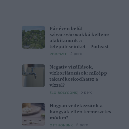
Pár éven belül
szivacsvárosokká kellene
alakítanunk a
településeinket – Podcast
2 perc
PODCAST
Negatív vízállások,
vízkorlátozások: miképp
takarékoskodhatsz a
vízzel?
5 perc
ÉLŐ BOLYGÓNK
Hogyan védekezzünk a
hangyák ellen természetes
módon?
5 perc
OTTHONUNK