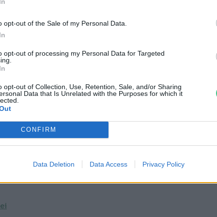
ai vásárlók a limitált szériás Volkswagen
In
 bővebben.
o opt-out of the Sale of my Personal Data.
In
2019/05/30/ismet-egy-balesetet-
to opt-out of processing my Personal Data for Targeted
ing.
autopilotrendszere/
In
o opt-out of Collection, Use, Retention, Sale, and/or Sharing
ersonal Data that Is Unrelated with the Purposes for which it
lected.
Out
CONFIRM
Data Deletion
Data Access
Privacy Policy
ei