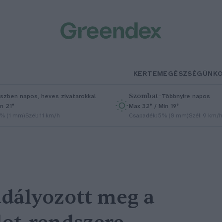
KERTEM
EGÉSZSÉGÜNK
Szombat
–
szben napos, heves zivatarokkal
Többnyire napos
n 21°
Max 32° / Min 19°
5% (1 mm)
Szél: 11 km/h
Csapadék: 5% (0 mm)
Szél: 9 km/
adályozott meg a