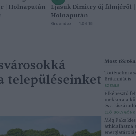
r | Holnapután
Ljasuk Dimitry új filmjéről |
Holnapután
3
Greendex
1:04:15
csvárosokká
Történelmi asz
a településeinket
Britanniát is
SZEMLE
Elképesztő fel
mekkora a kü
és a kiszárad
ÉLŐ BOLYGÓNK
Még Paks kiesé
áthidalhatná 
energiatárolá