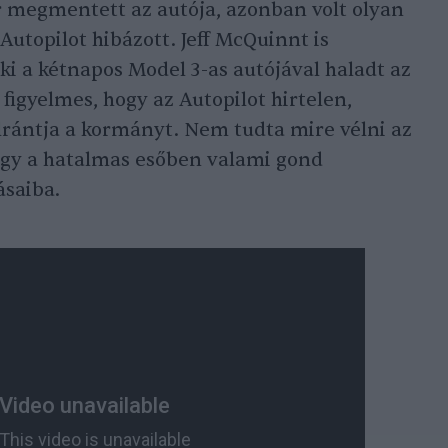
r megmentett az autója, azonban volt olyan
 Autopilot hibázott. Jeff McQuinnt is
i a kétnapos Model 3-as autójával haladt az
 figyelmes, hogy az Autopilot hirtelen,
rántja a kormányt. Nem tudta mire vélni az
ogy a hatalmas esőben valami gond
ásaiba.