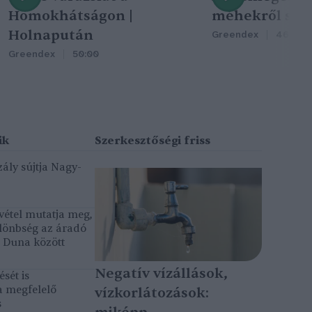
Homokhátságon |
méhekről szól
Holnapután
Greendex
46:47
Greendex
50:00
ály sújtja Nagy-
vétel mutatja meg,
lönbség az áradó
ó Duna között
Negatív vízállások,
sét is
a megfelelő
vízkorlátozások:
s