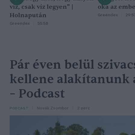
víz, csak víz legyen” |
oka az embe
Holnapután
Greendex
29:5
Greendex
55:58
Pár éven belül sziva
kellene alakítanunk 
– Podcast
Novák Zsombor
2 perc
PODCAST