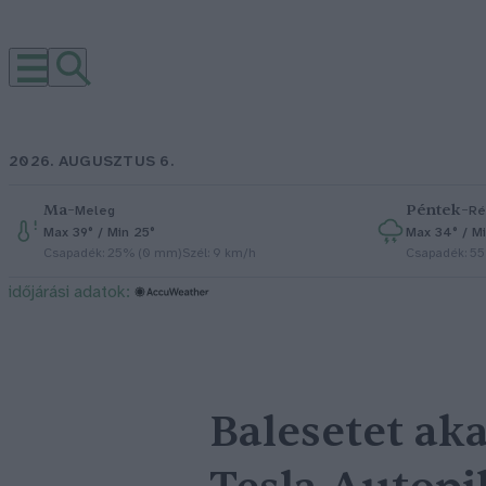
2026. AUGUSZTUS 6.
Ma
–
Péntek
–
Meleg
Ré
Max 39° / Min 25°
Max 34° / Mi
Csapadék: 25% (0 mm)
Szél: 9 km/h
Csapadék: 5
időjárási adatok:
Balesetet ak