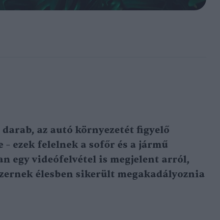
8 darab, az autó környezetét figyelő
 – ezek felelnek a sofőr és a jármű
 egy videófelvétel is megjelent arról,
szernek élesben sikerült megakadályoznia