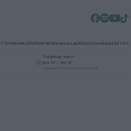
OTTHONUNK
JÖVŐNK
ENERGIA
HULLADÉK
GAZDASÁG
GASZTRO
Vasárnap
–
Napos
Max 34° / Min 18°
h
Csapadék: 0% (0 mm)
Szél: 6 km/h