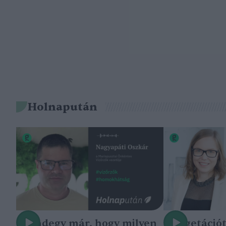
Holnapután
„Mindegy már, hogy milyen
A vegetáció