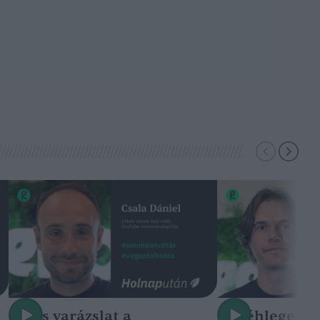
Nincs varázslat a
A méhlegelő 