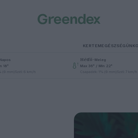
KERTEM
EGÉSZSÉGÜNK
Hétfő
–
Napos
Meleg
n 18°
Max 36° / Min 22°
% (0 mm)
Szél: 6 km/h
Csapadék: 1% (0 mm)
Szél: 7 km/h