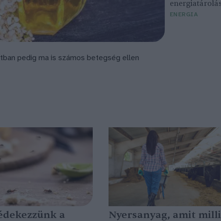
energiatárolá
ENERGIA
zatban pedig ma is számos betegség ellen
édekezzünk a
Nyersanyag, amit mill