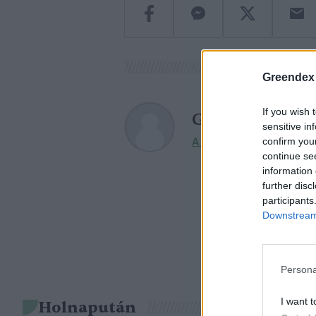
Greendex
If you wish 
Greendex szem
sensitive in
confirm you
A szerző további cikkei
continue se
information 
further disc
participants
Downstream 
Persona
I want t
Holnapután