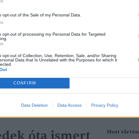
In
o opt-out of the Sale of my Personal Data.
In
to opt-out of processing my Personal Data for Targeted
ing.
In
o opt-out of Collection, Use, Retention, Sale, and/or Sharing
ersonal Data that Is Unrelated with the Purposes for which it
lected.
tüzek legfőbb
Nincs élet víz nélkül? –
Out
r | Holnapután
Ljasuk Dimitry új filmjéről |
CONFIRM
Holnapután
3
Greendex
1:04:15
Data Deletion
Data Access
Privacy Policy
edek óta ismert