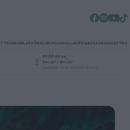
OTTHONUNK
JÖVŐNK
ENERGIA
HULLADÉK
GAZDASÁG
GASZTRO
Kedd
–
Meleg
Max 36° / Min 20°
Csapadék: 1% (0 mm)
Szél: 13 km/h