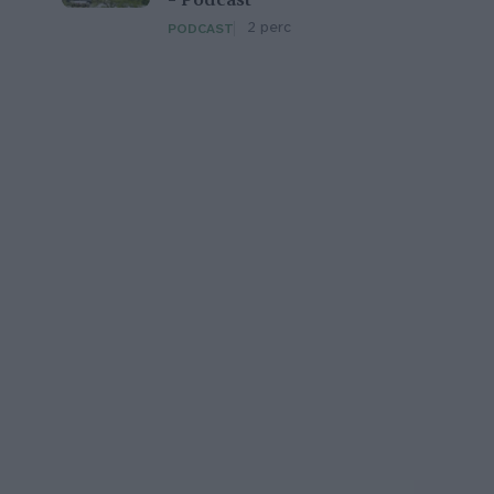
– Podcast
2 perc
PODCAST