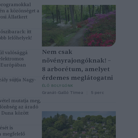
 programokkal
gén a közönséget a
osi Állatkert
szibarack: itt
bb lelőhelyek!
Nem csak
ül valósággá
elektromos
növényrajongóknak! –
k Európában
8 arborétum, amelyet
érdemes meglátogatni
ály sújtja Nagy-
ÉLŐ BOLYGÓNK
Granát-Galló Tímea
5 perc
vétel mutatja meg,
lönbség az áradó
ó Duna között
sét is
a megfelelő