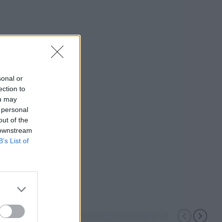
sonal or
ection to
ou may
 personal
out of the
 downstream
B’s List of