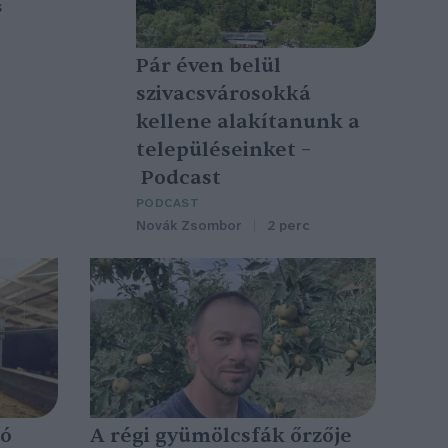
s
Pár éven belül
szivacsvárosokká
kellene alakítanunk a
településeinket –
Podcast
PODCAST
Novák Zsombor
2 perc
ió
A régi gyümölcsfák őrzője