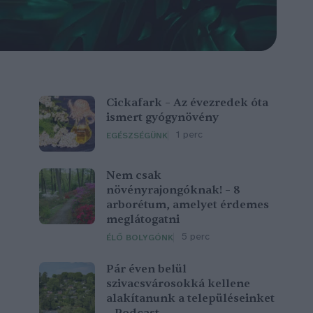
Cickafark – Az évezredek óta
ismert gyógynövény
1 perc
EGÉSZSÉGÜNK
Nem csak
növényrajongóknak! – 8
arborétum, amelyet érdemes
meglátogatni
5 perc
ÉLŐ BOLYGÓNK
Pár éven belül
szivacsvárosokká kellene
alakítanunk a településeinket