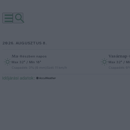
2026. AUGUSZTUS 8.
Ma
–
Vasárnap
–
Részben napos
Max 32° / Min 18°
Max 32° / Mi
Csapadék: 3% (0 mm)
Szél: 11 km/h
Csapadék: 0
időjárási adatok: