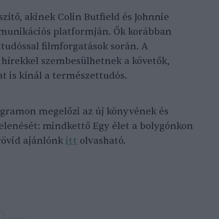
ítő, akinek Colin Butfield és Johnnie
munikációs platformján. Ők korábban
tudóssal filmforgatások során. A
 hírekkel szembesülhetnek a követők,
 is kínál a természettudós.
tagramon megelőzi az új könyvének és
enését: mindkettő Egy élet a bolygónkon
 rövid ajánlónk
itt
olvasható.