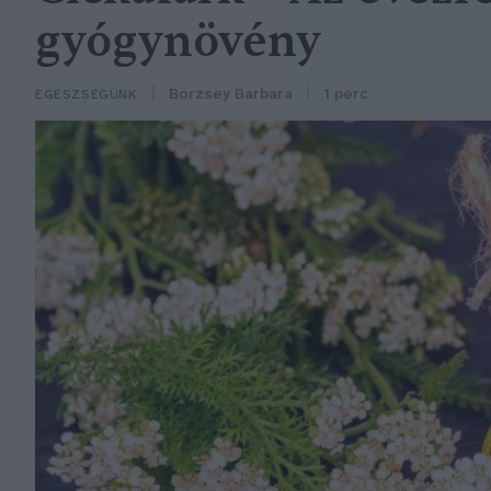
gyógynövény
Börzsey Barbara
1 perc
EGÉSZSÉGÜNK