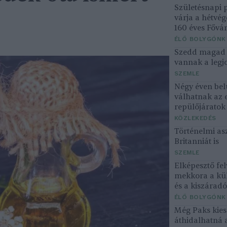
Születésnapi
várja a hétvé
160 éves Fővár
ÉLŐ BOLYGÓNK
Szedd magad ő
vannak a legjo
SZEMLE
Négy éven bel
válhatnak az 
repülőjárato
KÖZLEKEDÉS
Történelmi asz
Britanniát is
SZEMLE
Elképesztő fel
mekkora a kü
és a kiszárad
ÉLŐ BOLYGÓNK
Még Paks kiesé
áthidalhatná 