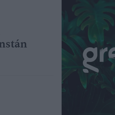
d
Instán