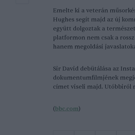
Emelte ki a veterán műsorkész
Hughes segít majd az új kom
együtt dolgoztak a természet
platformon nem csak a rossz
hanem megoldási javaslatokat
Sir David debütálása az Ins
dokumentumfilmjének megjel
címet viseli majd. Utóbbiról
(
bbc.com
)