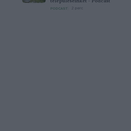
településeinket – Podcast
2 perc
PODCAST