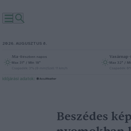
2026. AUGUSZTUS 8.
Ma
–
Vasárnap
–
Részben napos
Max 31° / Min 18°
Max 32° / Mi
Csapadék: 3% (0 mm)
Szél: 11 km/h
Csapadék: 0
időjárási adatok:
Beszédes ké