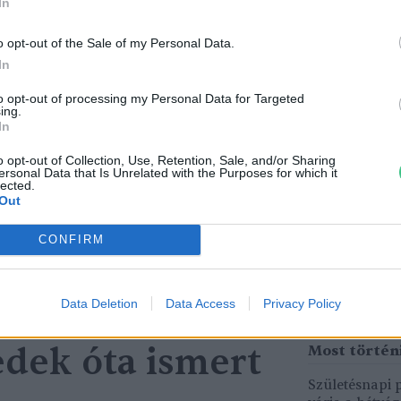
In
o opt-out of the Sale of my Personal Data.
In
to opt-out of processing my Personal Data for Targeted
ing.
In
o opt-out of Collection, Use, Retention, Sale, and/or Sharing
tüzek legfőbb
Nincs élet víz nélkül? –
ersonal Data that Is Unrelated with the Purposes for which it
lected.
r | Holnapután
Ljasuk Dimitry új filmjéről |
Out
Holnapután
3
CONFIRM
Greendex
1:04:15
Data Deletion
Data Access
Privacy Policy
edek óta ismert
Születésnapi