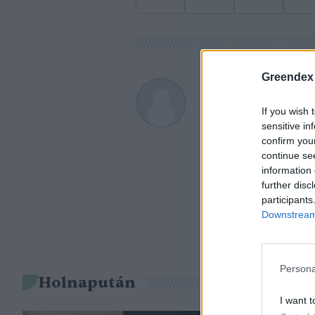
Greendex
Greendex
If you wish 
A szerző további cikk
sensitive in
confirm you
continue se
information 
further disc
participants
Downstream 
Persona
Holnapután
I want t