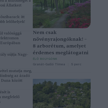
gén a közönséget a
osi Állatkert
szibarack: itt
bb lelőhelyek!
Nem csak
ül valósággá
elektromos
növényrajongóknak! –
k Európában
8 arborétum, amelyet
érdemes meglátogatni
ály sújtja Nagy-
ÉLŐ BOLYGÓNK
Granát-Galló Tímea
5 perc
vétel mutatja meg,
lönbség az áradó
ó Duna között
sét is
a megfelelő
s