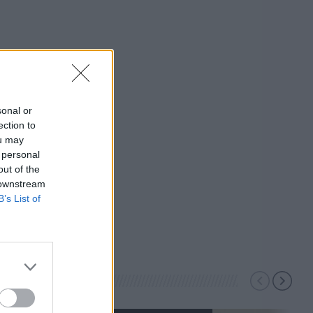
sonal or
ection to
ou may
 personal
out of the
 downstream
B’s List of