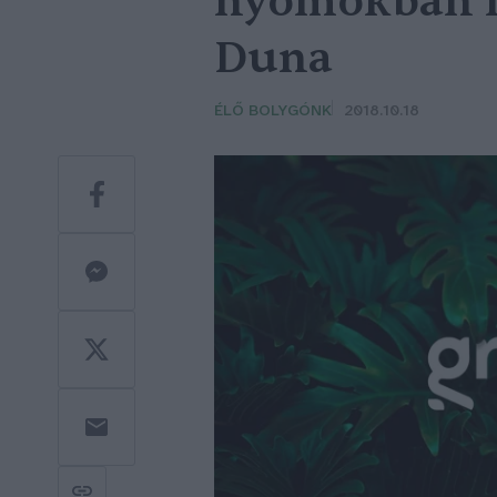
nyomokban lá
Duna
ÉLŐ BOLYGÓNK
2018.10.18