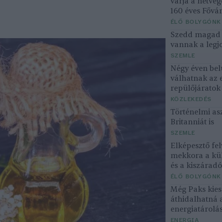
várja a hétvé
160 éves Fővár
ÉLŐ BOLYGÓNK
Szedd magad ő
vannak a legjo
SZEMLE
Négy éven bel
válhatnak az 
repülőjárato
KÖZLEKEDÉS
Történelmi asz
Britanniát is
SZEMLE
Elképesztő fel
mekkora a kü
és a kiszárad
ÉLŐ BOLYGÓNK
Még Paks kiesé
áthidalhatná 
energiatárolá
ENERGIA