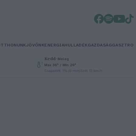
OTTHONUNK
JÖVŐNK
ENERGIA
HULLADÉK
GAZDASÁG
GASZTRO
Kedd
–
Meleg
Max 36° / Min 20°
Csapadék: 1% (0 mm)
Szél: 13 km/h