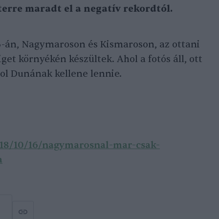
erre maradt el a negatív rekordtól.
16-án, Nagymaroson és Kismaroson, az ottani
et környékén készültek. Ahol a fotós áll, ott
l Dunának kellene lennie.
018/10/16/nagymarosnal-mar-csak-
a