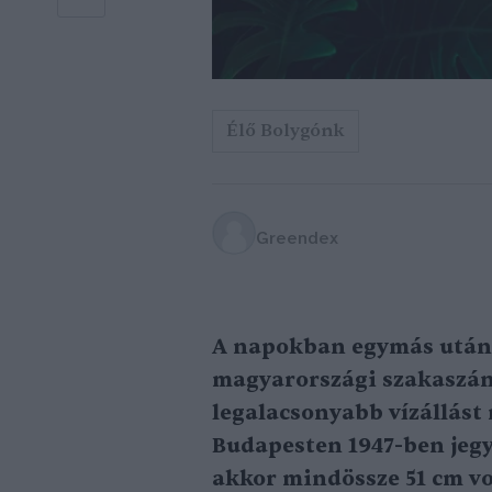
Élő Bolygónk
Greendex
A napokban egymás után
magyarországi szakaszán:
legalacsonyabb vízállást 
Budapesten 1947-ben jegye
akkor mindössze 51 cm vol