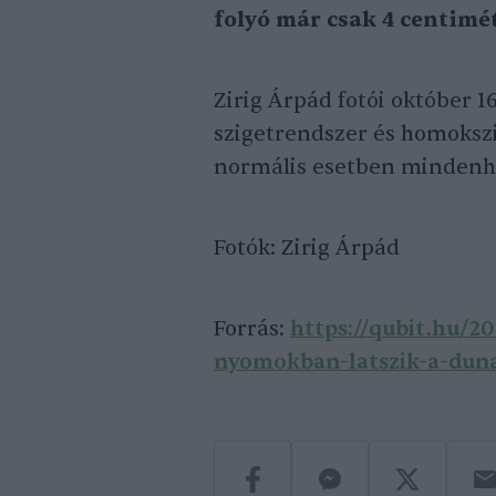
folyó már csak 4 centimét
Zirig Árpád fotói október 
szigetrendszer és homokszig
normális esetben mindenho
Fotók: Zirig Árpád
Forrás:
https://qubit.hu/2
nyomokban-latszik-a-dun