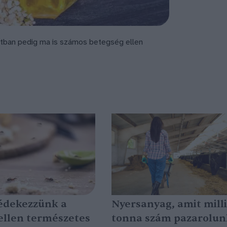
zatban pedig ma is számos betegség ellen
édekezzünk a
Nyersanyag, amit mill
ellen természetes
tonna szám pazarolunk