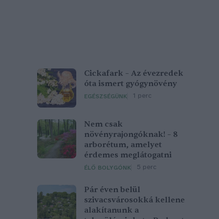
Cickafark – Az évezredek
óta ismert gyógynövény
1 perc
EGÉSZSÉGÜNK
Nem csak
növényrajongóknak! – 8
arborétum, amelyet
érdemes meglátogatni
5 perc
ÉLŐ BOLYGÓNK
Pár éven belül
szivacsvárosokká kellene
alakítanunk a