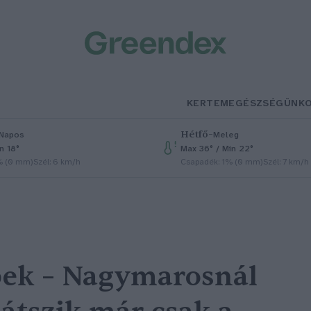
KERTEM
EGÉSZSÉGÜNK
Hétfő
–
Napos
Meleg
n 18°
Max 36° / Min 22°
% (0 mm)
Szél: 6 km/h
Csapadék: 1% (0 mm)
Szél: 7 km/h
pek – Nagymarosnál