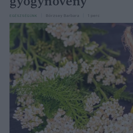
gyógynövény
Börzsey Barbara
1 perc
EGÉSZSÉGÜNK