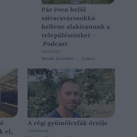
Pár éven belül
szivacsvárosokká
kellene alakítanunk a
településeinket –
Podcast
PODCAST
Novák Zsombor
2 perc
ió
A régi gyümölcsfák őrzője
 el,
AGRÁRIUM