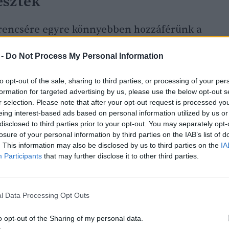
esztek
erencsére egyre könnyebben hozzáférünk a
, a
vakcinákhoz
és – az új variánsoknak
 -
Do Not Process My Personal Information
pi rutinunk része lett a gyorstesztelés. De
bb százmillió vagy milliárd gyógyszeres
to opt-out of the sale, sharing to third parties, or processing of your per
zt
miatt?
formation for targeted advertising by us, please use the below opt-out s
r selection. Please note that after your opt-out request is processed y
eing interest-based ads based on personal information utilized by us or
disclosed to third parties prior to your opt-out. You may separately opt-
t használunk?
losure of your personal information by third parties on the IAB’s list of
. This information may also be disclosed by us to third parties on the
IA
Participants
that may further disclose it to other third parties.
rályság tesztprogramja a legnagyobb. 2021
hajtottak végre. Franciaországban 200
illió tesztet használtak fel. Mivel nem
l Data Processing Opt Outs
eszteléseiről, nehéz nyomon követni a
o opt-out of the Sharing of my personal data.
ta.org-on azonban megnézhetjük, hogy az