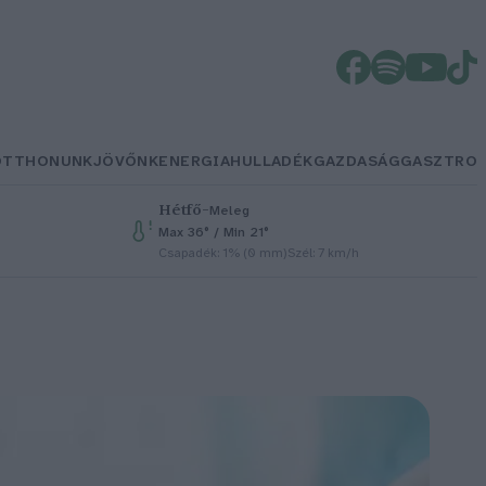
OTTHONUNK
JÖVŐNK
ENERGIA
HULLADÉK
GAZDASÁG
GASZTRO
Hétfő
–
Meleg
Max 36° / Min 21°
Csapadék: 1% (0 mm)
Szél: 7 km/h