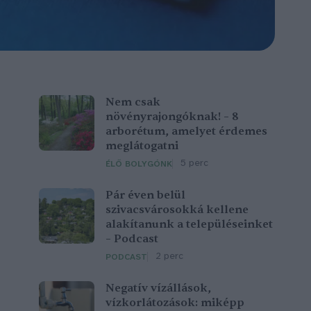
Nem csak
növényrajongóknak! – 8
arborétum, amelyet érdemes
meglátogatni
5 perc
ÉLŐ BOLYGÓNK
Pár éven belül
szivacsvárosokká kellene
alakítanunk a településeinket
– Podcast
2 perc
PODCAST
Negatív vízállások,
vízkorlátozások: miképp