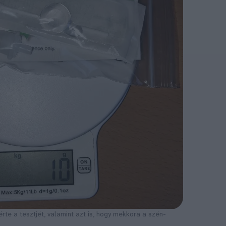
te a tesztjét, valamint azt is, hogy mekkora a szén-