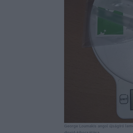
George Loumakis angol újságíró lemér
dioxid-kibocsátása.