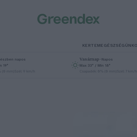
KERTEM
EGÉSZSÉGÜNK
Vasárnap
–
észben napos
Napos
n 19°
Max 33° / Min 18°
% (0 mm)
Szél: 9 km/h
Csapadék: 0% (0 mm)
Szél: 7 km/h