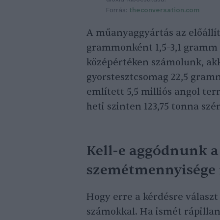
Forrás:
theconversation.com
A műanyaggyártás az előáll
grammonként 1,5–3,1 gramm 
középértéken számolunk, ak
gyorstesztcsomag 22,5 gramm
említett 5,5 milliós angol 
heti szinten 123,75 tonna sz
Kell-e aggódnunk a
szemétmennyisége 
Hogy erre a kérdésre választ
számokkal. Ha ismét rápillan