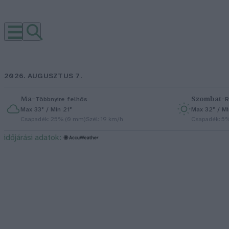
2026. AUGUSZTUS 7.
Ma
–
Szombat
–
Többnyire felhős
R
Max 33° / Min 21°
Max 32° / Mi
Csapadék: 25% (0 mm)
Szél: 19 km/h
Csapadék: 5
időjárási adatok: