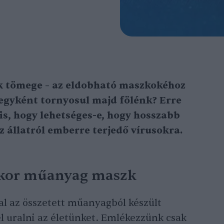
k tömege – az eldobható maszkokéhoz
gyként tornyosul majd fölénk? Erre
 is, hogy lehetséges-e, hogy hosszabb
z állatról emberre terjedő vírusokra.
kkor műanyag maszk
l az összetett műanyagból készült
l uralni az életünket. Emlékezzünk csak