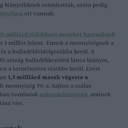
g hiánycikknek számítottak, azóta pedig
gletében
ott vannak.
29 milliárd eldobható maszkot használunk
 3 milliót jelent. Ennek a mennyiségnek a
és a hulladékfeldolgozókba kerül. A
dő ország hulladékkezelési lánca hiányos,
en a természetes vizekbe kerül. Ezért
ban
1,5 milliárd maszk végezte a
ált mennyiség 3%-a. Sajnos a szálas
abban bomlanak
mikroműanyaggá
, aminek
tása van.