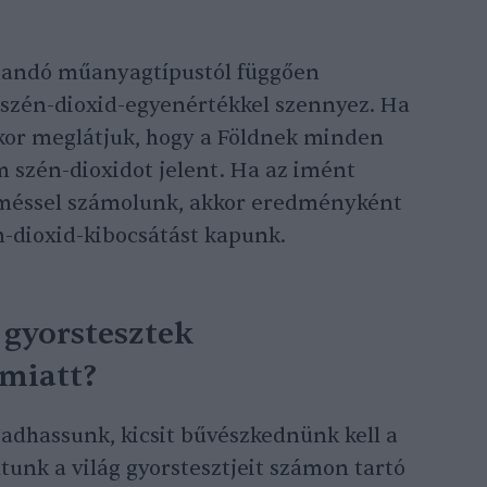
ítandó műanyagtípustól függően
szén-dioxid-egyenértékkel szennyez. Ha
kor meglátjuk, hogy a Földnek minden
 szén-dioxidot jelent. Ha az imént
terméssel számolunk, akkor eredményként
én-dioxid-kibocsátást kapunk.
 gyorstesztek
miatt?
 adhassunk, kicsit bűvészkednünk kell a
tunk a világ gyorstesztjeit számon tartó