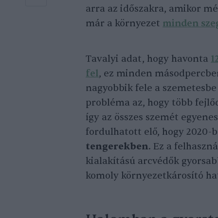
arra az időszakra, amikor mé
már a környezet
minden sze
Tavalyi adat, hogy havonta
1
fel
, ez minden másodpercben
nagyobbik fele a szemetesbe 
probléma az, hogy több fejlő
így az összes szemét egyenes
fordulhatott elő, hogy 2020-
tengerekben
. Ez a felhaszn
kialakítású arcvédők gyors
komoly környezetkárosító ha