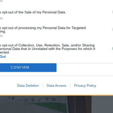
In
 tesztet használtak fel
.
o opt-out of the Sale of my Personal Data.
In
l hetente 5,5 millió teszt fogy! Egy
to opt-out of processing my Personal Data for Targeted
ing.
zsgálta, hogy mekkora terhet jelent ez a
In
 a gyógyszertárban kapható gyorstesztek
o opt-out of Collection, Use, Retention, Sale, and/or Sharing
t 10 gramm nem újrahasznosítható, sőt
ersonal Data that Is Unrelated with the Purposes for which it
lected.
is minősíthető műanyagot kapott. Ebből 4
Out
öbbi pedig a csomagolás.
CONFIRM
Data Deletion
Data Access
Privacy Policy