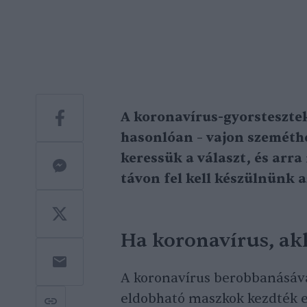
A koronavírus-gyorsteszte
hasonlóan –
vajon
szeméthe
keressük a választ, és arra
távon fel kell készülnünk a
Ha koronavírus, a
A koronavírus berobbanásáva
eldobható maszkok kezdték e