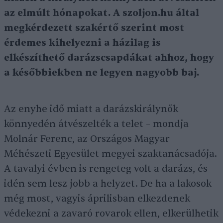
az elmúlt hónapokat. A szoljon.hu által
megkérdezett szakértő szerint most
érdemes kihelyezni a házilag is
elkészíthető darázscsapdákat ahhoz, hogy
a későbbiekben ne legyen nagyobb baj.
Az enyhe idő miatt a darázskirálynők
könnyedén átvészelték a telet – mondja
Molnár Ferenc, az Országos Magyar
Méhészeti Egyesület megyei szaktanácsadója.
A tavalyi évben is rengeteg volt a darázs, és
idén sem lesz jobb a helyzet. De ha a lakosok
még most, vagyis áprilisban elkezdenek
védekezni a zavaró rovarok ellen, elkerülhetik