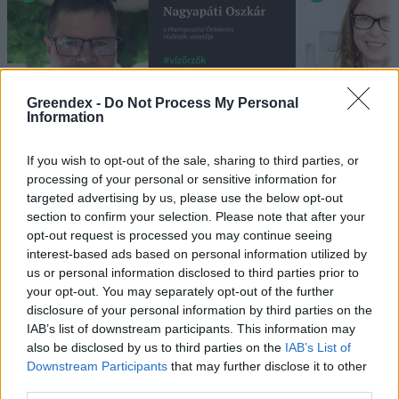
Greendex -
Do Not Process My Personal
Information
„Mindegy már, hogy milyen
A vegetáci
If you wish to opt-out of the sale, sharing to third parties, or
processing of your personal or sensitive information for
víz, csak víz legyen” |
az ember 
targeted advertising by us, please use the below opt-out
Holnapután
Greendex
29:5
section to confirm your selection. Please note that after your
Greendex
55:58
opt-out request is processed you may continue seeing
interest-based ads based on personal information utilized by
us or personal information disclosed to third parties prior to
your opt-out. You may separately opt-out of the further
disclosure of your personal information by third parties on the
IAB’s list of downstream participants. This information may
Nem csak növényrajongóknak!
also be disclosed by us to third parties on the
IAB’s List of
Downstream Participants
that may further disclose it to other
– 8 arborétum, amelyet
third parties.