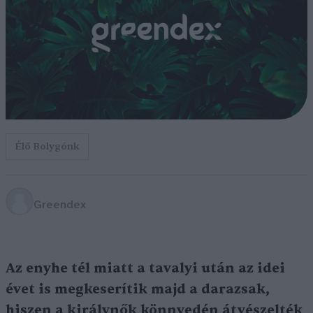
Élő Bolygónk
Greendex
Az enyhe tél miatt a tavalyi után az idei
évet is megkeserítik majd a darazsak,
hiszen a királynők könnyedén átvészelték