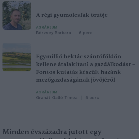
A régi gyümölcsfák őrzője
AGRÁRIUM
Börzsey Barbara
6 perc
Egymillió hektár szántóföldön
kellene átalakítani a gazdálkodást –
Fontos kutatás készült hazánk
mezőgazdaságának jövőjéről
AGRÁRIUM
Granát-Galló Tímea
6 perc
Minden évszázadra jutott egy