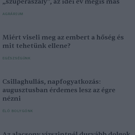
„szuperaszály”, az idei év mégis más
AGRÁRIUM
Miért viseli meg az embert a hőség és
mit tehetünk ellene?
EGÉSZSÉGÜNK
Csillaghullás, napfogyatkozás:
augusztusban érdemes lesz az égre
nézni
ÉLŐ BOLYGÓNK
Az alacsony vízszintnél durvább dolgok