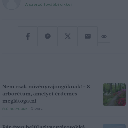
A szerző további cikkei
Nem csak növényrajongóknak! – 8
arborétum, amelyet érdemes
meglátogatni
5 perc
ÉLŐ BOLYGÓNK
Pár éven belül szivacsvárosokká