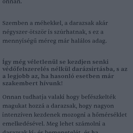
onnan.
Szemben a méhekkel, a darazsak akár
négyszer-ötször is szúrhatnak, s ez a
mennyiségű méreg már halálos adag.
Így még véletlenül se kezdjen senki
védőfelszerelés nélkül darázsirtásba, s az
a legjobb az, ha hasonló esetben már
szakembert hívunk!
Onnan tudhatja valaki hogy befészkelték
magukat hozzá a darazsak, hogy nagyon
intenzíven kezdenek mozogni a hőmérséklet
emelkedésével. Meg lehet számolni a
darazsak ki- és bemenetelét, és ha