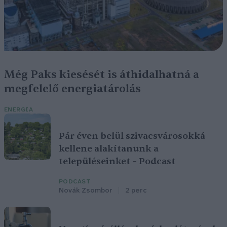
Még Paks kiesését is áthidalhatná a
megfelelő energiatárolás
ENERGIA
Pár éven belül szivacsvárosokká
kellene alakítanunk a
településeinket – Podcast
PODCAST
Novák Zsombor
2 perc