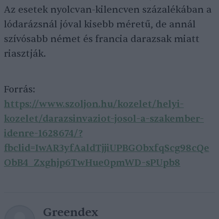
Az esetek nyolcvan-kilencven százalékában a
lódarázsnál jóval kisebb méretű, de annál
szívósabb német és francia darazsak miatt
riasztják.
Forrás:
https://www.szoljon.hu/kozelet/helyi-
kozelet/darazsinvaziot-josol-a-szakember-
idenre-1628674/?
fbclid=IwAR3yfAaldTjjiUPBGObxfqScg98cQe
ObB4_Zxghjp6TwHue0pmWD-sPUpb8
Greendex