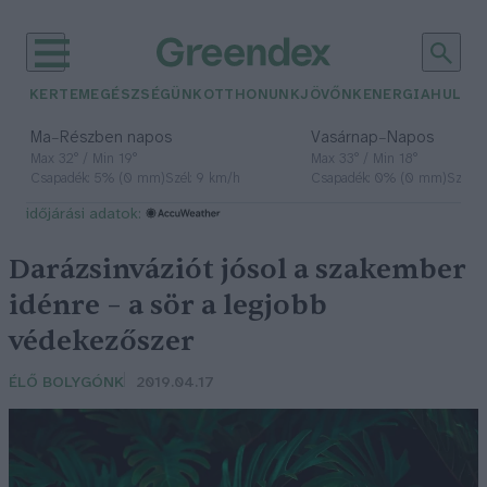
KERTEM
EGÉSZSÉGÜNK
OTTHONUNK
JÖVŐNK
ENERGIA
HULLA
–
–
Ma
Részben napos
Vasárnap
Napos
Max 32° / Min 19°
Max 33° / Min 18°
Csapadék: 5% (0 mm)
Szél: 9 km/h
Csapadék: 0% (0 mm)
Szél: 
időjárási adatok:
Darázsinváziót jósol a szakember
idénre – a sör a legjobb
védekezőszer
ÉLŐ BOLYGÓNK
2019.04.17