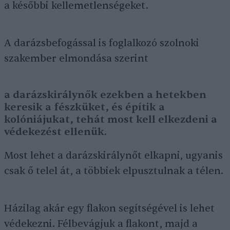
a későbbi kellemetlenségeket.
A darázsbefogással is foglalkozó szolnoki
szakember elmondása szerint
a darázskirálynők ezekben a hetekben
keresik a fészküket, és építik a
kolóniájukat, tehát most kell elkezdeni a
védekezést ellenük.
Most lehet a darázskirálynőt elkapni, ugyanis
csak ő telel át, a többiek elpusztulnak a télen.
Házilag akár egy flakon segítségével is lehet
védekezni. Félbevágjuk a flakont, majd a