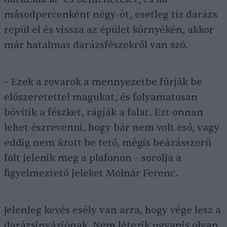
másodpercenként négy-öt, esetleg tíz darázs
repül el és vissza az épület környékén, akkor
már hatalmas darázsfészekről van szó.
– Ezek a rovarok a mennyezetbe fúrják be
előszeretettel magukat, és folyamatosan
bővítik a fészket, rágják a falat. Ezt onnan
lehet észrevenni, hogy bár nem volt eső, vagy
eddig nem ázott be tető, mégis beázásszerű
folt jelenik meg a plafonon – sorolja a
figyelmeztető jeleket Molnár Ferenc.
Jelenleg kevés esély van arra, hogy vége lesz a
darázsinváziónak. Nem létezik ugyanis olyan,