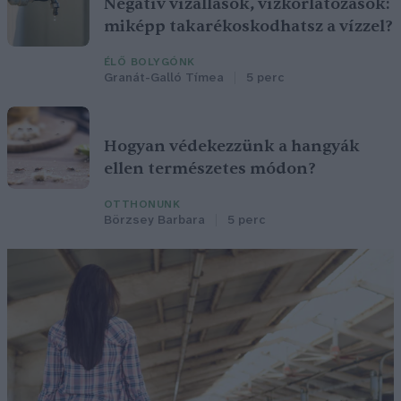
Negatív vízállások, vízkorlátozások:
miképp takarékoskodhatsz a vízzel?
ÉLŐ BOLYGÓNK
Granát-Galló Tímea
5 perc
Hogyan védekezzünk a hangyák
ellen természetes módon?
OTTHONUNK
Börzsey Barbara
5 perc