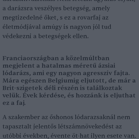
a darázsra veszélyes betegség, amely
megtizedelné őket, s ez a rovarfaj az
életmódjával amúgy is nagyon jól tud
védekezni a betegségek ellen.
Franciaországban a közelmúltban
megjelent a hatalmas méretű ázsiai
lódarázs, ami egy nagyon agresszív fajta.
Mára egészen Belgiumig eljutott, de már a
Brit-szigetek déli részén is találkoztak
velük. Évek kérdése, és hozzánk is eljuthat
ez a faj.
A szakember az őshonos lódarazsaknál nem
tapasztalt jelentős létszámnövekedést az
utóbbi években, évente öt-hat ilyen esete van.