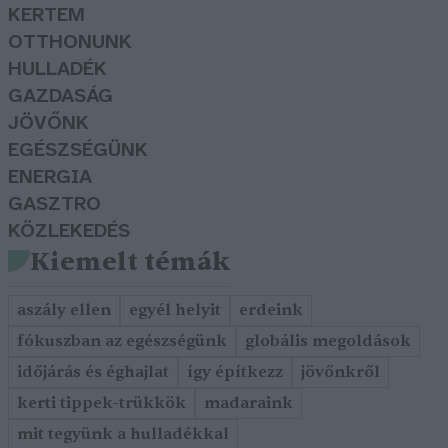
KERTEM
OTTHONUNK
HULLADÉK
GAZDASÁG
JÖVŐNK
EGÉSZSÉGÜNK
ENERGIA
GASZTRO
KÖZLEKEDÉS
Kiemelt témák
aszály ellen
egyél helyit
erdeink
fókuszban az egészségünk
globális megoldások
időjárás és éghajlat
így építkezz
jövőnkről
kerti tippek-trükkök
madaraink
mit tegyünk a hulladékkal