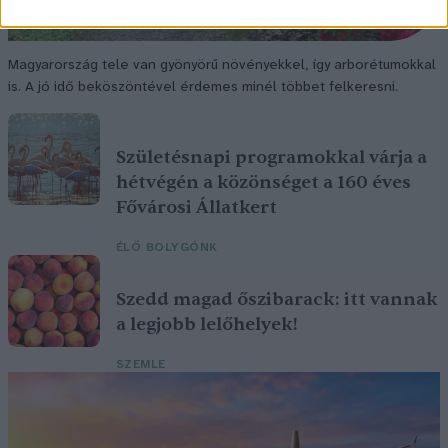
Magyarország tele van gyönyörű növényekkel, így arborétumokkal
is. A jó idő beköszöntével érdemes minél többet felkeresni.
Születésnapi programokkal várja a
hétvégén a közönséget a 160 éves
Fővárosi Állatkert
ÉLŐ BOLYGÓNK
Szedd magad őszibarack: itt vannak
a legjobb lelőhelyek!
SZEMLE