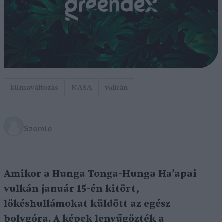
klímaváltozás
NASA
vulkán
Szemle
Amikor a Hunga Tonga-Hunga Ha’apai
vulkán január 15-én kitört,
lökéshullámokat küldött az egész
bolygóra. A képek lenyűgözték a