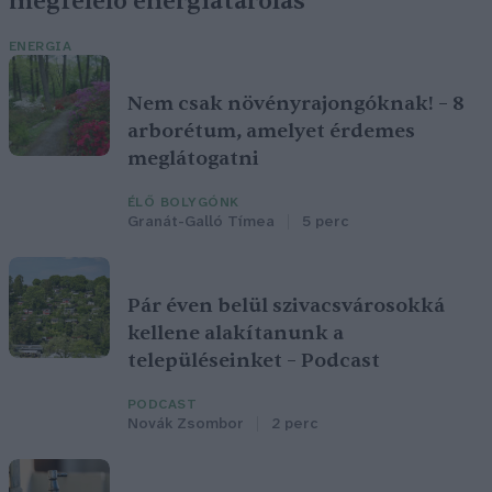
megfelelő energiatárolás
ENERGIA
Nem csak növényrajongóknak! – 8
arborétum, amelyet érdemes
meglátogatni
ÉLŐ BOLYGÓNK
Granát-Galló Tímea
5 perc
Pár éven belül szivacsvárosokká
kellene alakítanunk a
településeinket – Podcast
PODCAST
Novák Zsombor
2 perc