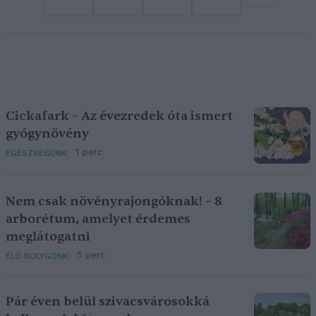
Cickafark – Az évezredek óta ismert
gyógynövény
1 perc
EGÉSZSÉGÜNK
Nem csak növényrajongóknak! – 8
arborétum, amelyet érdemes
meglátogatni
5 perc
ÉLŐ BOLYGÓNK
Pár éven belül szivacsvárosokká