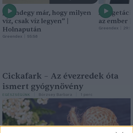
„Mindegy már, hogy milyen
A vegetáci
víz, csak víz legyen” |
az ember 
Holnapután
Greendex
29:5
Greendex
55:58
Cickafark – Az évezredek óta
ismert gyógynövény
Börzsey Barbara
1 perc
EGÉSZSÉGÜNK