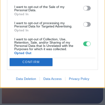
hétvégén a közönséget a 160 éves
I want to opt-out of the Sale of my
Fővárosi Állatkert
Personal Data.
Opted In
ÉLŐ BOLYGÓNK
I want to opt-out of processing my
Personal Data for Targeted Advertising.
Szedd magad őszibarack: itt vannak
Opted In
a legjobb lelőhelyek!
I want to opt-out of Collection, Use,
Retention, Sale, and/or Sharing of my
SZEMLE
Personal Data that Is Unrelated with the
Purposes for which it was collected.
Opted Out
CONFIRM
Data Deletion
Data Access
Privacy Policy