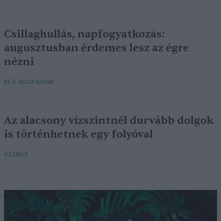
Csillaghullás, napfogyatkozás:
augusztusban érdemes lesz az égre
nézni
ÉLŐ BOLYGÓNK
Az alacsony vízszintnél durvább dolgok
is történhetnek egy folyóval
SZEMLE