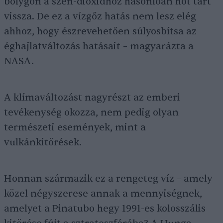
bolygón a szén-dioxidhoz hasonlóan hőt tart
vissza. De ez a vízgőz hatás nem lesz elég
ahhoz, hogy észrevehetően súlyosbítsa az
éghajlatváltozás hatásait – magyarázta a
NASA.
A klímaváltozást nagyrészt az emberi
tevékenység okozza, nem pedig olyan
természeti események, mint a
vulkánkitörések.
Honnan származik ez a rengeteg víz – amely
közel négyszerese annak a mennyiségnek,
amelyet a Pinatubo hegy 1991-es kolosszális