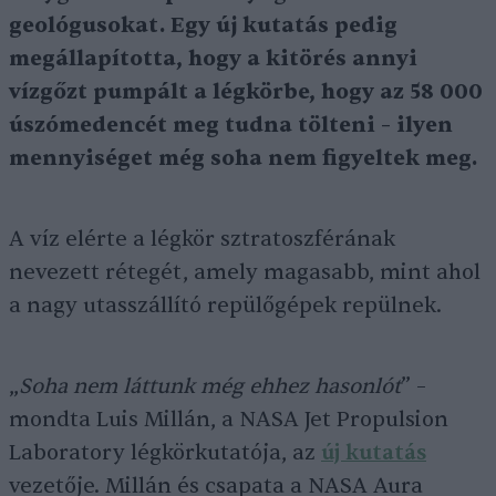
geológusokat. Egy új kutatás pedig
megállapította, hogy a kitörés annyi
vízgőzt pumpált a légkörbe, hogy az 58 000
úszómedencét meg tudna tölteni – ilyen
mennyiséget még soha nem figyeltek meg.
A víz elérte a légkör sztratoszférának
nevezett rétegét, amely magasabb, mint ahol
a nagy utasszállító repülőgépek repülnek.
„
Soha nem láttunk még ehhez hasonlót
” –
mondta Luis Millán, a NASA Jet Propulsion
Laboratory légkörkutatója, az
új kutatás
vezetője. Millán és csapata a NASA Aura