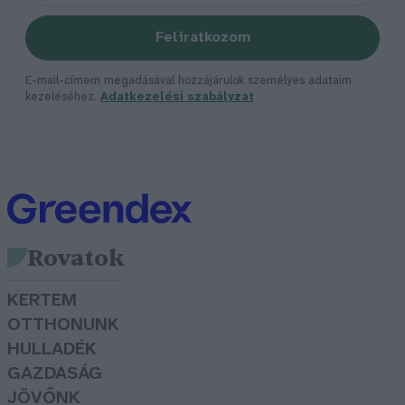
Feliratkozom
E-mail-címem megadásával hozzájárulok személyes adataim
kezeléséhez.
Adatkezelési szabályzat
Rovatok
KERTEM
OTTHONUNK
HULLADÉK
GAZDASÁG
JÖVŐNK