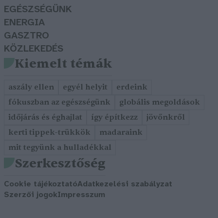
EGÉSZSÉGÜNK
ENERGIA
GASZTRO
KÖZLEKEDÉS
Kiemelt témák
aszály ellen
egyél helyit
erdeink
fókuszban az egészségünk
globális megoldások
időjárás és éghajlat
így építkezz
jövőnkről
kerti tippek-trükkök
madaraink
mit tegyünk a hulladékkal
Szerkesztőség
Cookie tájékoztató
Adatkezelési szabályzat
Szerzői jogok
Impresszum