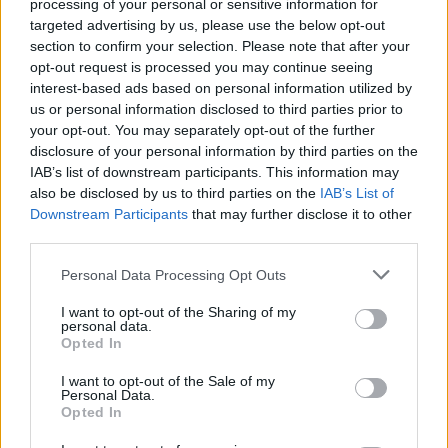
processing of your personal or sensitive information for
targeted advertising by us, please use the below opt-out
Pár éven belül szivacsvárosokká
section to confirm your selection. Please note that after your
kellene alakítanunk a
opt-out request is processed you may continue seeing
településeinket – Podcast
interest-based ads based on personal information utilized by
us or personal information disclosed to third parties prior to
PODCAST
your opt-out. You may separately opt-out of the further
Novák Zsombor
2 perc
disclosure of your personal information by third parties on the
IAB’s list of downstream participants. This information may
also be disclosed by us to third parties on the
IAB’s List of
Downstream Participants
that may further disclose it to other
third parties.
Personal Data Processing Opt Outs
I want to opt-out of the Sharing of my
personal data.
Opted In
I want to opt-out of the Sale of my
Personal Data.
Opted In