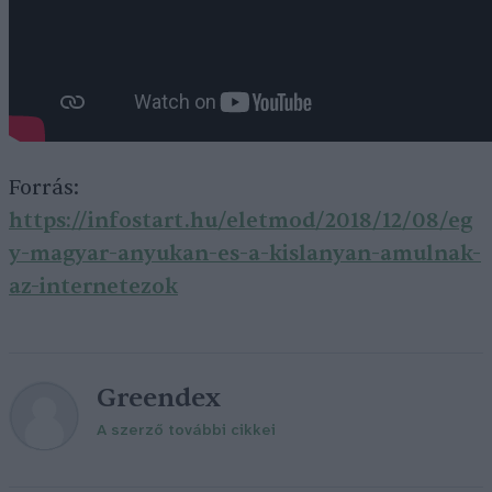
Forrás:
https://infostart.hu/eletmod/2018/12/08/eg
y-magyar-anyukan-es-a-kislanyan-amulnak-
az-internetezok
Greendex
A szerző további cikkei