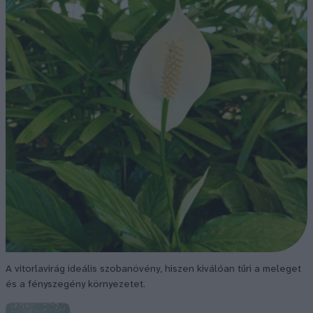
A vitorlavirág ideális szobanövény, hiszen kiválóan tűri a meleget
és a fényszegény környezetet.