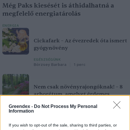
Még Paks kiesését is áthidalhatná a
megfelelő energiatárolás
ENERGIA
Cickafark – Az évezredek óta ismert
gyógynövény
EGÉSZSÉGÜNK
Börzsey Barbara
1 perc
Nem csak növényrajongóknak! – 8
arborétum, amelyet érdemes
meglátogatni
Greendex -
Do Not Process My Personal
Information
ÉLŐ BOLYGÓNK
Granát-Galló Tímea
5 perc
If you wish to opt-out of the sale, sharing to third parties, or