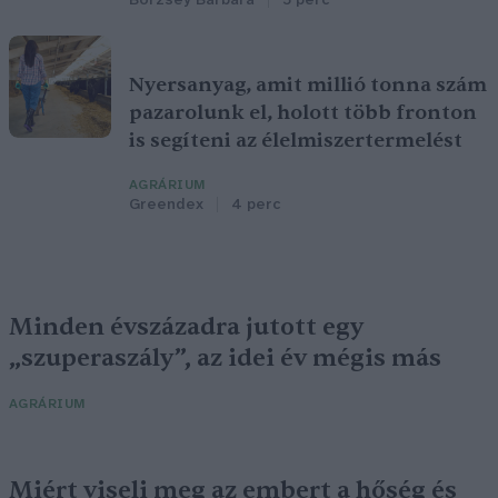
Börzsey Barbara
5 perc
Nyersanyag, amit millió tonna szám
pazarolunk el, holott több fronton
is segíteni az élelmiszertermelést
AGRÁRIUM
Greendex
4 perc
Minden évszázadra jutott egy
„szuperaszály”, az idei év mégis más
AGRÁRIUM
Miért viseli meg az embert a hőség és