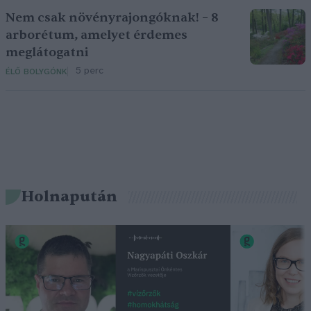
Nem csak növényrajongóknak! – 8
arborétum, amelyet érdemes
meglátogatni
5 perc
ÉLŐ BOLYGÓNK
Holnapután