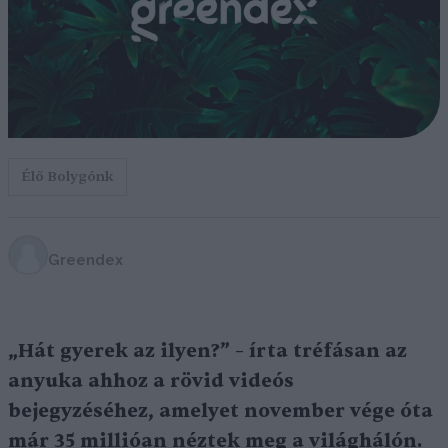
Élő Bolygónk
Greendex
„Hát gyerek az ilyen?” – írta tréfásan az
anyuka ahhoz a rövid videós
bejegyzéséhez, amelyet november vége óta
már 35 millióan néztek meg a világhálón.