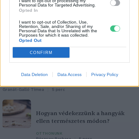
I want to opt-out of processing my
Personal Data for Targeted Advertising.
Opted In
I want to opt-out of Collection, Use,
Retention, Sale, and/or Sharing of my
Personal Data that Is Unrelated with the
Purposes for which it was collected.
Opted Out
CONFIRM
Negatív vízállások, vízkorlátozások:
miképp takarékoskodhatsz a vízzel?
Data Deletion
Data Access
Privacy Policy
ÉLŐ BOLYGÓNK
Granát-Galló Tímea
5 perc
Hogyan védekezzünk a hangyák
ellen természetes módon?
OTTHONUNK