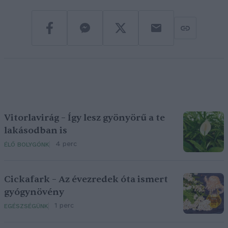
Vitorlavirág – Így lesz gyönyörű a te
lakásodban is
4 perc
ÉLŐ BOLYGÓNK
Cickafark – Az évezredek óta ismert
gyógynövény
1 perc
EGÉSZSÉGÜNK