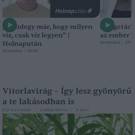
„Mindegy már, hogy milyen
A vegetáci
víz, csak víz legyen” |
az ember 
Holnapután
Greendex
29:5
Greendex
55:58
Vitorlavirág – Így lesz gyönyörű
a te lakásodban is
Lonkay Márta
4 perc
ÉLŐ BOLYGÓNK