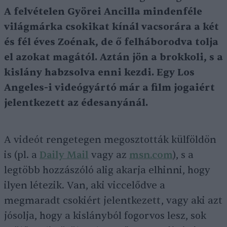
A felvételen Györei Ancilla mindenféle
világmárka csokikat kínál vacsorára a két
és fél éves Zoénak, de ő felháborodva tolja
el azokat magától. Aztán jön a brokkoli, s a
kislány habzsolva enni kezdi. Egy Los
Angeles-i videógyártó már a film jogaiért
jelentkezett az édesanyánál.
A videót rengetegen megosztották külföldön
is (pl. a
Daily Mail
vagy az
msn.com
), s a
legtöbb hozzászóló alig akarja elhinni, hogy
ilyen létezik. Van, aki viccelődve a
megmaradt csokiért jelentkezett, vagy aki azt
jósolja, hogy a kislányból fogorvos lesz, sok