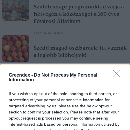
Születésnapi programokkal várja a
hétvégén a közönséget a 160 éves
Fővárosi Állatkert
ÉLŐ BOLYGÓNK
Szedd magad őszibarack: itt vannak
a legjobb lelőhelyek!
SZEMLE
Greendex -
Do Not Process My Personal
Information
If you wish to opt-out of the sale, sharing to third parties, or
processing of your personal or sensitive information for
targeted advertising by us, please use the below opt-out
section to confirm your selection. Please note that after your
opt-out request is processed you may continue seeing
interest-based ads based on personal information utilized by