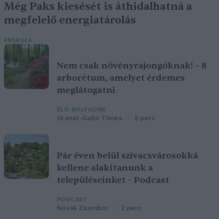
Még Paks kiesését is áthidalhatná a
megfelelő energiatárolás
ENERGIA
Nem csak növényrajongóknak! – 8
arborétum, amelyet érdemes
meglátogatni
ÉLŐ BOLYGÓNK
Granát-Galló Tímea
5 perc
Pár éven belül szivacsvárosokká
kellene alakítanunk a
településeinket – Podcast
PODCAST
Novák Zsombor
2 perc