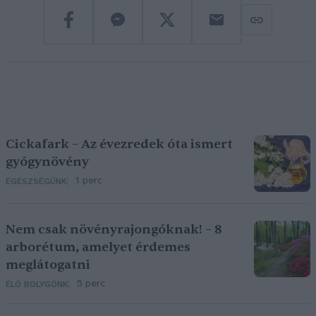
Cickafark – Az évezredek óta ismert
gyógynövény
1 perc
EGÉSZSÉGÜNK
Nem csak növényrajongóknak! – 8
arborétum, amelyet érdemes
meglátogatni
5 perc
ÉLŐ BOLYGÓNK