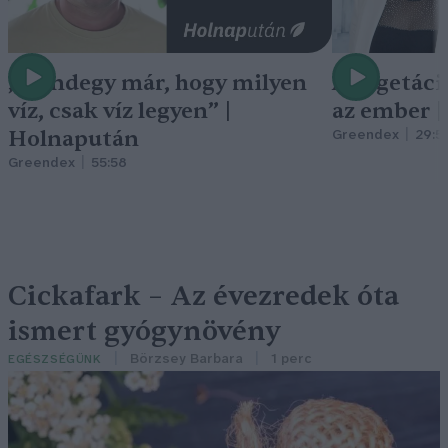
„Mindegy már, hogy milyen
A vegetáci
víz, csak víz legyen” |
az ember 
Holnapután
Greendex
29:5
Greendex
55:58
Cickafark – Az évezredek óta
ismert gyógynövény
Börzsey Barbara
1 perc
EGÉSZSÉGÜNK