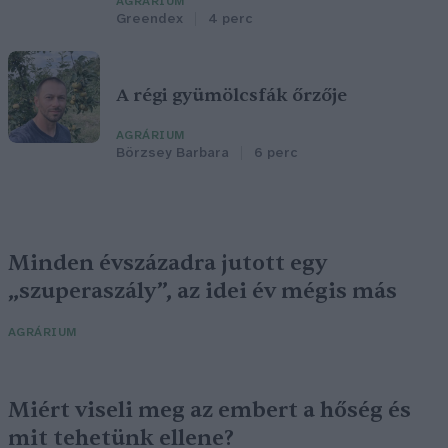
AGRÁRIUM
Greendex
4 perc
A régi gyümölcsfák őrzője
AGRÁRIUM
Börzsey Barbara
6 perc
Minden évszázadra jutott egy
„szuperaszály”, az idei év mégis más
AGRÁRIUM
Miért viseli meg az embert a hőség és
mit tehetünk ellene?