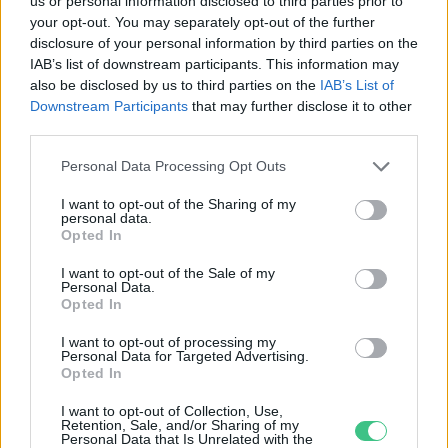
us or personal information disclosed to third parties prior to
your opt-out. You may separately opt-out of the further
disclosure of your personal information by third parties on the
IAB’s list of downstream participants. This information may
Négy éven belül valósággá válhatnak az
also be disclosed by us to third parties on the
IAB’s List of
elektromos repülőjáratok Európában
Downstream Participants
that may further disclose it to other
third parties.
KÖZLEKEDÉS
Personal Data Processing Opt Outs
Történelmi aszály sújtja Nagy-
I want to opt-out of the Sharing of my
personal data.
Britanniát is
Opted In
I want to opt-out of the Sale of my
SZEMLE
Personal Data.
Opted In
Elképesztő felvétel mutatja meg,
I want to opt-out of processing my
mekkora a különbség az áradó és a
Personal Data for Targeted Advertising.
Opted In
kiszáradó Duna között
I want to opt-out of Collection, Use,
Retention, Sale, and/or Sharing of my
ÉLŐ BOLYGÓNK
Personal Data that Is Unrelated with the