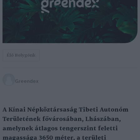
Élő Bolygónk
Greendex
A Kínai Népköztársaság Tibeti Autonóm
Területének fővárosában, Lhászában,
amelynek átlagos tengerszint feletti
magassága 3650 méter, a területi