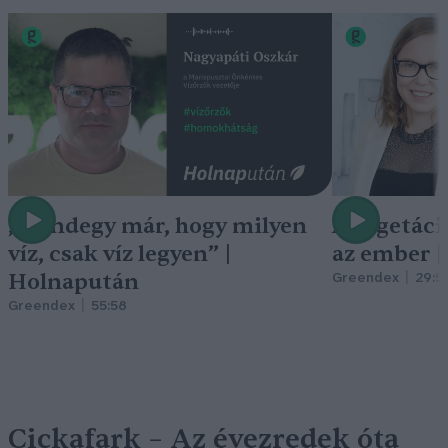
„Mindegy már, hogy milyen
A vegetáci
víz, csak víz legyen” |
az ember 
Holnapután
Greendex
29:5
Greendex
55:58
Cickafark – Az évezredek óta