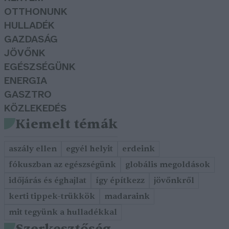
OTTHONUNK
HULLADÉK
GAZDASÁG
JÖVŐNK
EGÉSZSÉGÜNK
ENERGIA
GASZTRO
KÖZLEKEDÉS
Kiemelt témák
aszály ellen
egyél helyit
erdeink
fókuszban az egészségünk
globális megoldások
időjárás és éghajlat
így építkezz
jövőnkről
kerti tippek-trükkök
madaraink
mit tegyünk a hulladékkal
Szerkesztőség