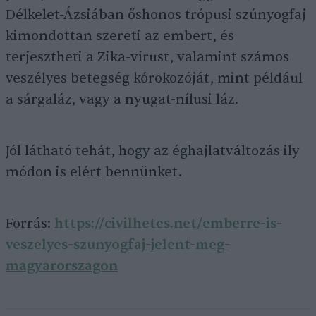
Délkelet-Ázsiában őshonos trópusi szúnyogfaj
kimondottan szereti az embert, és
terjesztheti a Zika-vírust, valamint számos
veszélyes betegség kórokozóját, mint például
a sárgaláz, vagy a nyugat-nílusi láz.
Jól látható tehát, hogy az éghajlatváltozás ily
módon is elért bennünket.
Forrás:
https://civilhetes.net/emberre-is-
veszelyes-szunyogfaj-jelent-meg-
magyarorszagon