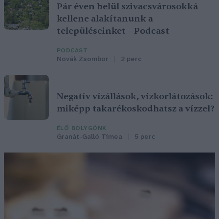
Pár éven belül szivacsvárosokká
kellene alakítanunk a
településeinket – Podcast
PODCAST
Novák Zsombor
2 perc
Negatív vízállások, vízkorlátozások:
miképp takarékoskodhatsz a vízzel?
ÉLŐ BOLYGÓNK
Granát-Galló Tímea
5 perc