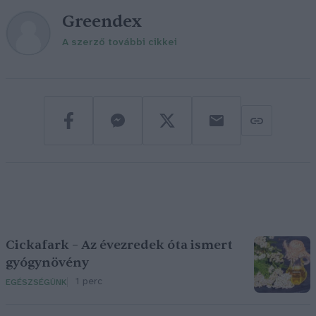
Greendex
A szerző további cikkei
Cickafark – Az évezredek óta ismert
gyógynövény
1 perc
EGÉSZSÉGÜNK