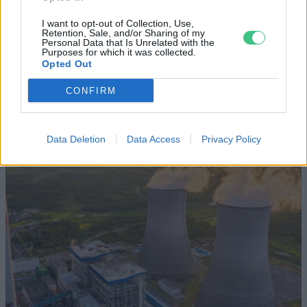
Elképesztő felvétel mutatja meg,
I want to opt-out of Collection, Use,
mekkora a különbség az áradó és a
Retention, Sale, and/or Sharing of my
Personal Data that Is Unrelated with the
kiszáradó Duna között
Purposes for which it was collected.
Opted Out
ÉLŐ BOLYGÓNK
CONFIRM
Data Deletion
Data Access
Privacy Policy