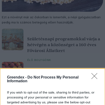
Ezt a növényt már az őskorban is ismerték, a népi gyógyászatban
pedig ma is számos betegség ellen használják.
Születésnapi programokkal várja a
hétvégén a közönséget a 160 éves
Fővárosi Állatkert
ÉLŐ BOLYGÓNK
Szedd magad őszibarack: itt vannak
Greendex -
Do Not Process My Personal
a legjobb lelőhelyek!
Information
SZEMLE
If you wish to opt-out of the sale, sharing to third parties, or
processing of your personal or sensitive information for
targeted advertising by us, please use the below opt-out