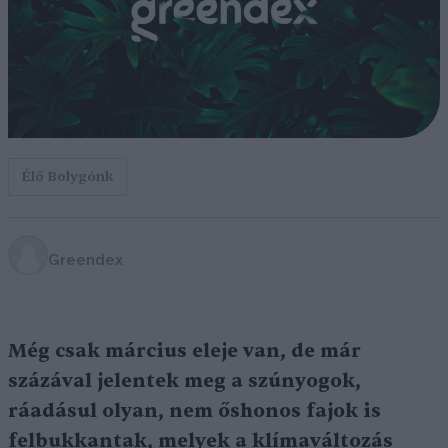
Élő Bolygónk
Greendex
Még csak március eleje van, de már
százával jelentek meg a szúnyogok,
ráadásul olyan, nem őshonos fajok is
felbukkantak, melyek a klímaváltozás