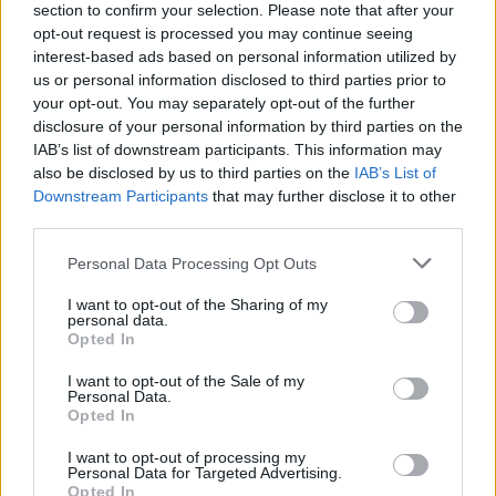
section to confirm your selection. Please note that after your
opt-out request is processed you may continue seeing
interest-based ads based on personal information utilized by
us or personal information disclosed to third parties prior to
your opt-out. You may separately opt-out of the further
disclosure of your personal information by third parties on the
IAB’s list of downstream participants. This information may
also be disclosed by us to third parties on the
IAB’s List of
Downstream Participants
that may further disclose it to other
third parties.
Négy éven belül valósággá válhatnak az
Personal Data Processing Opt Outs
elektromos repülőjáratok Európában
I want to opt-out of the Sharing of my
personal data.
KÖZLEKEDÉS
Opted In
Történelmi aszály sújtja Nagy-
I want to opt-out of the Sale of my
Personal Data.
Britanniát is
Opted In
I want to opt-out of processing my
SZEMLE
Personal Data for Targeted Advertising.
Opted In