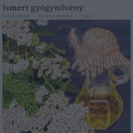
ismert gyógynövény
Börzsey Barbara
1 perc
EGÉSZSÉGÜNK