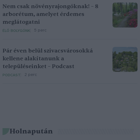
Nem csak növényrajongóknak! – 8
arborétum, amelyet érdemes
meglátogatni
5 perc
ÉLŐ BOLYGÓNK
Pár éven belül szivacsvárosokká
kellene alakítanunk a
településeinket – Podcast
2 perc
PODCAST
Holnapután