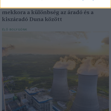
Elképesztő felvétel mutatja meg,
mekkora a különbség az áradó és a
kiszáradó Duna között
ÉLŐ BOLYGÓNK