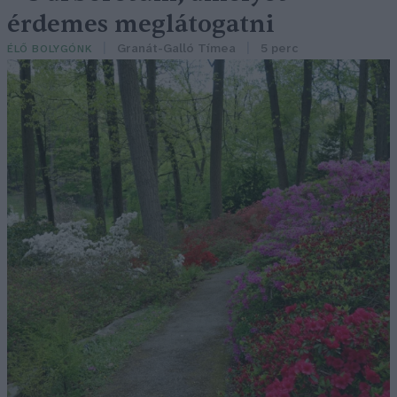
érdemes meglátogatni
Granát-Galló Tímea
5 perc
ÉLŐ BOLYGÓNK