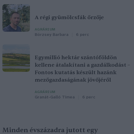
A régi gyümölcsfák őrzője
AGRÁRIUM
Börzsey Barbara
6 perc
Egymillió hektár szántóföldön
kellene átalakítani a gazdálkodást –
Fontos kutatás készült hazánk
mezőgazdaságának jövőjéről
AGRÁRIUM
Granát-Galló Tímea
6 perc
Minden évszázadra jutott egy