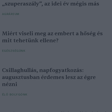
„szuperaszály”, az idei év mégis más
AGRÁRIUM
Miért viseli meg az embert a hőség és
mit tehetünk ellene?
EGÉSZSÉGÜNK
Csillaghullás, napfogyatkozás:
augusztusban érdemes lesz az égre
nézni
ÉLŐ BOLYGÓNK