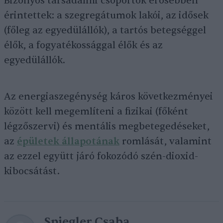
Bizonyos társadalmi csoportok erősebben
érintettek: a szegregátumok lakói, az idősek
(főleg az egyedülállók), a tartós betegséggel
élők, a fogyatékossággal élők és az
egyedülállók.
Az energiaszegénység káros következményei
között kell megemlíteni a fizikai (főként
légzőszervi) és mentális megbetegedéseket,
az
épületek állapotának
romlását, valamint
az ezzel együtt járó fokozódó szén-dioxid-
kibocsátást.
Spiegler Csaba