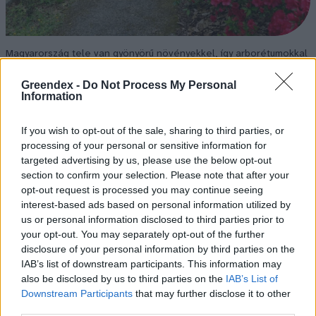
Magyarország tele van gyönyörű növényekkel, így arborétumokkal
is. A jó idő beköszöntével érdemes minél többet felkeresni.
Greendex -
Do Not Process My Personal
Information
Születésnapi programokkal várja a
If you wish to opt-out of the sale, sharing to third parties, or
hétvégén a közönséget a 160 éves
processing of your personal or sensitive information for
Fővárosi Állatkert
targeted advertising by us, please use the below opt-out
section to confirm your selection. Please note that after your
ÉLŐ BOLYGÓNK
opt-out request is processed you may continue seeing
interest-based ads based on personal information utilized by
Szedd magad őszibarack: itt vannak
us or personal information disclosed to third parties prior to
your opt-out. You may separately opt-out of the further
a legjobb lelőhelyek!
disclosure of your personal information by third parties on the
IAB’s list of downstream participants. This information may
SZEMLE
also be disclosed by us to third parties on the
IAB’s List of
Downstream Participants
that may further disclose it to other
third parties.