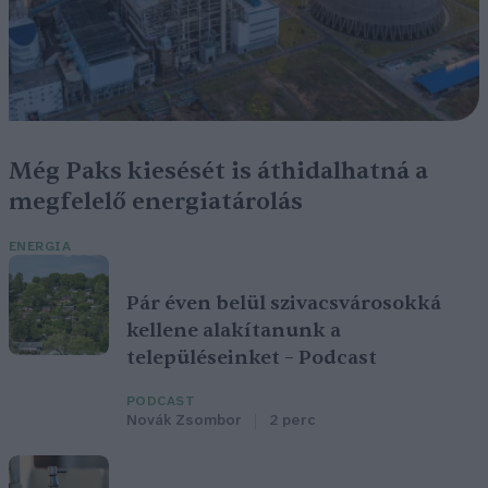
Még Paks kiesését is áthidalhatná a
megfelelő energiatárolás
ENERGIA
Pár éven belül szivacsvárosokká
kellene alakítanunk a
településeinket – Podcast
PODCAST
Novák Zsombor
2 perc