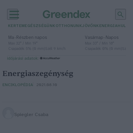
KERTEM
EGÉSZSÉGÜNK
OTTHONUNK
JÖVŐNK
ENERGIA
HULLA
–
–
Ma
Részben napos
Vasárnap
Napos
Max 32° / Min 19°
Max 33° / Min 18°
Csapadék: 5% (0 mm)
Szél: 9 km/h
Csapadék: 0% (0 mm)
Szél: 
időjárási adatok:
Energiaszegénység
ENCIKLOPÉDIA
2021.08.10
Spiegler Csaba