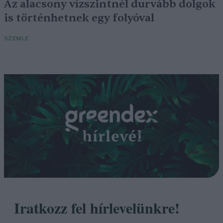
Az alacsony vízszintnél durvább dolgok
is történhetnek egy folyóval
SZEMLE
Iratkozz fel hírlevelünkre!