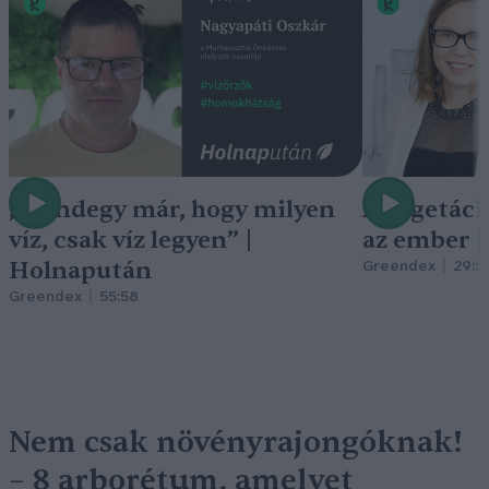
„Mindegy már, hogy milyen
A vegetáci
víz, csak víz legyen” |
az ember 
Holnapután
Greendex
29:5
Greendex
55:58
Nem csak növényrajongóknak!
– 8 arborétum, amelyet