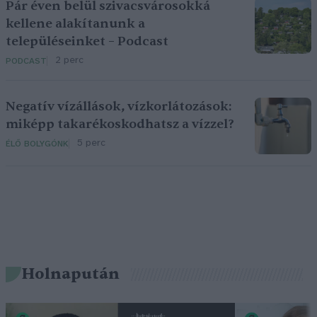
Pár éven belül szivacsvárosokká
kellene alakítanunk a
településeinket – Podcast
2 perc
PODCAST
Negatív vízállások, vízkorlátozások:
miképp takarékoskodhatsz a vízzel?
5 perc
ÉLŐ BOLYGÓNK
Holnapután