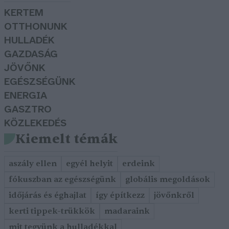
KERTEM
OTTHONUNK
HULLADÉK
GAZDASÁG
JÖVŐNK
EGÉSZSÉGÜNK
ENERGIA
GASZTRO
KÖZLEKEDÉS
Kiemelt témák
aszály ellen
egyél helyit
erdeink
fókuszban az egészségünk
globális megoldások
időjárás és éghajlat
így építkezz
jövőnkről
kerti tippek-trükkök
madaraink
mit tegyünk a hulladékkal