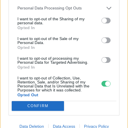
Personal Data Processing Opt Outs
I want to opt-out of the Sharing of my
personal data.
Opted In
I want to opt-out of the Sale of my
Personal Data.
Opted In
I want to opt-out of processing my
Personal Data for Targeted Advertising.
Négy éven belül valósággá válhatnak az
Opted In
elektromos repülőjáratok Európában
I want to opt-out of Collection, Use,
Retention, Sale, and/or Sharing of my
KÖZLEKEDÉS
Personal Data that Is Unrelated with the
Purposes for which it was collected.
Opted Out
Történelmi aszály sújtja Nagy-
Britanniát is
CONFIRM
SZEMLE
Data Deletion
Data Access
Privacy Policy