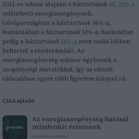
2012-es adatai alapján a háztartások
10–21%-a
tekinthető energiaszegénynek.
Görögországban a háztartások 36%-a,
Romániában a háztartások 14%-a, hazánkban
pedig a háztartások
11%-a
nem tudja időben
befizetni a rezsiszámláit. Az
energiaszegénység sokszor egybeesik a
szegénységi mutatókkal, így az elmúlt
időszakban egyre több figyelem irányul rá.
Cikkajánló
Az energiaszegénység hatásai
mindenkit érintenek
Greendex Szemle